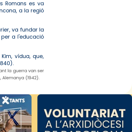
exs Romans es va
ncona, a la regió
ier, va fundar la
per a l'educació
 Kim, vídua, que,
1840).
ant la guerra van ser
a, Alemanya (1942).