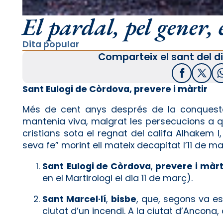
El pardal, pel gener, 
Dita popular
Comparteix el sant del di
Facebook
X / T
Sant Eulogi de Còrdova, prevere i màrtir
Més de cent anys després de la conquesta
mantenia viva, malgrat les persecucions a qu
cristians sota el regnat del califa Alhakem I,
seva fe” morint ell mateix decapitat l’11 de ma
Sant
Eulogi de Còrdova
,
prevere i màrt
en el Martirologi el dia 11 de març).
Sant Marcel·lí
,
bisbe
, que, segons va es
ciutat d’un incendi. A la ciutat d’Ancona, al