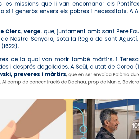
es les missions que li van encomanar els Pontíf
 si i generós envers els pobres i necessitats. A A
Le Clerc
,
verge
, que, juntament amb sant Pere Four
 Nostra Senyora, sota la Regla de sant Agustí, 
 (1622).
ares de la qual van morir també màrtirs, i Teresa
es i després degollades. A Seül, ciutat de Corea (
ski, preveres i màrtirs
, que en ser envaïda Polònia dur
ca. Al camp de concentració de Dachau, prop de Munic, Bavier