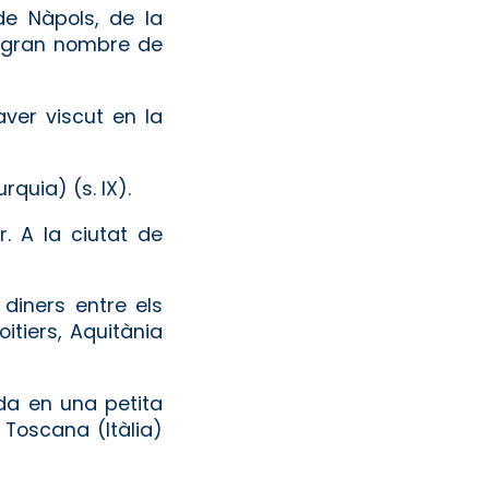
de Nàpols, de la
n gran nombre de
ver viscut en la
rquia) (s. IX).
r. A la ciutat de
 diners entre els
itiers, Aquitània
da en una petita
 Toscana (Itàlia)