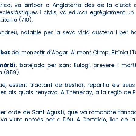
frica, va arribar a Anglaterra des de la ciutat 
eclesiàstiques i civils, va educar egrègiament u
aterra (710).
ndreu, notable per la seva vida austera i per ha
abat
del monestir d’Abgar. Al mont Olimp, Bitínia (Tu
màrtir
, batejada per sant Eulogi, prevere i màrti
a (859).
ue, essent tractant de bestiar, repartia els seus
es als quals renyava. A Thénezay, a la regió de Po
rcer orde de Sant Agustí, que va romandre tanca
al va viure només per a Déu. A Certaldo, lloc de la