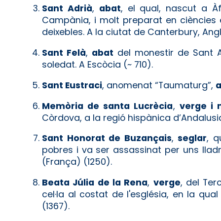
Sant Adrià
,
abat
, el qual, nascut a À
Campània, i molt preparat en ciències 
deixebles. A la ciutat de Canterbury, Angl
Sant Felà
,
abat
del monestir de Sant A
soledat. A Escòcia (~ 710).
Sant Eustraci
, anomenat “Taumaturg”,
Memòria de santa Lucrècia
,
verge i 
Còrdova, a la regió hispànica d’Andalusi
Sant Honorat de Buzançais
,
seglar
, q
pobres i va ser assassinat per uns lladr
(França) (1250).
Beata Júlia de la Rena
,
verge
, del Te
cel·la al costat de l'església, en la qu
(1367).