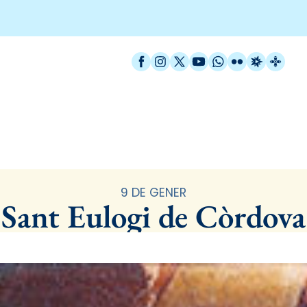
Facebook
Instagram
X / Twitter
YouTube
WhatsApp
Flickr
Radio Est
Catal
Santoral
9 DE GENER
Sant Eulogi de Còrdova