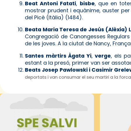
Beat Antoni Fatati
,
bisbe
, que en tot
mostrar prudent i equànime, auster per a
del Picè (Itàlia) (1484).
Beata Maria Teresa de Jesús (Alèxia) 
Congregació de Canongesses Regulars de
de les joves. A la ciutat de Nancy, França
Santes màrtirs Àgata Yi
,
verge
, els p
estant a la presó, primer van ser assotad
Beats Josep Pawlowski i Casimir Grelew
deportats i van consumar el seu martiri a la for