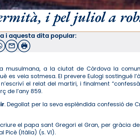
ermità, i pel juliol a rob
a i aquesta dita popular:
witter
WhatsApp
Email
Imprimir
 musulmana, a la ciutat de Còrdova la comunit
è es veia sotmesa. El prevere Eulogi sostingué l’
 n’escriví el relat del martiri, i finalment “confes
rç de l’any 859.
ir
. Degollat per la seva esplèndida confessió de Cr
criure el papa sant Gregori el Gran, per gràcia de
 Picè (Itàlia) (s. VI).