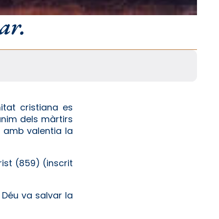
ar.
at cristiana es
ànim dels màrtirs
sà amb valentia la
ist (859) (inscrit
 Déu va salvar la