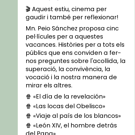
🎬 Aquest estiu, cinema per
gaudir i també per reflexionar!
Mn. Peio Sánchez proposa cinc
pel·lícules per a aquestes
vacances. Històries per a tots els
públics que ens conviden a fer-
nos preguntes sobre l'acollida, la
superació, la convivència, la
vocació i la nostra manera de
mirar els altres.
🍿 «El día de la revelación»
🍿 «Las locas del Obelisco»
🍿 «Viaje al país de los blancos»
🍿 «León XIV, el hombre detrás
del Papa»