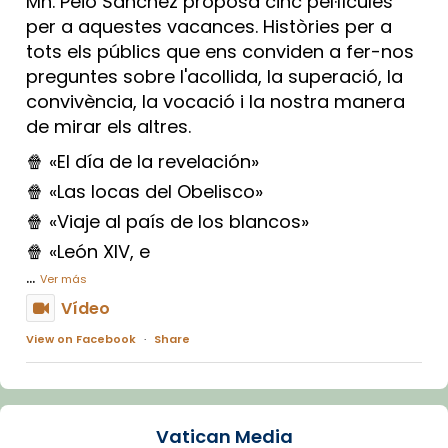
Mn. Peio Sánchez proposa cinc pel·lícules
per a aquestes vacances. Històries per a
tots els públics que ens conviden a fer-nos
preguntes sobre l'acollida, la superació, la
convivència, la vocació i la nostra manera
de mirar els altres.
🍿 «El día de la revelación»
🍿 «Las locas del Obelisco»
🍿 «Viaje al país de los blancos»
🍿 «León XIV, e
...
Ver más
Vídeo
View on Facebook
·
Share
Arquebisbat de Barcelona
2 weeks ago
Vatican Media