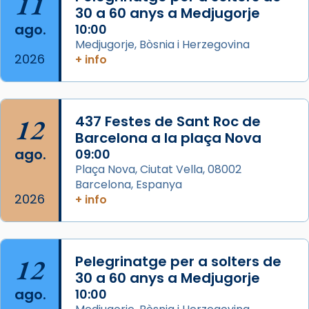
11
L’arquebisbe de Barcelona, el cardenal Joan
30 a 60 anys a Medjugorje
Josep Omella, ha presidit la missa i l’ha
ago.
10:00
concelebrat el bisbe auxiliar de Barcelona,
Medjugorje, Bòsnia i Herzegovina
Mons. David Abadías.
2026
+ info
📸 Dr. G. Simón
Foto
12
437 Festes de Sant Roc de
View on Facebook
·
Share
Barcelona a la plaça Nova
ago.
09:00
Arquebisbat de Barcelona
Plaça Nova, Ciutat Vella, 08002
2 weeks ago
Barcelona, Espanya
Memòria de les santes Juliana i
2026
+ info
Semproniana, verges i màrtirs.
Acompanyant la història de sant Cugat, a
partir de l’Edat Mitjana sorgeix la tradició
12
Pelegrinatge per a solters de
que les santes Juliana (“relatiu a Júlia”) i
30 a 60 anys a Medjugorje
Semproniana (“relatiu a Semprònia =
ago.
10:00
eterna”) són deixebles seves. I l’any 1667, el