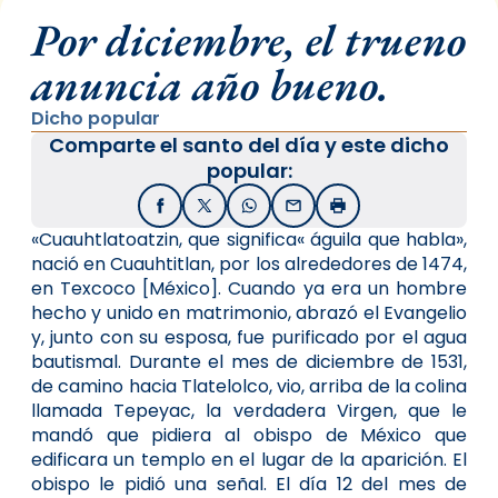
Por diciembre, el trueno
anuncia año bueno.
Dicho popular
Comparte el santo del día y este dicho
popular:
Facebook
X / Twitter
WhatsApp
Email
Imprimir
«Cuauhtlatoatzin, que significa« águila que habla»,
nació en Cuauhtitlan, por los alrededores de 1474,
en Texcoco [México]. Cuando ya era un hombre
hecho y unido en matrimonio, abrazó el Evangelio
y, junto con su esposa, fue purificado por el agua
bautismal. Durante el mes de diciembre de 1531,
de camino hacia Tlatelolco, vio, arriba de la colina
llamada Tepeyac, la verdadera Virgen, que le
mandó que pidiera al obispo de México que
edificara un templo en el lugar de la aparición. El
obispo le pidió una señal. El día 12 del mes de