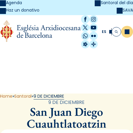
Agenda
Santoral del día
SAVA
Haz un donativo
Facebook
Instagram
X / Twitter
YouTube
ES
Me
Buscar
WhatsApp
Flickr
Radio Estel
Catalunya Cristi
Santoral
Home
Santoral
9 DE DICIEMBRE
9 DE DICIEMBRE
San Juan Diego
Cuauhtlatoatzin