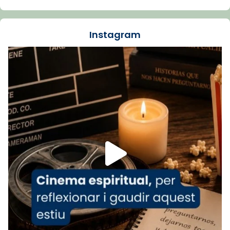
La Carmina va patir depressió. Fa gairebé
dos mesos, a l'Estadi Lluís Companys, la
jove va fer arribar el seu testimoni al papa
Instagram
Lleó XIV.
Recupera l'entrevista comp
Vatican
tican News 👇
News
www.vaticannews.va/es/iglesia/news/2026-
07/carmina-historia-depresion-papa-viaje-
espana-testimoni...
Foto
View on Facebook
·
Share
Arquebisbat de Barcelona
2 weeks ago
«Avui les santes Juliana i Semproniana ens
ajuden a alçar la mirada»