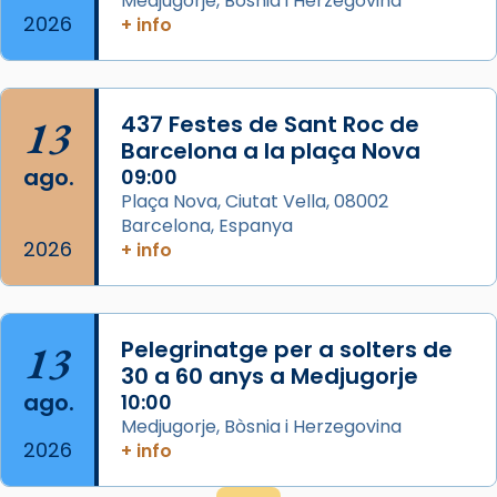
Medjugorje, Bòsnia i Herzegovina
2026
frare Joan Gaspar Roig, afirma en una obra
+ info
que les santes són filles de l’antiga Iluro.
Mataró en reivindicarà les relíq
...
Ver más
13
437 Festes de Sant Roc de
Foto
Barcelona a la plaça Nova
ago.
09:00
View on Facebook
·
Share
Plaça Nova, Ciutat Vella, 08002
Barcelona, Espanya
2026
+ info
13
Pelegrinatge per a solters de
30 a 60 anys a Medjugorje
ago.
10:00
Medjugorje, Bòsnia i Herzegovina
2026
+ info