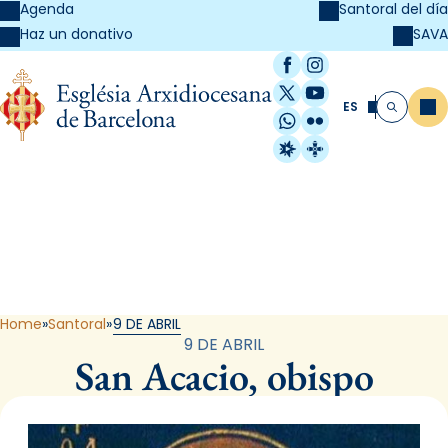
Agenda
Santoral del día
SAVA
Haz un donativo
Facebook
Instagram
X / Twitter
YouTube
ES
Me
Buscar
WhatsApp
Flickr
Radio Estel
Catalunya Cristi
Santoral
Home
Santoral
9 DE ABRIL
9 DE ABRIL
San Acacio, obispo