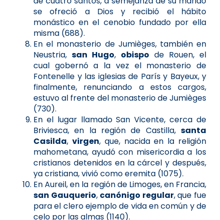
de cuatro santos, a semejanza de su marido
se ofreció a Dios y recibió el hábito
monástico en el cenobio fundado por ella
misma (688).
En el monasterio de Jumièges, también en
Neustria,
san Hugo
,
obispo
de Rouen, el
cual gobernó a la vez el monasterio de
Fontenelle y las iglesias de París y Bayeux, y
finalmente, renunciando a estos cargos,
estuvo al frente del monasterio de Jumièges
(730).
En el lugar llamado San Vicente, cerca de
Briviesca, en la región de Castilla,
santa
Casilda
,
virgen
, que, nacida en la religión
mahometana, ayudó con misericordia a los
cristianos detenidos en la cárcel y después,
ya cristiana, vivió como eremita (1075).
En Aureil, en la región de Limoges, en Francia,
san Gauquerio
,
canónigo regular
, que fue
para el clero ejemplo de vida en común y de
celo por las almas (1140).