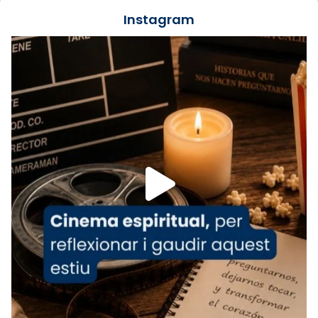
jove va fer arribar el seu testimoni al papa
Instagram
Lleó XIV.
Recupera l'entrevista comp
Vatican
tican News 👇
News
www.vaticannews.va/es/iglesia/news/2026-
07/carmina-historia-depresion-papa-viaje-
espana-testimoni...
Foto
View on Facebook
·
Share
Arquebisbat de Barcelona
2 weeks ago
«Avui les santes Juliana i Semproniana ens
ajuden a alçar la mirada»
Mons. Sergi Gordo, bisbe de Tortosa, ha
presidit aquest 27 de juliol la missa de Les