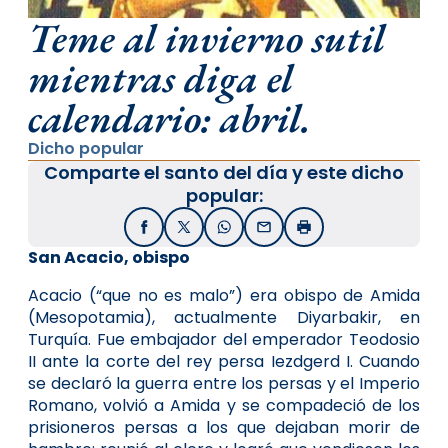
Teme al invierno sutil
mientras diga el
calendario: abril.
Dicho popular
Comparte el santo del día y este dicho
popular:
Facebook
X / Twitter
WhatsApp
Email
Imprimir
San Acacio, obispo
Acacio (“que no es malo”) era obispo de Amida
(Mesopotamia), actualmente Diyarbakir, en
Turquía. Fue embajador del emperador Teodosio
II ante la corte del rey persa Iezdgerd I. Cuando
se declaró la guerra entre los persas y el Imperio
Romano, volvió a Amida y se compadeció de los
prisioneros persas a los que dejaban morir de