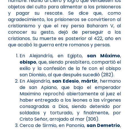
hambre: reunió al clero y logró que vendiesen los
objetos del culto para alimentar a los prisioneros
y pagar su rescate. Se dice que, como
agradecimiento, los prisioneros se convirtieron al
cristianismo y que el rey persa Baharam V, al
conocer su gesto, dejó de perseguir a los
cristianos. Su muerte es posterior al 422, año en
que acabó la guerra entre romanos y persas.
En Alejandría, en Egipto,
san Máximo
,
obispo
, que, siendo presbítero, compartió el
exilio y la confesión de la fe con el obispo
san Dionisio, al que después sucedió (282).
En Alejandría,
san Edesio
,
mártir
, hermano
de san Apiano, que bajo el emperador
Maximino reprochó abiertamente al juez el
haber entregado a los leones a las vírgenes
consagradas a Dios, siendo detenido por
soldados y torturado, y finalmente, por
Cristo Señor, arrojado al mar (306).
Cerca de Sirmio, en Panonia,
san Demetrio
,