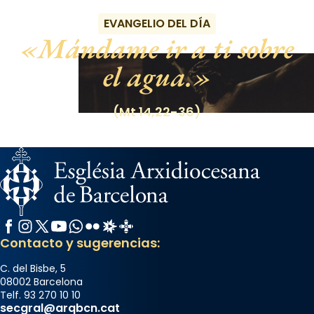
EVANGELIO DEL DÍA
Mándame ir a ti sobre
el agua.
(Mt 14,22-36)
Facebook
Instagram
X / Twitter
YouTube
WhatsApp
Flickr
Radio Estel
Catalunya Cristiana
Contacto y sugerencias:
C. del Bisbe, 5
08002 Barcelona
Telf. 93 270 10 10
secgral@arqbcn.cat