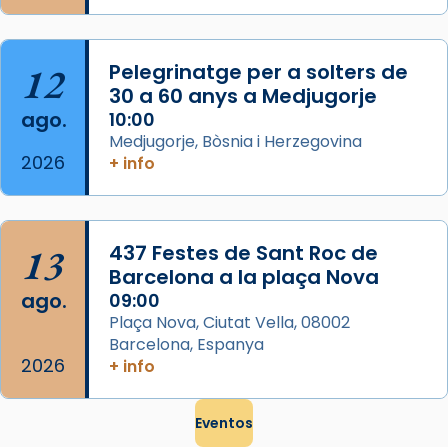
que les santes són filles de l’antiga Iluro.
Mataró en reivindicarà les relíq
...
Ver más
12
Pelegrinatge per a solters de
Foto
30 a 60 anys a Medjugorje
ago.
10:00
View on Facebook
·
Share
Medjugorje, Bòsnia i Herzegovina
2026
+ info
13
437 Festes de Sant Roc de
Barcelona a la plaça Nova
ago.
09:00
Plaça Nova, Ciutat Vella, 08002
Barcelona, Espanya
2026
+ info
Eventos