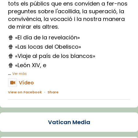
tots els públics que ens conviden a fer-nos
preguntes sobre l'acollida, la superació, la
convivència, la vocació i la nostra manera
de mirar els altres.
🍿 «El día de la revelación»
🍿 «Las locas del Obelisco»
🍿 «Viaje al país de los blancos»
🍿 «León XIV, e
...
Ver más
Vídeo
View on Facebook
·
Share
Arquebisbat de Barcelona
1 week ago
Vatican Media
La Carmina va patir depressió. Fa gairebé
dos mesos, a l'Estadi Lluís Companys, la