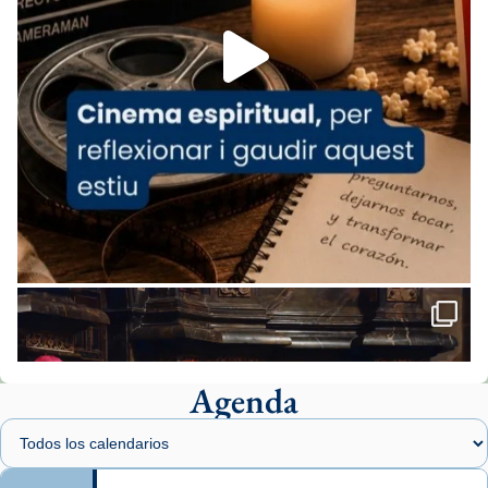
Aquest dilluns, 27 de juliol, ha tingut lloc la
missa d’acció de gràcies en agraïment al
comitè organitzador de la visita apostòlica
del Sant Pare Lleó XIV a Barcelona, i als
col·laboradors, a la Catedral de Barcelona.
L’arquebisbe de Barcelona, el cardenal Joan
Josep Omella, ha presidit la missa i l’ha
concelebrat el bisbe auxiliar de Barcelona,
Mons. David Abadías.
📸 Dr. G. Simón
Foto
View on Facebook
·
Share
Agenda
Arquebisbat de Barcelona
1 week ago
Memòria de les santes Juliana i