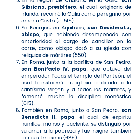
En la región de Chalons, en la Galia,
san
Gibriano, presbítero
, el cual, originario de
Irlanda, recorrió la Galia como peregrino por
amor a Cristo (c. 515).
En Bourges, en Aquitania,
san Desiderato,
obispo
, que habiendo desempeñado con
anterioridad el cargo de canciller en la
corte, como obispo dotó a su Iglesia con
reliquias de mártires (550).
En Roma, junto a la basílica de San Pedro,
san Bonifacio IV, papa,
que obtuvo del
emperador Focas el templo del Panteón, el
cual transformó en iglesia dedicada a la
santísima Virgen y a todos los mártires, y
fomentó mucho la disciplina monástica
(615).
También en Roma, junto a San Pedro,
san
Benedicto II, papa
, el cual, de espíritu
humilde, manso y paciente, se distinguió por
su amor a la pobreza y fue insigne también
por sus limosnas (685).