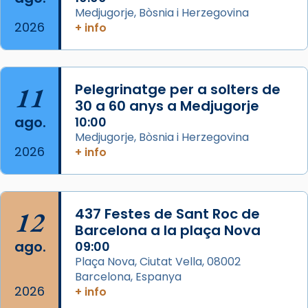
acompanyava més de prop Jesús.
Medjugorje, Bòsnia i Herzegovina
2026
+ info
Segons el llibre dels Fets (12,2) fou el primer
apòstol màrtir, decapitat a Jerusalem per
Herodes Agripa (vers l'any 44).
11
Pelegrinatge per a solters de
Patró de Galícia, després de les invasions
30 a 60 anys a Medjugorje
musulmanes fou venerat com a patró dels
ago.
10:00
Regnes castellans i més tard de tota
Medjugorje, Bòsnia i Herzegovina
Espanya.
2026
+ info
El seu sepulcre a Compostela fou un g
...
Ver más
Foto
12
437 Festes de Sant Roc de
Barcelona a la plaça Nova
View on Facebook
·
Share
ago.
09:00
Plaça Nova, Ciutat Vella, 08002
Barcelona, Espanya
2026
+ info