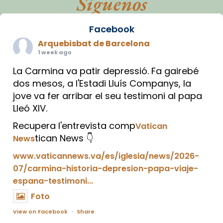
Síguenos
Facebook
Arquebisbat de Barcelona
1 week ago
La Carmina va patir depressió. Fa gairebé
dos mesos, a l'Estadi Lluís Companys, la
jove va fer arribar el seu testimoni al papa
Lleó XIV.
Recupera l'entrevista comp
Vatican
tican News 👇
News
www.vaticannews.va/es/iglesia/news/2026-
07/carmina-historia-depresion-papa-viaje-
espana-testimoni...
Foto
View on Facebook
·
Share