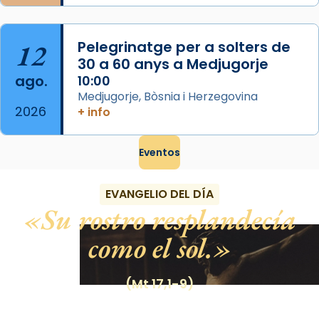
12
Pelegrinatge per a solters de
30 a 60 anys a Medjugorje
ago.
10:00
Medjugorje, Bòsnia i Herzegovina
2026
+ info
Eventos
EVANGELIO DEL DÍA
Su rostro resplandecía
como el sol.
(Mt 17,1-9)