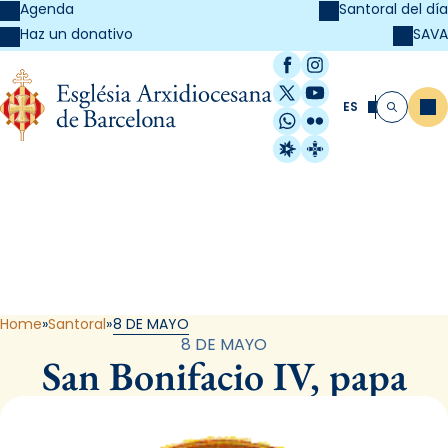
Agenda
Santoral del día
SAVA
Haz un donativo
Facebook
Instagram
X / Twitter
YouTube
ES
Me
Buscar
WhatsApp
Flickr
Radio Estel
Catalunya Cristi
Santoral
Home
Santoral
8 DE MAYO
8 DE MAYO
San Bonifacio IV, papa