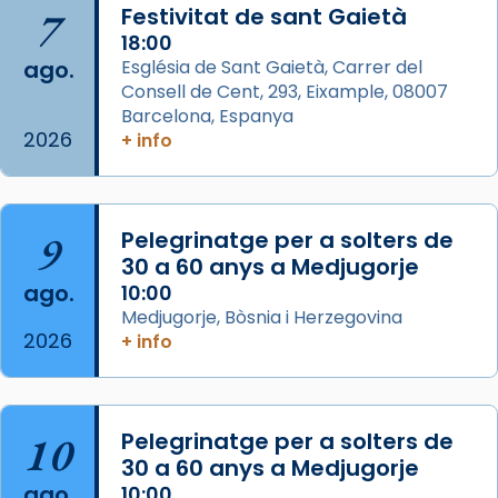
Semproniana, verges i màrtirs.
7
Festivitat de sant Gaietà
Acompanyant la història de sant Cugat, a
18:00
ago.
Església de Sant Gaietà, Carrer del
partir de l’Edat Mitjana sorgeix la tradició
Consell de Cent, 293, Eixample, 08007
que les santes Juliana (“relatiu a Júlia”) i
Barcelona, Espanya
Semproniana (“relatiu a Semprònia =
2026
+ info
eterna”) són deixebles seves. I l’any 1667, el
frare Joan Gaspar Roig, afirma en una obra
que les santes són filles de l’antiga Iluro.
Mataró en reivindicarà les relíq
9
Pelegrinatge per a solters de
...
30 a 60 anys a Medjugorje
Ver más
ago.
10:00
Foto
Medjugorje, Bòsnia i Herzegovina
View on Facebook
·
Share
2026
+ info
Arquebisbat de Barcelona
2 weeks ago
10
Pelegrinatge per a solters de
Jaume, fill de Zebedeu, és juntament amb el
30 a 60 anys a Medjugorje
seu germà Joan i Pere un dels que
ago.
10:00