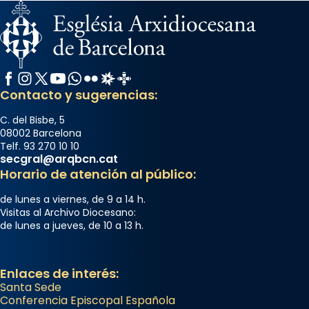
Facebook
Instagram
X / Twitter
YouTube
WhatsApp
Flickr
Radio Estel
Catalunya Cristiana
Contacto y sugerencias:
C. del Bisbe, 5
08002 Barcelona
Telf. 93 270 10 10
secgral@arqbcn.cat
Horario de atención al público:
de lunes a viernes, de 9 a 14 h.
Visitas al Archivo Diocesano:
de lunes a jueves, de 10 a 13 h.
Enlaces de interés:
Santa Sede
Conferencia Episcopal Española