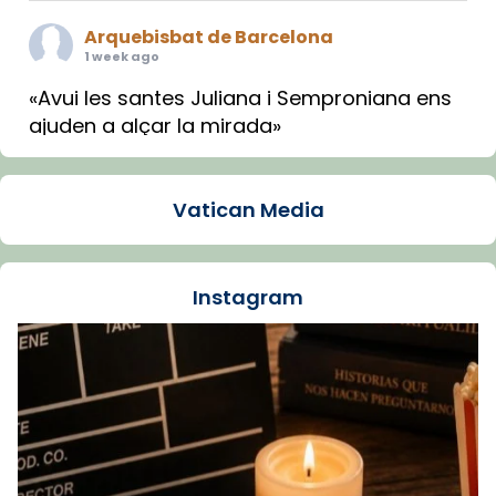
Arquebisbat de Barcelona
1 week ago
«Avui les santes Juliana i Semproniana ens
ajuden a alçar la mirada»
Mons. Sergi Gordo, bisbe de Tortosa, ha
presidit aquest 27 de juliol la missa de Les
Vatican Media
Santes de Mataró.
🔗
tinyurl.com/cvu5jmbk
📸 J. Merino
Instagram
Foto
View on Facebook
·
Share
Arquebisbat de Barcelona
is at Catedral
de Barcelona.
1 week ago