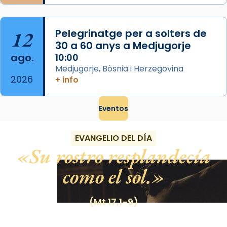
12
Pelegrinatge per a solters de
30 a 60 anys a Medjugorje
ago.
10:00
Medjugorje, Bòsnia i Herzegovina
2026
+ info
Eventos
EVANGELIO DEL DÍA
Su rostro resplandecía
como el sol.
(Mt 17,1-9)