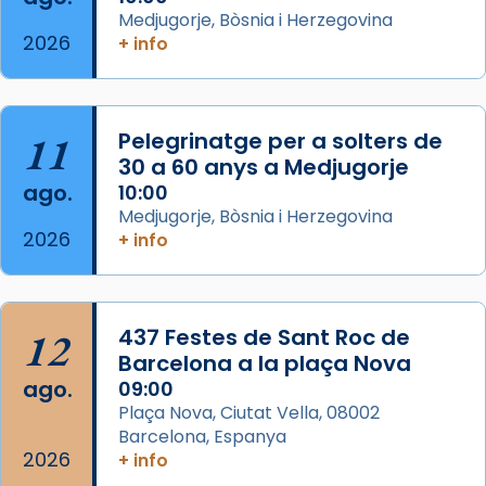
acompanyava més de prop Jesús.
Medjugorje, Bòsnia i Herzegovina
2026
+ info
Segons el llibre dels Fets (12,2) fou el primer
apòstol màrtir, decapitat a Jerusalem per
Herodes Agripa (vers l'any 44).
11
Pelegrinatge per a solters de
Patró de Galícia, després de les invasions
30 a 60 anys a Medjugorje
musulmanes fou venerat com a patró dels
ago.
10:00
Regnes castellans i més tard de tota
Medjugorje, Bòsnia i Herzegovina
Espanya.
2026
+ info
El seu sepulcre a Compostela fou un g
...
Ver más
Foto
12
437 Festes de Sant Roc de
Barcelona a la plaça Nova
View on Facebook
·
Share
ago.
09:00
Plaça Nova, Ciutat Vella, 08002
Barcelona, Espanya
2026
+ info