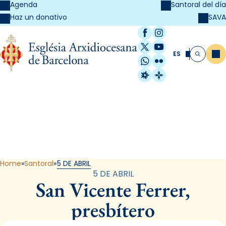
Agenda
Santoral del día
SAVA
Haz un donativo
Facebook
Instagram
X / Twitter
YouTube
ES
Me
Buscar
WhatsApp
Flickr
Radio Estel
Catalunya Cristi
Santoral
Home
Santoral
5 DE ABRIL
5 DE ABRIL
San Vicente Ferrer,
presbítero