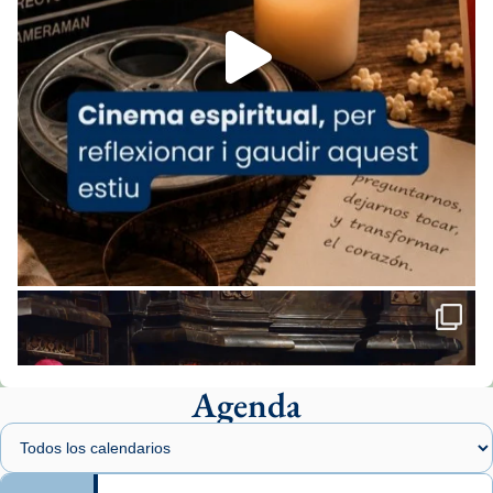
Aquest dilluns, 27 de juliol, ha tingut lloc la
missa d’acció de gràcies en agraïment al
comitè organitzador de la visita apostòlica
del Sant Pare Lleó XIV a Barcelona, i als
col·laboradors, a la Catedral de Barcelona.
L’arquebisbe de Barcelona, el cardenal Joan
Josep Omella, ha presidit la missa i l’ha
concelebrat el bisbe auxiliar de Barcelona,
Mons. David Abadías.
📸 Dr. G. Simón
Foto
View on Facebook
·
Share
Agenda
Arquebisbat de Barcelona
2 weeks ago
Memòria de les santes Juliana i