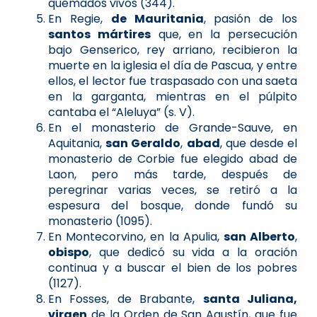
quemados vivos (344).
En Regie,
de Mauritania
, pasión de los
santos mártires
que, en la persecución
bajo Genserico, rey arriano, recibieron la
muerte en la iglesia el día de Pascua, y entre
ellos, el lector fue traspasado con una saeta
en la garganta, mientras en el púlpito
cantaba el “Aleluya” (s. V).
En el monasterio de Grande-Sauve, en
Aquitania,
san Geraldo
,
abad
, que desde el
monasterio de Corbie fue elegido abad de
Laon, pero más tarde, después de
peregrinar varias veces, se retiró a la
espesura del bosque, donde fundó su
monasterio (1095).
En Montecorvino, en la Apulia,
san Alberto
,
obispo
, que dedicó su vida a la oración
continua y a buscar el bien de los pobres
(1127).
En Fosses, de Brabante,
santa Juliana,
virgen
de la Orden de San Agustín, que fue