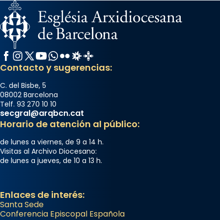
Facebook
Instagram
X / Twitter
YouTube
WhatsApp
Flickr
Radio Estel
Catalunya Cristiana
Contacto y sugerencias:
C. del Bisbe, 5
08002 Barcelona
Telf. 93 270 10 10
secgral@arqbcn.cat
Horario de atención al público:
de lunes a viernes, de 9 a 14 h.
Visitas al Archivo Diocesano:
de lunes a jueves, de 10 a 13 h.
Enlaces de interés:
Santa Sede
Conferencia Episcopal Española