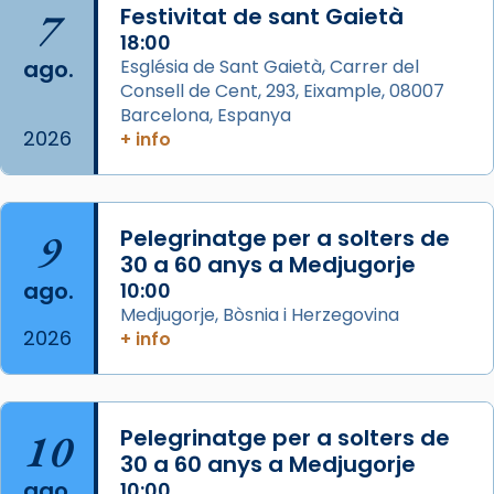
Semproniana, verges i màrtirs.
7
Festivitat de sant Gaietà
Acompanyant la història de sant Cugat, a
18:00
ago.
Església de Sant Gaietà, Carrer del
partir de l’Edat Mitjana sorgeix la tradició
Consell de Cent, 293, Eixample, 08007
que les santes Juliana (“relatiu a Júlia”) i
Barcelona, Espanya
Semproniana (“relatiu a Semprònia =
2026
+ info
eterna”) són deixebles seves. I l’any 1667, el
frare Joan Gaspar Roig, afirma en una obra
que les santes són filles de l’antiga Iluro.
Mataró en reivindicarà les relíq
9
Pelegrinatge per a solters de
...
30 a 60 anys a Medjugorje
Ver más
ago.
10:00
Foto
Medjugorje, Bòsnia i Herzegovina
View on Facebook
·
Share
2026
+ info
Arquebisbat de Barcelona
2 weeks ago
10
Pelegrinatge per a solters de
Jaume, fill de Zebedeu, és juntament amb el
30 a 60 anys a Medjugorje
seu germà Joan i Pere un dels que
ago.
10:00