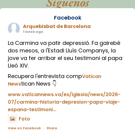
Síguenos
Facebook
Arquebisbat de Barcelona
1 week ago
La Carmina va patir depressió. Fa gairebé
dos mesos, a l'Estadi Lluís Companys, la
jove va fer arribar el seu testimoni al papa
Lleó XIV.
Recupera l'entrevista comp
Vatican
tican News 👇
News
www.vaticannews.va/es/iglesia/news/2026-
07/carmina-historia-depresion-papa-viaje-
espana-testimoni...
Foto
View on Facebook
·
Share