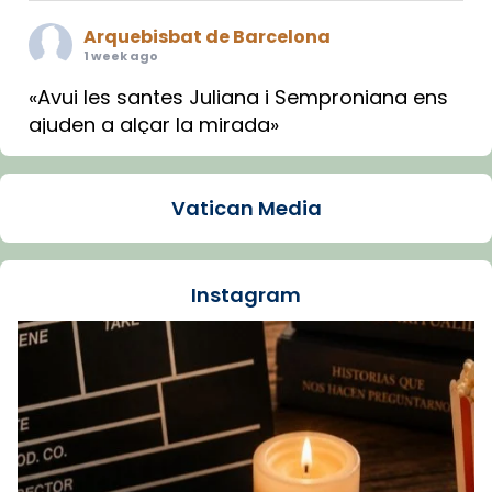
Arquebisbat de Barcelona
1 week ago
«Avui les santes Juliana i Semproniana ens
ajuden a alçar la mirada»
Mons. Sergi Gordo, bisbe de Tortosa, ha
presidit aquest 27 de juliol la missa de Les
Vatican Media
Santes de Mataró.
🔗
tinyurl.com/cvu5jmbk
📸 J. Merino
Instagram
Foto
View on Facebook
·
Share
Arquebisbat de Barcelona
is at Catedral
de Barcelona.
1 week ago