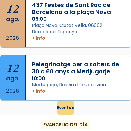
...
Ver más
12
437 Festes de Sant Roc de
Foto
Barcelona a la plaça Nova
ago.
09:00
View on Facebook
·
Share
Plaça Nova, Ciutat Vella, 08002
Barcelona, Espanya
2026
+ info
12
Pelegrinatge per a solters de
30 a 60 anys a Medjugorje
ago.
10:00
Medjugorje, Bòsnia i Herzegovina
2026
+ info
Eventos
EVANGELIO DEL DÍA