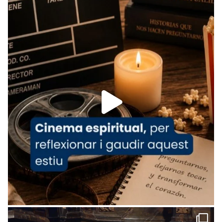
Recupera l'entrevista comp
Vatican
tican News 👇
News
www.vaticannews.va/es/iglesia/news/2026-
07/carmina-historia-depresion-papa-viaje-
espana-testimoni...
Foto
View on Facebook
·
Share
Arquebisbat de Barcelona
1 week ago
«Avui les santes Juliana i Semproniana ens
ajuden a alçar la mirada»
Mons. Sergi Gordo, bisbe de Tortosa, ha
presidit aquest 27 de juliol la missa de Les
Santes de Mataró.