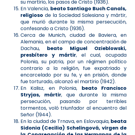
su martirio, los pasos de Cristo (1936).
En Valencia,
beato Santiago Buch Canals,
religioso
de la Sociedad Salesiana y mártir,
que murió durante la misma persecución,
confesando a Cristo (1936).
Cerca de Munich, ciudad de Baviera, en
Alemania, en el campo de concentración de
Dachau,
beato Miguel Ozieblowski,
presbítero y mártir
, el cual, ocupada
Polonia, su patria, por un régimen político
contrario a la religión, fue expatriado y
encarcelado por su fe, y en prisión, donde
fue torturado, alcanzó el martirio (1942).
En Kalisz, en Polonia,
beato Francisco
Stryjas, mártir
, que durante la misma
persecución, pasando por terribles
tormentos, voló triunfador al encuentro del
Señor (1944).
En la ciudad de Trnava, en Eslovaquia,
beata
Sidonia (Cecilia) Schelingová, virgen de
la Congregación de las Hermanas de la