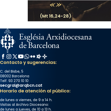
(Mt 16,24-28)
Facebook
Instagram
X / Twitter
YouTube
WhatsApp
Flickr
Radio Estel
Catalunya Cristiana
Contacto y sugerencias:
C. del Bisbe, 5
08002 Barcelona
Telf. 93 270 10 10
secgral@arqbcn.cat
Horario de atención al público:
de lunes a viernes, de 9 a 14 h.
Visitas al Archivo Diocesano:
de lunes a jueves, de 10 a 13 h.