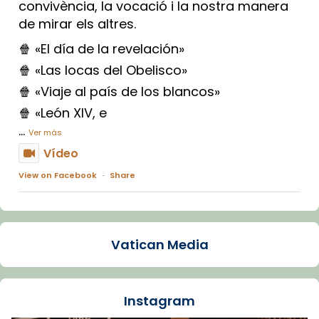
convivència, la vocació i la nostra manera
de mirar els altres.
🍿 «El día de la revelación»
🍿 «Las locas del Obelisco»
🍿 «Viaje al país de los blancos»
🍿 «León XIV, e
...
Ver más
Vídeo
View on Facebook
·
Share
Arquebisbat de Barcelona
1 week ago
Vatican Media
La Carmina va patir depressió. Fa gairebé
dos mesos, a l'Estadi Lluís Companys, la
jove va fer arribar el seu testimoni al papa
Instagram
Lleó XIV.