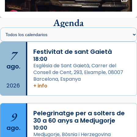
🔗
tinyurl.com/cvu5jmbk
📸 J. Merino
Agenda
Foto
View on Facebook
·
Share
Arquebisbat de Barcelona
is at Catedral
7
Festivitat de sant Gaietà
de Barcelona.
2 weeks ago
18:00
ago.
Església de Sant Gaietà, Carrer del
Aquest dilluns, 27 de juliol, ha tingut lloc la
Consell de Cent, 293, Eixample, 08007
missa d’acció de gràcies en agraïment al
Barcelona, Espanya
comitè organitzador de la visita apostòlica
2026
+ info
del Sant Pare Lleó XIV a Barcelona, i als
col·laboradors, a la Catedral de Barcelona.
L’arquebisbe de Barcelona, el cardenal Joan
9
Pelegrinatge per a solters de
Josep Omella, ha presidit la missa i l’ha
30 a 60 anys a Medjugorje
concelebrat el bisbe auxiliar de Barcelona,
ago.
10:00
Mons. David Abadías.
Medjugorje, Bòsnia i Herzegovina