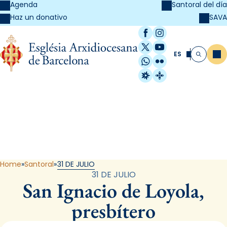
Agenda
Santoral del día
SAVA
Haz un donativo
Facebook
Instagram
X / Twitter
YouTube
ES
Me
Buscar
WhatsApp
Flickr
Radio Estel
Catalunya Cristi
Santoral
Home
Santoral
31 DE JULIO
31 DE JULIO
San Ignacio de Loyola,
presbítero