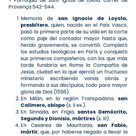
+ Parròquia de Sant Ignasi de Loiola: carrer de
Provença 542-544.
Memoria de
san Ignacio de Loyola,
presbítero
, quien, nacido en el País Vasco,
pasó la primera parte de su vida en la corte
como paje del contador mayor hasta que,
herido gravemente, se convirtió. Completó
los estudios teológicos en París y conquistó
sus primeros compañeros, con los que más
tarde fundaría en Roma la Compañía de
Jesús, ciudad en la que ejerció un fructuoso
ministerio escribiendo varias obras y
formando a sus discípulos, todo para mayor
gloria de Dios (1556).
En Milán, en la región Transpadana,
san
Calimero, obispo
(s. II ex.).
En Sinnada, en Frigia,
santos Demócrito,
Segundo y Dionisio, mártires
(s. III).
En Cesarea de Mauritania,
san Fabio,
mártir
, que, por haberse negado a llevar la