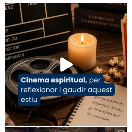
Recupera l'entrevista comp
Vatican
tican News 👇
News
www.vaticannews.va/es/iglesia/news/2026-
07/carmina-historia-depresion-papa-viaje-
espana-testimoni...
Foto
View on Facebook
·
Share
Arquebisbat de Barcelona
2 weeks ago
«Avui les santes Juliana i Semproniana ens
ajuden a alçar la mirada»
Mons. Sergi Gordo, bisbe de Tortosa, ha
presidit aquest 27 de juliol la missa de Les
Santes de Mataró.