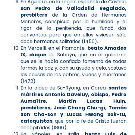
En Aguilera, en la región española de Castilla,
san Pedro de Valladolid Regalado,
presbítero
de la Orden de Hermanos
Menores, conspicuo por la humildad y el
rigor de la penitencia, que fundó dos
conventos, para que en ellos viviesen sólo
doce hermanos solitarios (1456).
En Vercelli, en el Piamonte,
beato Amadeo
IX, duque
de Saboya, que en el gobierno
que se le había confiado fomentó de todas
formas la paz y, con su ayuda y celo, sostuvo
las causas de los pobres, viudas y huérfanos
(1472).
En la aldea de Su-Ryong, en Corea,
santos
mártires Antonio Daveluy, obispo, Pedro
Aumaître, Martín Lucas Huin,
presbíteros, José Chang Chu-gi, Tomás
Son Cha-son y Lucas Hwang Sok-tu,
catequistas
, que por la fe de Cristo fueron
decapitados (1866).
En Nápoles, en Italia,
beato Luis de