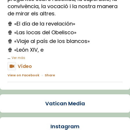
convivència, la vocació i la nostra manera
de mirar els altres.
🍿 «El día de la revelación»
🍿 «Las locas del Obelisco»
🍿 «Viaje al país de los blancos»
🍿 «León XIV, e
...
Ver más
Vídeo
View on Facebook
·
Share
Arquebisbat de Barcelona
1 week ago
Vatican Media
La Carmina va patir depressió. Fa gairebé
dos mesos, a l'Estadi Lluís Companys, la
jove va fer arribar el seu testimoni al papa
Instagram
Lleó XIV.