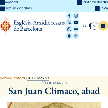
Agenda
Santoral del día
SAVA
Haz un donativo
Facebook
Instagram
X / Twitter
YouTube
ES
Me
Buscar
WhatsApp
Flickr
Radio Estel
Catalunya Cristi
Santoral
Home
Santoral
30 DE MARZO
30 DE MARZO
San Juan Clímaco, abad