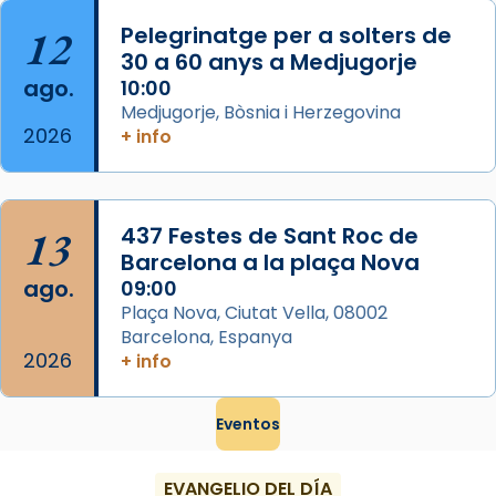
...
Ver más
12
Pelegrinatge per a solters de
Foto
30 a 60 anys a Medjugorje
ago.
10:00
View on Facebook
·
Share
Medjugorje, Bòsnia i Herzegovina
2026
+ info
13
437 Festes de Sant Roc de
Barcelona a la plaça Nova
ago.
09:00
Plaça Nova, Ciutat Vella, 08002
Barcelona, Espanya
2026
+ info
Eventos
EVANGELIO DEL DÍA