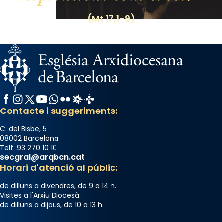
(Mt 17,1-9)
Facebook
Instagram
X / Twitter
YouTube
WhatsApp
Flickr
Radio Estel
Catalunya Cristiana
Contacte i suggeriments:
C. del Bisbe, 5
08002 Barcelona
Telf. 93 270 10 10
secgral@arqbcn.cat
Horari d'atenció al públic:
de dilluns a divendres, de 9 a 14 h.
Visites a l'Arxiu Diocesà:
de dilluns a dijous, de 10 a 13 h.