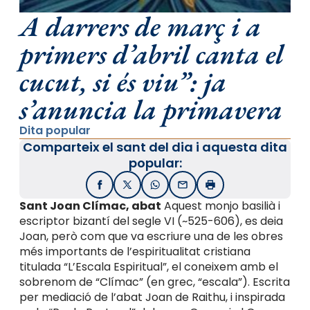
A darrers de març i a
primers d’abril canta el
cucut, si és viu”: ja
s’anuncia la primavera
Dita popular
Comparteix el sant del dia i aquesta dita
popular:
Facebook
X / Twitter
WhatsApp
Email
Imprimir
Sant Joan Clímac, abat
Aquest monjo basilià i
escriptor bizantí del segle VI (~525-606), es deia
Joan, però com que va escriure una de les obres
més importants de l’espiritualitat cristiana
titulada “L’Escala Espiritual”, el coneixem amb el
sobrenom de “Clímac” (en grec, “escala”). Escrita
per mediació de l’abat Joan de Raithu, i inspirada