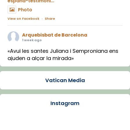
espana-testimoni...
Photo
View on Facebook
·
Share
Arquebisbat de Barcelona
1 week ago
«Avui les santes Juliana i Semproniana ens
ajuden a alçar la mirada»
Mons. Sergi Gordo, bisbe de Tortosa, ha
presidit aquest 27 de juliol la missa de Les
Vatican Media
Santes de Mataró.
🔗
tinyurl.com/cvu5jmbk
📸 J. Merino
Instagram
Photo
View on Facebook
·
Share