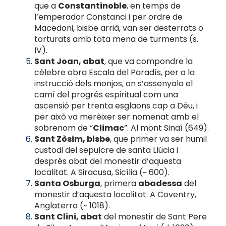
que a
Constantinoble
, en temps de
l’emperador Constanci i per ordre de
Macedoni, bisbe arrià, van ser desterrats o
torturats amb tota mena de turments (s.
IV).
Sant Joan, abat
, que va compondre la
cèlebre obra Escala del Paradís, per a la
instrucció dels monjos, on s’assenyala el
camí del progrés espiritual com una
ascensió per trenta esglaons cap a Déu, i
per això va merèixer ser nomenat amb el
sobrenom de “
Climac
”. Al mont Sinaí (649).
Sant Zòsim, bisbe
, que primer va ser humil
custodi del sepulcre de santa Llúcia i
després abat del monestir d’aquesta
localitat. A Siracusa, Sicília (~ 600).
Santa Osburga
, primera
abadessa
del
monestir d’aquesta localitat. A Coventry,
Anglaterra (~ 1018).
Sant Clini, abat
del monestir de Sant Pere