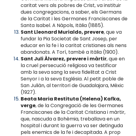
caritat vers als pobres de Crist, va instituir
dues congregacions, a saber, els Germans
de la Caritat i les Germanes Franciscanes de
Santa Isabel. A Nàpols, Itàlia (1885).
Sant Lleonard Murialdo, prevere
, que va
fundar la Pia Societat de Sant Josep, per
educar en la fe i la caritat cristianes als nens
abandonats. A Torí, també a Itàlia (1900).
Sant Juli Àlvarez, prevere i màrtir
, que en
la cruel persecució religiosa va testificar
amb la seva sang la seva fidelitat a Crist
Senyor i a la seva Església. Al petit poble de
San Juliàn, al territori de Guadalajara, Mèxic
(1927).
Beata Maria Restituta (Helena) Kafka,
verge
, de la Congregació de les Germanes
Franciscanes de la Caritat Cristiana i màrtir,
que, nascuda a Bohèmia, treballava en un
hospital i durant la guerra va ser detinguda
pels enemics de la fe i decapitada. A prop