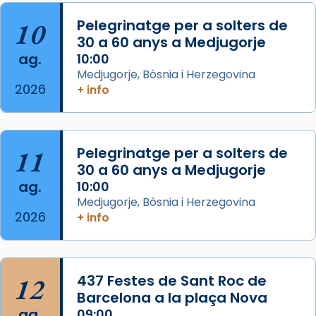
pontifici, amb orquestra i cor, i té una
duració aproximada de tres hores. Després,
10
Pelegrinatge per a solters de
processó (recuperada el 1972) al voltant
30 a 60 anys a Medjugorje
del temple amb les relíquies de les santes.
ag.
10:00
Des de 1985 hi participa també un grup de
Medjugorje, Bòsnia i Herzegovina
2026
diablesses amb música i ball propis. Festa
+ info
gran a Mataró.
«Si vols saber què és calor, ves per les
Santes a Mataró»🥵.
11
Pelegrinatge per a solters de
30 a 60 anys a Medjugorje
Photo
ag.
10:00
View on Facebook
·
Share
Medjugorje, Bòsnia i Herzegovina
2026
+ info
Arquebisbat de Barcelona
2 weeks ago
Jaume, fill de Zebedeu, és juntament amb el
12
437 Festes de Sant Roc de
seu germà Joan i Pere un dels que
Barcelona a la plaça Nova
acompanyava més de prop Jesús.
ag.
09:00