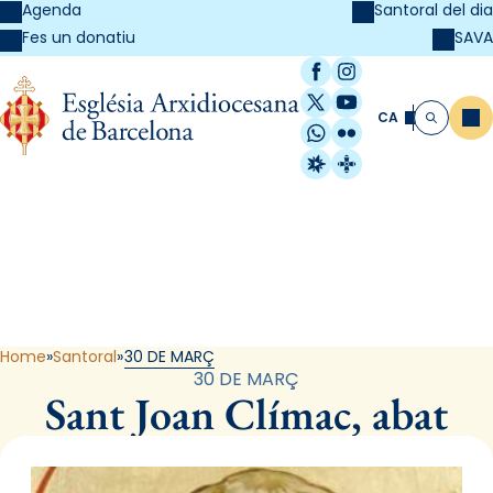
Agenda
Santoral del dia
SAVA
Fes un donatiu
Facebook
Instagram
X / Twitter
YouTube
CA
Me
Cerca
WhatsApp
Flickr
Radio Estel
Catalunya Cristi
Santoral
Home
Santoral
30 DE MARÇ
30 DE MARÇ
Sant Joan Clímac, abat