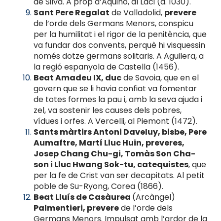
de Silva. A prop d’Aquino, al Laci (d. 1030).
Sant Pere Regalat
de Valladolid,
prevere
de l’orde dels Germans Menors, conspicu
per la humilitat i el rigor de la penitència, que
va fundar dos convents, perquè hi visquessin
només dotze germans solitaris. A Aguilera, a
la regió espanyola de Castella (1456).
Beat Amadeu IX, duc
de Savoia, que en el
govern que se li havia confiat va fomentar
de totes formes la pau i, amb la seva ajuda i
zel, va sostenir les causes dels pobres,
vídues i orfes. A Vercelli, al Piemont (1472).
Sants màrtirs Antoni Daveluy, bisbe, Pere
Aumaftre, Martí Lluc Huin, preveres,
Josep Chang Chu-gi, Tomàs Son Cha-
son i Lluc Hwang Sok-tu, catequistes
, que
per la fe de Crist van ser decapitats. Al petit
poble de Su-Ryong, Corea (1866).
Beat Lluís de Casàurea
(Arcàngel)
Palmentieri, prevere
de l’orde dels
Germans Menors. Impulsat amb l’ardor de la