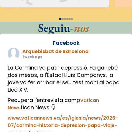
Seguiu
-nos
Facebook
Arquebisbat de Barcelona
1 week ago
La Carmina va patir depressió. Fa gairebé
dos mesos, a l'Estadi Lluís Companys, la
jove va fer arribar el seu testimoni al papa
Lleó XIV.
Recupera l'entrevista comp
Vatican
tican News 👇
News
www.vaticannews.va/es/iglesia/news/2026-
07/carmina-historia-depresion-papa-viaje-