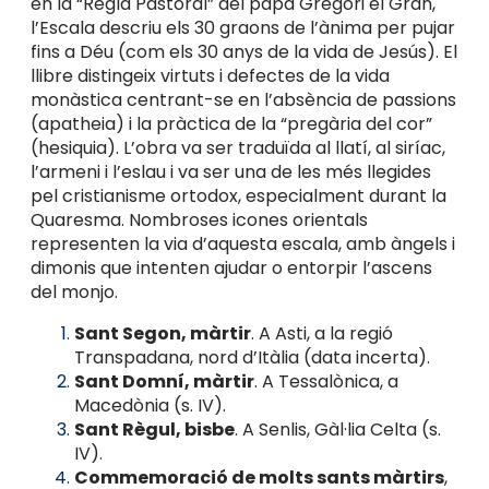
en la “Regla Pastoral” del papa Gregori el Gran,
l’Escala descriu els 30 graons de l’ànima per pujar
fins a Déu (com els 30 anys de la vida de Jesús).
El
llibre distingeix virtuts i defectes de la vida
monàstica centrant-se en l’absència de passions
(apatheia) i la pràctica de la “pregària del cor”
(hesiquia). L’obra va ser traduïda al llatí, al siríac,
l’armeni i l’eslau i va ser una de les més llegides
pel cristianisme ortodox, especialment durant la
Quaresma. Nombroses icones orientals
representen la via d’aquesta escala, amb àngels i
dimonis que intenten ajudar o entorpir l’ascens
del monjo.
Sant Segon, màrtir
. A Asti, a la regió
Transpadana, nord d’Itàlia (data incerta).
Sant Domní, màrtir
. A Tessalònica, a
Macedònia (s. IV).
Sant Règul, bisbe
. A Senlis, Gàl·lia Celta (s.
IV).
Commemoració de molts sants màrtirs
,