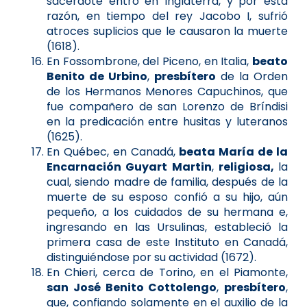
sacerdote entró en Inglaterra, y por esta
razón, en tiempo del rey Jacobo I, sufrió
atroces suplicios que le causaron la muerte
(1618).
En Fossombrone, del Piceno, en Italia,
beato
Benito de Urbino
,
presbítero
de la Orden
de los Hermanos Menores Capuchinos, que
fue compañero de san Lorenzo de Bríndisi
en la predicación entre husitas y luteranos
(1625).
En Québec, en Canadá,
beata María de la
Encarnación Guyart Martin
,
religiosa,
la
cual, siendo madre de familia, después de la
muerte de su esposo confió a su hijo, aún
pequeño, a los cuidados de su hermana e,
ingresando en las Ursulinas, estableció la
primera casa de este Instituto en Canadá,
distinguiéndose por su actividad (1672).
En Chieri, cerca de Torino, en el Piamonte,
san José Benito Cottolengo
,
presbítero
,
que, confiando solamente en el auxilio de la