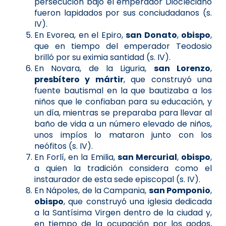
persecución bajo el emperador Diocleciano
fueron lapidados por sus conciudadanos (s.
IV).
En Evorea, en el Epiro,
san Donato
,
obispo
,
que en tiempo del emperador Teodosio
brilló por su eximia santidad (s. IV).
En Novara, de la Liguria,
san Lorenzo
,
presbítero y mártir
, que construyó una
fuente bautismal en la que bautizaba a los
niños que le confiaban para su educación, y
un día, mientras se preparaba para llevar al
baño de vida a un número elevado de niños,
unos impíos lo mataron junto con los
neófitos (s. IV).
En Forlí, en la Emilia,
san Mercurial
,
obispo
,
a quien la tradición considera como el
instaurador de esta sede episcopal (s. IV).
En Nápoles, de la Campania,
san Pomponio
,
obispo
, que construyó una iglesia dedicada
a la Santísima Virgen dentro de la ciudad y,
en tiempo de la ocupación por los godos,