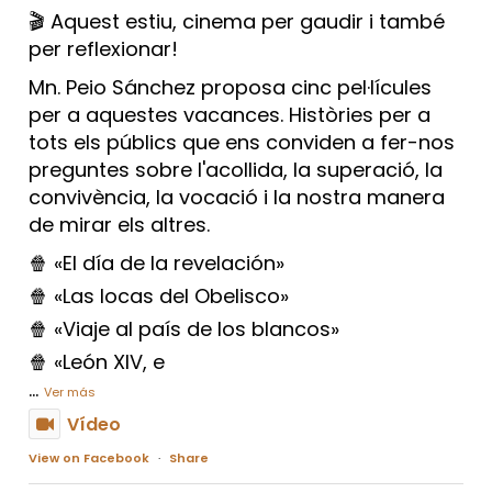
🎬 Aquest estiu, cinema per gaudir i també
per reflexionar!
Mn. Peio Sánchez proposa cinc pel·lícules
per a aquestes vacances. Històries per a
tots els públics que ens conviden a fer-nos
preguntes sobre l'acollida, la superació, la
convivència, la vocació i la nostra manera
de mirar els altres.
🍿 «El día de la revelación»
🍿 «Las locas del Obelisco»
🍿 «Viaje al país de los blancos»
🍿 «León XIV, e
...
Ver más
Vídeo
View on Facebook
·
Share