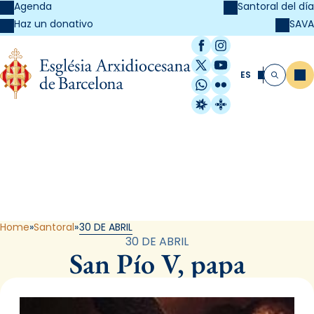
Agenda
Santoral del día
SAVA
Haz un donativo
Facebook
Instagram
X / Twitter
YouTube
ES
Me
Buscar
WhatsApp
Flickr
Radio Estel
Catalunya Cristi
Santoral
Home
Santoral
30 DE ABRIL
30 DE ABRIL
San Pío V, papa