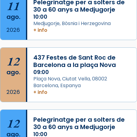
partir de l’Edat Mitjana sorgeix la tradició
11
Pelegrinatge per a solters de
que les santes Juliana (“relatiu a Júlia”) i
30 a 60 anys a Medjugorje
Semproniana (“relatiu a Semprònia =
ago.
10:00
eterna”) són deixebles seves. I l’any 1667, el
Medjugorje, Bòsnia i Herzegovina
2026
+ info
frare Joan Gaspar Roig, afirma en una obra
que les santes són filles de l’antiga Iluro.
Mataró en reivindicarà les relíq
...
Ver más
12
437 Festes de Sant Roc de
Foto
Barcelona a la plaça Nova
ago.
09:00
View on Facebook
·
Share
Plaça Nova, Ciutat Vella, 08002
Barcelona, Espanya
2026
+ info
12
Pelegrinatge per a solters de
30 a 60 anys a Medjugorje
ago.
10:00