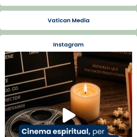
Arquebisbat de Barcelona
1 week ago
Vatican Media
La Carmina va patir depressió. Fa gairebé
dos mesos, a l'Estadi Lluís Companys, la
jove va fer arribar el seu testimoni al papa
Instagram
Lleó XIV.
Recupera l'entrevista comp
Vatican
tican News 👇
News
www.vaticannews.va/es/iglesia/news/2026-
07/carmina-historia-depresion-papa-viaje-
espana-testimoni...
Foto
View on Facebook
·
Share
Arquebisbat de Barcelona
1 week ago