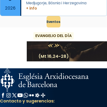
Medjugorje, Bòsnia i Herzegovina
2026
+ info
Eventos
EVANGELIO DEL DÍA
(Mt 16,24-28)
Facebook
Instagram
X / Twitter
YouTube
WhatsApp
Flickr
Radio Estel
Catalunya Cristiana
Contacto y sugerencias: