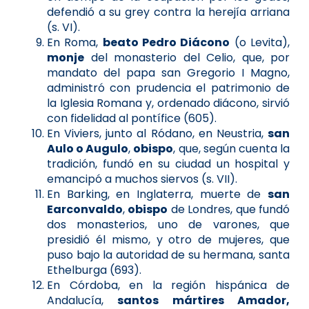
defendió a su grey contra la herejía arriana
(s. VI).
En Roma,
beato Pedro Diácono
(o Levita),
monje
del monasterio del Celio, que, por
mandato del papa san Gregorio I Magno,
administró con prudencia el patrimonio de
la Iglesia Romana y, ordenado diácono, sirvió
con fidelidad al pontífice (605).
En Viviers, junto al Ródano, en Neustria,
san
Aulo o Augulo
,
obispo
, que, según cuenta la
tradición, fundó en su ciudad un hospital y
emancipó a muchos siervos (s. VII).
En Barking, en Inglaterra, muerte de
san
Earconvaldo
,
obispo
de Londres, que fundó
dos monasterios, uno de varones, que
presidió él mismo, y otro de mujeres, que
puso bajo la autoridad de su hermana, santa
Ethelburga (693).
En Córdoba, en la región hispánica de
Andalucía,
santos mártires Amador,