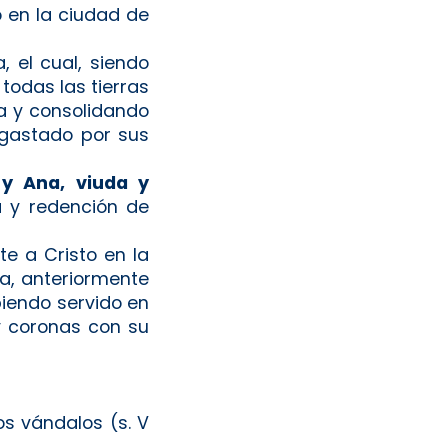
o en la ciudad de
a, el cual, siendo
todas las tierras
a y consolidando
esgastado por sus
y Ana, viuda y
a y redención de
e a Cristo en la
na, anteriormente
biendo servido en
y coronas con su
os vándalos (s. V