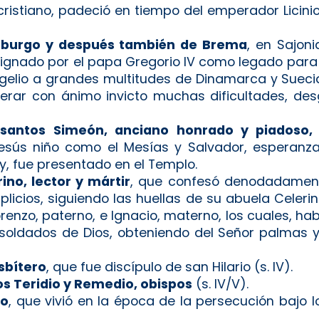
 cristiano, padeció en tiempo del emperador Licini
mburgo y después también de Brema
, en Sajoni
ignado por el papa Gregorio IV como legado para 
ngelio a grandes multitudes de Dinamarca y Sueci
superar con ánimo invicto muchas dificultades, d
s
santos Simeón, anciano honrado y piadoso, 
esús niño como el Mesías y Salvador, esperanz
ey, fue presentado en el Templo.
ino, lector y mártir
, que confesó denodadament
plicios, siguiendo las huellas de su abuela Celeri
orenzo, paterno, e Ignacio, materno, los cuales, ha
 soldados de Dios, obteniendo del Señor palmas 
sbítero
, que fue discípulo de san Hilario (s. IV).
s Teridio y Remedio, obispos
(s. IV/V).
po
, que vivió en la época de la persecución bajo l