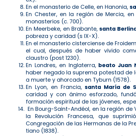
En el monasterio de Celle, en Hanonia,
sa
En Chester, en la región de Mercia, en 
monasterios (c. 700).
En Meerbeke, en Brabante,
santa Berlind
pobreza y caridad (s IX-X).
En el monasterio cisterciense de Froidem
el cual, después de haber vivido como
claustro (post 1230).
En Londres, en Inglaterra,
beato Juan N
haber negado la suprema potestad de la r
a muerte y ahorcado en Tyburn (1578).
En Lyon, en Francia,
santa María de Sa
caridad y con ánimo esforzado, fund
formación espiritual de las jóvenes, esp
En Bourg-Saint-Andéol, en la región de V
la Revolución Francesa, que suprimió
Congregación de las Hermanas de la Pres
tiano (1838).