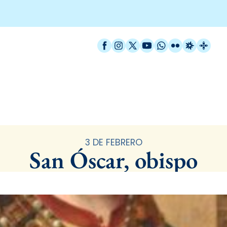
Facebook
Instagram
X / Twitter
YouTube
WhatsApp
Flickr
Radio Est
Catal
Santoral
3 DE FEBRERO
San Óscar, obispo