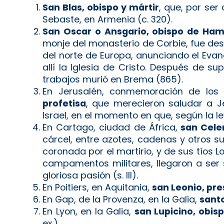
San Blas, obispo y mártir
, que, por ser
Sebaste, en Armenia (c. 320).
San Oscar o Ansgario, obispo de Ha
monje del monasterio de Corbie, fue des
del norte de Europa, anunciando el Eva
allí la Iglesia de Cristo. Después de 
trabajos murió en Brema (865).
En Jerusalén, conmemoración de lo
profetisa
, que merecieron saludar a J
Israel, en el momento en que, según la l
En Cartago, ciudad de África,
san Celer
cárcel, entre azotes, cadenas y otros su
coronada por el martirio, y de sus tíos L
campamentos militares, llegaron a ser
gloriosa pasión (s. III).
En Poitiers, en Aquitania,
san Leonio, pre
En Gap, de la Provenza, en la Galia,
santo
En Lyon, en la Galia,
san Lupicino, obis
ex.).