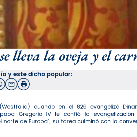
se lleva la oveja y el ca
ía y este dicho popular:
witter
WhatsApp
Email
Imprimir
Westfalia) cuando en el 826 evangelizó Dina
apa Gregorio IV le confió la evangelización
 norte de Europa", su tarea culminó con la conver