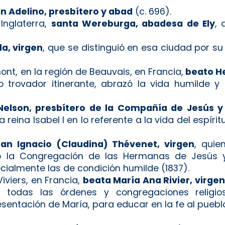
n Adelino, presbítero y abad
(c. 696).
Inglaterra,
santa Wereburga, abadesa de Ely
, 
a, virgen
, que se distinguió en esa ciudad por su 
ont, en la región de Beauvais, en Francia,
beato He
 trovador itinerante, abrazó la vida humilde y
elson, presbítero de la Compañía de Jesús y
eina Isabel I en lo referente a la vida del espíri
n Ignacio (Claudina) Thévenet, virgen
, quie
ó la Congregación de las Hermanas de Jesús y
ecialmente las de condición humilde (1837).
iviers, en Francia,
beata María Ana Rivier, virgen
 todas las órdenes y congregaciones religiosa
entación de María, para educar en la fe al pueblo