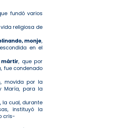
que fundó varios
vida religiosa de
linando, monje
,
 escondida en el
 mártir
, que por
tu, fue condenado
n, movida por la
 María, para la
, la cual, durante
s, instituyó la
 cris-