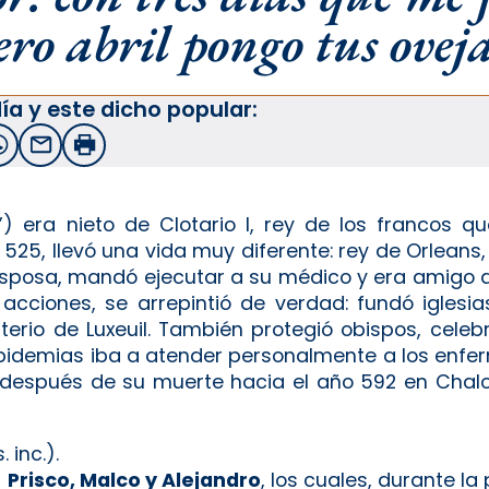
ro abril pongo tus oveja
ía y este dicho popular:
witter
WhatsApp
Email
Imprimir
 era nieto de Clotario I, rey de los francos que
 525, llevó una vida muy diferente: rey de Orleans,
 esposa, mandó ejecutar a su médico y era amigo 
acciones, se arrepintió de verdad: fundó iglesia
io de Luxeuil. También protegió obispos, celebr
epidemias iba a atender personalmente a los enfe
Y después de su muerte hacia el año 592 en Chal
. inc.).
s
Prisco, Malco y Alejandro
, los cuales, durante l