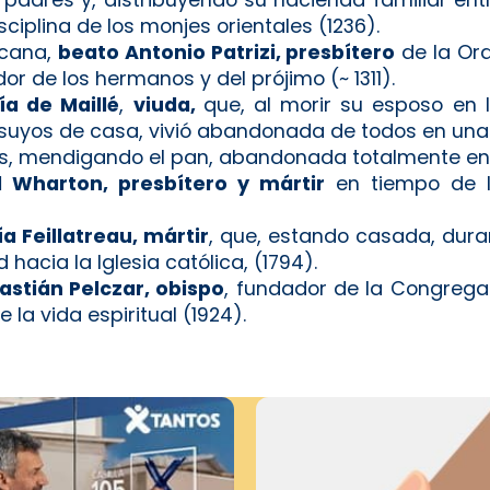
ciplina de los monjes orientales (1236).
scana,
beato Antonio Patrizi, presbítero
de la Or
 de los hermanos y del prójimo (~ 1311).
a de Maillé
,
viuda,
que, al morir su esposo en 
os suyos de casa, vivió abandonada de todos en u
res, mendigando el pan, abandonada totalmente en 
l Wharton, presbítero y mártir
en tiempo de la
 Feillatreau, mártir
, que, estando casada, dura
hacia la Iglesia católica, (1794).
astián Pelczar, obispo
, fundador de la Congrega
la vida espiritual (1924).