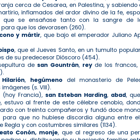
ranja cerca de Cesarea, en Palestina, y sabiendo
martirio, inflamados del ardor divino de la fe, e
n que se ensañase tanto con la sangre de lo
s para que los devorasen (260).
cono y mártir
, que bajo el emperador Juliano Ap
bispo
, que el Jueves Santo, en un tumulto popula
es de su predecesor Dióscoro (454).
 sepultura de
san Gountrán
,
rey
de los francos,
).
Hilarión
,
hegúmeno
del monasterio de Pelec
imágenes (s. VIII).
a (hoy Francia),
san Esteban Harding
,
abad
, qu
estuvo al frente de este célebre cenobio, donde
nardo con treinta compañeros y fundó doce monas
 para que no hubiese discordia alguna entre ell
Regla y con costumbres similares (1134).
eato Conón, monje
, que al regreso de una per
padres y, distribuyendo su hacienda familiar entr