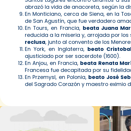
abrazó la vida de anacoreta, según la dis
En Monticiano, cerca de Siena, en la To
de San Agustín, que fue verdadero amador
En Tours, en Francia,
beata Juana Marí
reducida a la miseria y, arrojada por l
reclusa
, junto al convento de los Meno
En York, en Inglaterra,
beato Cristoba
ajusticiado por ser sacerdote (1600).
En Anjou, en Francia,
beata Renata María
Francesa fue decapitada por su fidelidad 
En Przemysl, en Polonia,
beato José Seb
del Sagrado Corazón y maestro eximio de 