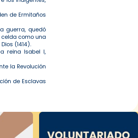
den de Ermitaños
la guerra, quedó
na celda como una
Dios (1414).
 reina Isabel I,
nte la Revolución
ción de Esclavas