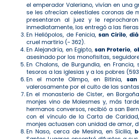
el emperador Valeriano, vivían en una g
se les ofrecían celestiales coronas de 
presentaron al juez y le reprocharo
inmediatamente, los entregó a las fiera
En Heliópolos, de Fenicia,
san Cirilo
,
diá
cruel martirio (~ 362).
En Alejandría, en Egipto,
san Proterio
,
o
asesinado por los monofisitas, seguidor
En Chalons, de Burgundia, en Francia,
tesoros a las iglesias y a los pobres (593
En el monte Olimpo, en Bitinia,
san 
valerosamente por el culto de las santas 
En el monasterio de Cister, en Borgoñ
monjes vino de Molesmes y, más tarde, 
hermanos conversos, recibió a san Ber
con el vínculo de la Carta de Caridad,
monjes actuasen con unidad de amor, de 
En Naso, cerca de Mesina, en Sicilia,
b
Santos Lugares encontró difuntos a sus 