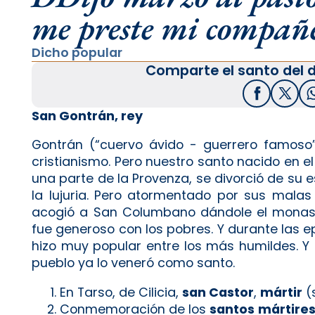
me preste mi compañe
Dicho popular
Comparte el santo del d
Facebook
X / T
San Gontrán, rey
Gontrán (“cuervo ávido - guerrero famoso”)
cristianismo. Pero nuestro santo nacido en el
una parte de la Provenza, se divorció de su
la lujuria. Pero atormentado por sus malas 
acogió a San Columbano dándole el monaster
fue generoso con los pobres. Y durante las 
hizo muy popular entre los más humildes. 
pueblo ya lo veneró como santo.
En Tarso, de Cilicia,
san Castor
,
mártir
(s
Conmemoración de los
santos
mártire