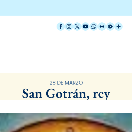
Facebook
Instagram
X / Twitter
YouTube
WhatsApp
Flickr
Radio Est
Catal
Santoral
28 DE MARZO
San Gotrán, rey