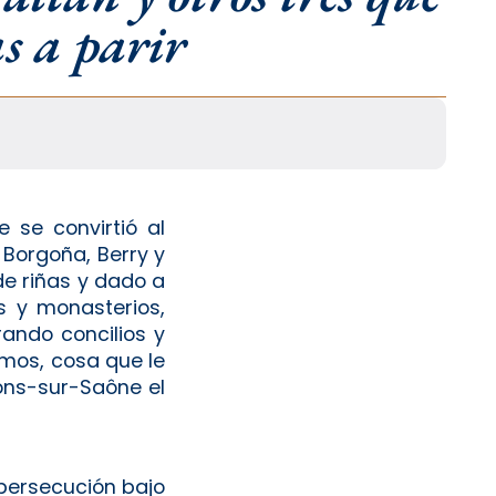
s a parir
 se convirtió al
 Borgoña, Berry y
de riñas y dado a
s y monasterios,
ando concilios y
rmos, cosa que le
ons-sur-Saône el
a persecución bajo