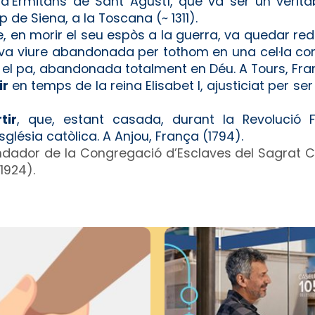
 d’Ermitans de Sant Agustí, que va ser un verit
 de Siena, a la Toscana (~ 1311).
, en morir el seu espòs a la guerra, va quedar red
 va viure abandonada per tothom en una cel·la co
 el pa, abandonada totalment en Déu. A Tours, Fran
ir
en temps de la reina Elisabet I, ajusticiat per ser
tir
, que, estant casada, durant la Revolució 
sglésia catòlica. A Anjou, França (1794).
undador
de la Congregació d’Esclaves del Sagrat C
(1924).