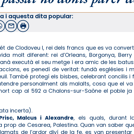
a i aquesta dita popular:
witter
WhatsApp
Email
Imprimir
 de Clodoveu I, rei dels francs que es va convertir
vida molt diferent: rei d’Orleans, Borgonya, Berry
manà executà el seu metge i era amic de les batus
ccions, es penedí de veritat: fundà esglésies i mo
il. També protegí els bisbes, celebrant concilis 
atendre personalment als malalts, cosa que el va
 mort cap al 592 a Chalons-sur-Saône el poble ja
data incerta).
risc, Malcus i Alexandre
, els quals, durant 
a prop de Cesarea, Palestina. Quan van saber que 
nflamats de l’ardor diví de la fe, es van present