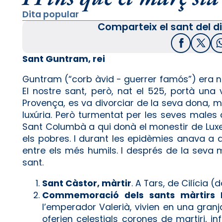
Dita popular
Comparteix el sant del di
Facebook
X / T
Sant Guntram, rei
Guntram (“corb àvid - guerrer famós”) era nét
El nostre sant, però, nat el 525, portà una 
Provença, es va divorciar de la seva dona, 
luxúria. Però turmentat per les seves males a
Sant Columbà a qui donà el monestir de Luxeu
els pobres. I durant les epidèmies anava a 
entre els més humils. I després de la seva
sant.
Sant Càstor, màrtir
. A Tars, de Cilícia (
Commemoració dels sants màrtirs P
l’emperador Valerià, vivien en una granj
oferien celestials corones de martiri, i