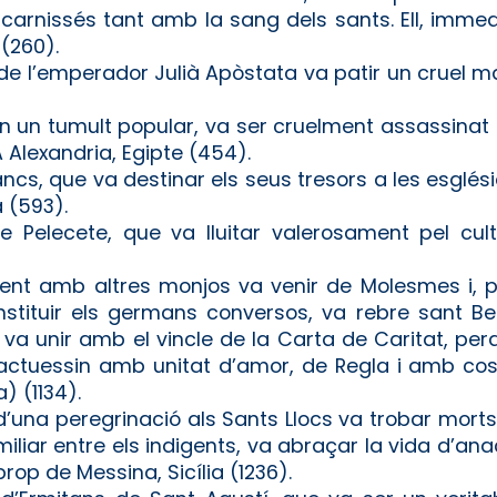
’acarnissés tant amb la sang dels sants. Ell, imme
 (260).
e l’emperador Julià Apòstata va patir un cruel mart
 en un tumult popular, va ser cruelment assassinat 
 Alexandria, Egipte (454).
ncs, que va destinar els seus tresors a les esglési
 (593).
 Pelecete, que va lluitar valerosament pel cul
ent amb altres monjos va venir de Molesmes i, p
instituir els germans conversos, va rebre sant B
va unir amb el vincle de la Carta de Caritat, pe
i actuessin amb unitat d’amor, de Regla i amb cos
) (1134).
d’una peregrinació als Sants Llocs va trobar morts 
iliar entre els indigents, va abraçar la vida d’ana
prop de Messina, Sicília (1236).