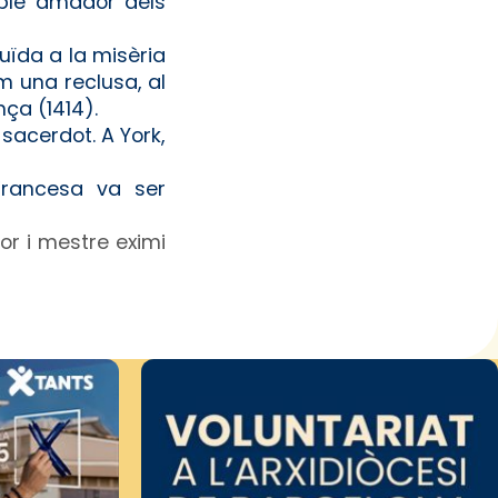
able amador dels
uïda a la misèria
m una reclusa, al
ça (1414).
 sacerdot. A York,
Francesa va ser
or i mestre eximi