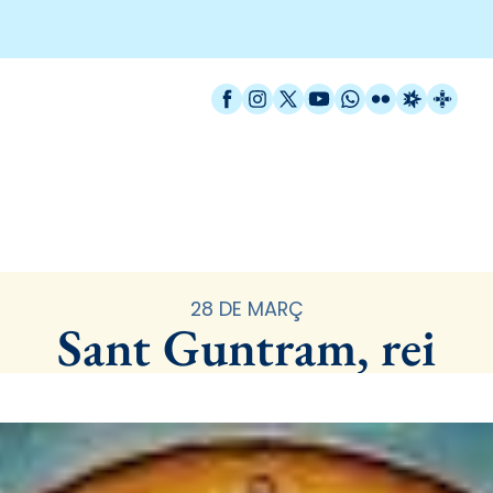
Facebook
Instagram
X / Twitter
YouTube
WhatsApp
Flickr
Radio Est
Catal
Santoral
28 DE MARÇ
Sant Guntram, rei