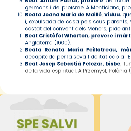
Beat Antoni Patrizi, prevere
de l’orde
germans i del proïsme. A Monticiano, prop
Beata Joana Maria de Maillé
,
vídua.
que
i, expulsada de casa pels seus parents,
costat del convent dels Menors, pidolant
Beat Cristòfol Wharton, prevere i màrt
Anglaterra (1600).
Beata Renata Maria Feillatreau, màr
decapitada per la seva fidelitat cap a l’E
Beat Josep Sebastià Pelczar, bisbe
, f
de la vida espiritual. A Przemysl, Polònia 