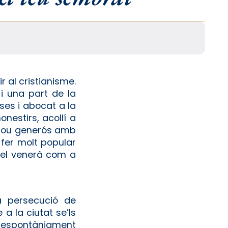
 al cristianisme.
 i una part de la
ses i abocat a la
nestirs, acollí a
i fou generós amb
 fer molt popular
 el venerà com a
la persecució de
a la ciutat se’ls
ar espontàniament