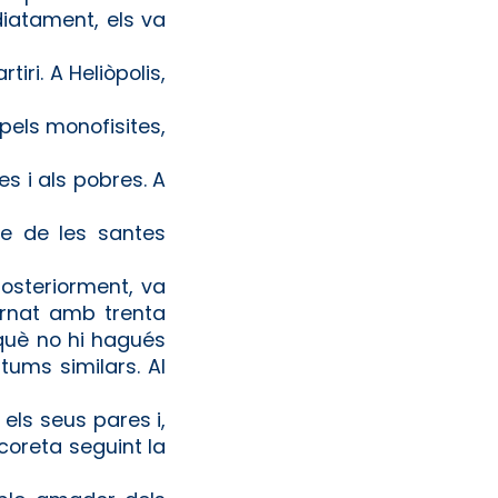
diatament, els va
iri. A Heliòpolis,
pels monofisites,
es i als pobres. A
te de les santes
osteriorment, va
ernat amb trenta
rquè no hi hagués
tums similars. Al
els seus pares i,
coreta seguint la