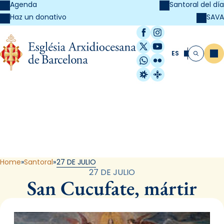
Agenda
Santoral del día
SAVA
Haz un donativo
Facebook
Instagram
X / Twitter
YouTube
ES
Me
Buscar
WhatsApp
Flickr
Radio Estel
Catalunya Cristi
Santoral
Home
Santoral
27 DE JULIO
27 DE JULIO
San Cucufate, mártir