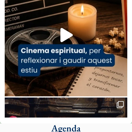
Arquebisbat de Barcelona
is at Catedral
de Barcelona.
1 week ago
Aquest dilluns, 27 de juliol, ha tingut lloc la
missa d’acció de gràcies en agraïment al
comitè organitzador de la visita apostòlica
del Sant Pare Lleó XIV a Barcelona, i als
col·laboradors, a la Catedral de Barcelona.
L’arquebisbe de Barcelona, el cardenal Joan
Josep Omella, ha presidit la missa i l’ha
concelebrat el bisbe auxiliar de Barcelona,
Mons. David Abadías.
📸 Dr. G. Simón
Foto
View on Facebook
·
Share
Agenda
Arquebisbat de Barcelona