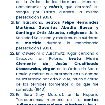
de la Orden de los Hermanos Menores
Conventuales
y mártir
, que derramó su
sangre por Cristo durante la misma
persecución (1936).
En Barcelona,
beatos Felipe Hernández
Martínez, Zacarías Abadía Buesa y
Santiago Ortiz Alzueta, religiosos
de la
Sociedad Salesiana y mártires, que sufrieron
el
martirio
durante la mencionada
persecución (1936).
En Oswiecim o Auschwitz, lugar cercano a
Cracovia, en Polonia,
beata María
Clemente de Jesús Crucificado
Staszewska, virgen
de la Orden de Santa
Úrsula y mártir, que internada en un campo
de exterminio por odio a la fe, murió a causa
de los terribles tormentos a los que fue
sometida (1943).
En Iluro (hoy Mataró), en la Hispania
Tarraconense, memoria de las
santas
Juliana y Semproniana, mártires
(s. inc.).