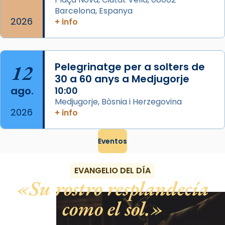
Barcelona, Espanya
2026
+ info
12
Pelegrinatge per a solters de
30 a 60 anys a Medjugorje
ago.
10:00
Medjugorje, Bòsnia i Herzegovina
2026
+ info
Eventos
EVANGELIO DEL DÍA
Su rostro resplandecía
como el sol.