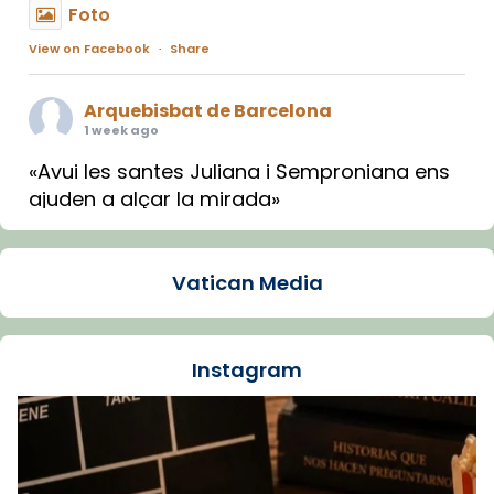
Foto
View on Facebook
·
Share
Arquebisbat de Barcelona
1 week ago
«Avui les santes Juliana i Semproniana ens
ajuden a alçar la mirada»
Mons. Sergi Gordo, bisbe de Tortosa, ha
presidit aquest 27 de juliol la missa de Les
Vatican Media
Santes de Mataró.
🔗
tinyurl.com/cvu5jmbk
📸 J. Merino
Instagram
Foto
View on Facebook
·
Share