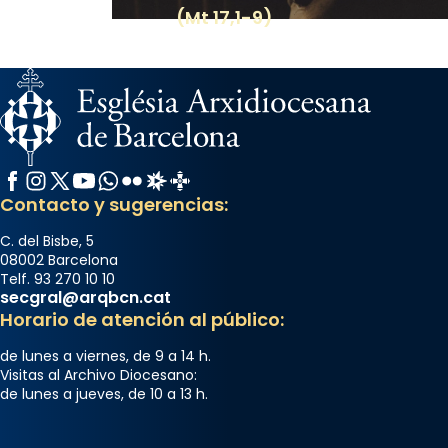
(Mt 17,1-9)
Facebook
Instagram
X / Twitter
YouTube
WhatsApp
Flickr
Radio Estel
Catalunya Cristiana
Contacto y sugerencias:
C. del Bisbe, 5
08002 Barcelona
Telf. 93 270 10 10
secgral@arqbcn.cat
Horario de atención al público:
de lunes a viernes, de 9 a 14 h.
Visitas al Archivo Diocesano:
de lunes a jueves, de 10 a 13 h.