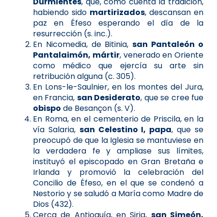
Durmientes
, que, como cuenta la tradición,
habiendo sido
martirizados
, descansan en
paz en Éfeso esperando el día de la
resurrección (s. inc.).
En Nicomedia, de Bitinia,
san Pantaleón o
Pantalaimón, mártir
, venerado en Oriente
como médico que ejercía su arte sin
retribución alguna (c. 305).
En Lons-le-Saulnier, en los montes del Jura,
en Francia,
san Desiderato
, que se cree fue
obispo
de Besançon (s. V).
En Roma, en el cementerio de Priscila, en la
vía Salaria,
san Celestino I, papa
, que se
preocupó de que la Iglesia se mantuviese en
la verdadera fe y ampliase sus límites,
instituyó el episcopado en Gran Bretaña e
Irlanda y promovió la celebración del
Concilio de Éfeso, en el que se condenó a
Nestorio y se saludó a María como Madre de
Dios (432).
Cerca de Antioquía, en Siria,
san Simeón,