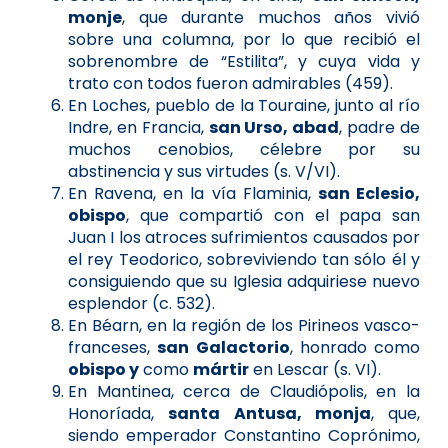
monje
, que durante muchos años vivió
sobre una columna, por lo que recibió el
sobrenombre de “Estilita”, y cuya vida y
trato con todos fueron admirables (459).
En Loches, pueblo de la Touraine, junto al río
Indre, en Francia,
san Urso, abad
, padre de
muchos cenobios, célebre por su
abstinencia y sus virtudes (s. V/VI).
En Ravena, en la vía Flaminia,
san Eclesio,
obispo
, que compartió con el papa san
Juan I los atroces sufrimientos causados por
el rey Teodorico, sobreviviendo tan sólo él y
consiguiendo que su Iglesia adquiriese nuevo
esplendor (c. 532).
En Béarn, en la región de los Pirineos vasco-
franceses,
san Galactorio
, honrado como
obispo y
como
mártir
en Lescar (s. VI).
En Mantinea, cerca de Claudiópolis, en la
Honoríada,
santa Antusa, monja
, que,
siendo emperador Constantino Coprónimo,