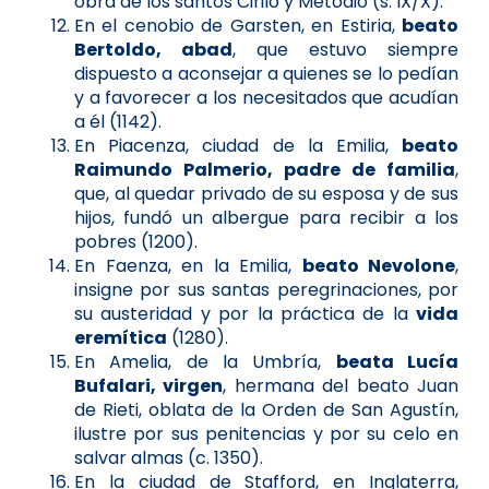
obra de los santos Cirilo y Metodio (s. IX/X).
En el cenobio de Garsten, en Estiria,
beato
Bertoldo, abad
, que estuvo siempre
dispuesto a aconsejar a quienes se lo pedían
y a favorecer a los necesitados que acudían
a él (1142).
En Piacenza, ciudad de la Emilia,
beato
Raimundo Palmerio, padre de familia
,
que, al quedar privado de su esposa y de sus
hijos, fundó un albergue para recibir a los
pobres (1200).
En Faenza, en la Emilia,
beato Nevolone
,
insigne por sus santas peregrinaciones, por
su austeridad y por la práctica de la
vida
eremítica
(1280).
En Amelia, de la Umbría,
beata Lucía
Bufalari, virgen
, hermana del beato Juan
de Rieti, oblata de la Orden de San Agustín,
ilustre por sus penitencias y por su celo en
salvar almas (c. 1350).
En la ciudad de Stafford, en Inglaterra,