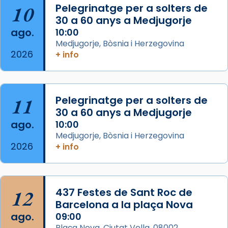
10
Pelegrinatge per a solters de
Jaume, fill de Zebedeu, és juntament amb el
30 a 60 anys a Medjugorje
seu germà Joan i Pere un dels que
ago.
10:00
acompanyava més de prop Jesús.
Medjugorje, Bòsnia i Herzegovina
2026
+ info
Segons el llibre dels Fets (12,2) fou el primer
apòstol màrtir, decapitat a Jerusalem per
Herodes Agripa (vers l'any 44).
11
Pelegrinatge per a solters de
Patró de Galícia, després de les invasions
30 a 60 anys a Medjugorje
musulmanes fou venerat com a patró dels
ago.
10:00
Regnes castellans i més tard de tota
Medjugorje, Bòsnia i Herzegovina
Espanya.
2026
+ info
El seu sepulcre a Compostela fou un g
...
Ver más
Foto
12
437 Festes de Sant Roc de
Barcelona a la plaça Nova
View on Facebook
·
Share
ago.
09:00
Plaça Nova, Ciutat Vella, 08002