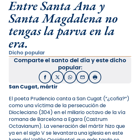
Entre Santa Ana y
Santa Magdalena no
tengas la parva en la
era.
Dicho popular
Comparte el santo del día y este dicho
popular:
Facebook
X / Twitter
WhatsApp
Email
Imprimir
San Cugat, mártir
El poeta Prudencio canta a San Cugat (“¿cofia?”)
como una víctima de la persecución de
Diocleciano (304) en el miliario octavo de la vía
romana de Barcelona a Egara (Castrum
Octavianum). La veneración del mártir hizo que
ya en el siglo V se levantara una iglesia en este
lugar del Vallès Occidental, que más tarde se