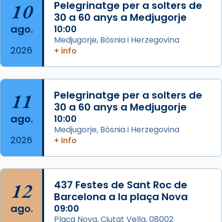
10
Pelegrinatge per a solters de
L’arquebisbe de Barcelona, el cardenal Joan
30 a 60 anys a Medjugorje
Josep Omella, ha presidit la missa i l’ha
ago.
10:00
concelebrat el bisbe auxiliar de Barcelona,
Medjugorje, Bòsnia i Herzegovina
Mons. David Abadías.
2026
+ info
📸 Dr. G. Simón
Foto
11
Pelegrinatge per a solters de
View on Facebook
·
Share
30 a 60 anys a Medjugorje
ago.
10:00
Arquebisbat de Barcelona
Medjugorje, Bòsnia i Herzegovina
2 weeks ago
2026
+ info
Memòria de les santes Juliana i
Semproniana, verges i màrtirs.
Acompanyant la història de sant Cugat, a
12
437 Festes de Sant Roc de
partir de l’Edat Mitjana sorgeix la tradició
Barcelona a la plaça Nova
que les santes Juliana (“relatiu a Júlia”) i
ago.
09:00
Semproniana (“relatiu a Semprònia =
Plaça Nova, Ciutat Vella, 08002