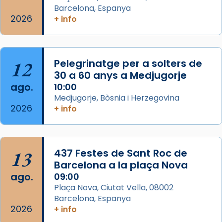
eterna”) són deixebles seves. I l’any 1667, el
Barcelona, Espanya
2026
frare Joan Gaspar Roig, afirma en una obra
+ info
que les santes són filles de l’antiga Iluro.
Mataró en reivindicarà les relíq
...
Ver más
12
Pelegrinatge per a solters de
Foto
30 a 60 anys a Medjugorje
ago.
10:00
View on Facebook
·
Share
Medjugorje, Bòsnia i Herzegovina
2026
+ info
13
437 Festes de Sant Roc de
Barcelona a la plaça Nova
ago.
09:00
Plaça Nova, Ciutat Vella, 08002
Barcelona, Espanya
2026
+ info