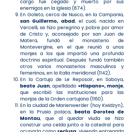
cargo fue cegado y muerto por sus
enemigos en la Iglesia (874).
En Goleto, cerca de Nusco, en la Campania,
san Guillermo, abad
, el cual, nacido en
Vercelli, se hizo peregrino y pobre por amor
de Cristo y, aconsejado por san Juan de
Matera, fundó el monasterio de
Montevergine, en el que reunió a unos
monjes a los que impartió una profunda
doctrina espiritual. Después fundó también
otros varios monasterios masculinos y
femeninos, en la Italia meridional (1142).
En la Cartuja de Le Reposoir, en Saboya,
beato Juan
, apellidado
«Hispano», monje
,
que escribió las Instituciones para las
monjas de la Orden cartujana (1160).
En la ciudad de Marienwerder (hoy Kwidzyn),
en la Prusia polaca,
beata Dorotea de
Montau
, que al quedar viuda se hizo
construir una celda junto a la catedral para
ocuparla como
reclusa
, viviendo entregada