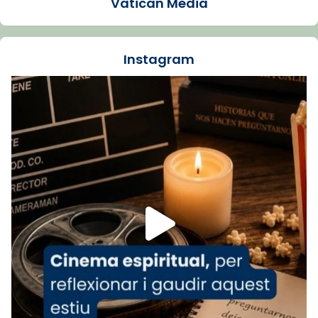
Vatican Media
La Carmina va patir depressió. Fa gairebé
dos mesos, a l'Estadi Lluís Companys, la
jove va fer arribar el seu testimoni al papa
Instagram
Lleó XIV.
Recupera l'entrevista comp
Vatican
tican News 👇
News
www.vaticannews.va/es/iglesia/news/2026-
07/carmina-historia-depresion-papa-viaje-
espana-testimoni...
Foto
View on Facebook
·
Share
Arquebisbat de Barcelona
2 weeks ago
«Avui les santes Juliana i Semproniana ens
ajuden a alçar la mirada»