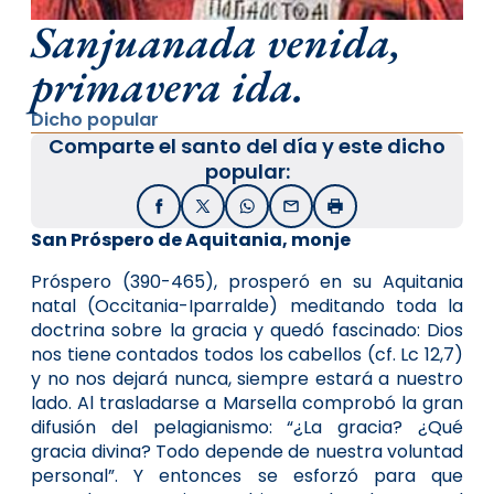
Sanjuanada venida,
primavera ida.
Dicho popular
Comparte el santo del día y este dicho
popular:
Facebook
X / Twitter
WhatsApp
Email
Imprimir
San Próspero de Aquitania, monje
Próspero (390-465), prosperó en su Aquitania
natal (Occitania-Iparralde) meditando toda la
doctrina sobre la gracia y quedó fascinado: Dios
nos tiene contados todos los cabellos (cf. Lc 12,7)
y no nos dejará nunca, siempre estará a nuestro
lado. Al trasladarse a Marsella comprobó la gran
difusión del pelagianismo: “¿La gracia? ¿Qué
gracia divina? Todo depende de nuestra voluntad
personal”. Y entonces se esforzó para que