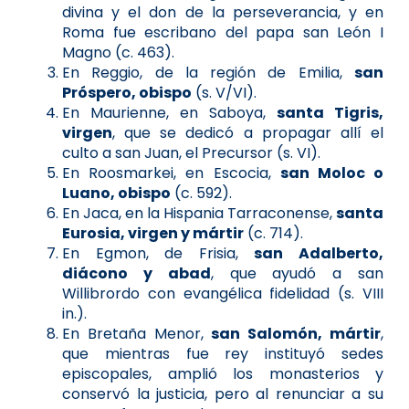
divina y el don de la perseverancia, y en
Roma fue escribano del papa san León I
Magno (c. 463).
En Reggio, de la región de Emilia,
san
Próspero, obispo
(s. V/VI).
En Maurienne, en Saboya,
santa Tigris,
virgen
, que se dedicó a propagar allí el
culto a san Juan, el Precursor (s. VI).
En Roosmarkei, en Escocia,
san Moloc o
Luano, obispo
(c. 592).
En Jaca, en la Hispania Tarraconense,
santa
Eurosia, virgen y mártir
(c. 714).
En Egmon, de Frisia,
san Adalberto,
diácono y abad
, que ayudó a san
Willibrordo con evangélica fidelidad (s. VIII
in.).
En Bretaña Menor,
san Salomón, mártir
,
que mientras fue rey instituyó sedes
episcopales, amplió los monasterios y
conservó la justicia, pero al renunciar a su