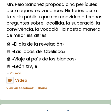
Mn. Peio Sánchez proposa cinc pel·lícules
per a aquestes vacances. Històries per a
tots els públics que ens conviden a fer-nos
preguntes sobre l'acollida, la superació, la
convivència, la vocació i la nostra manera
de mirar els altres.
🍿 «El día de la revelación»
🍿 «Las locas del Obelisco»
🍿 «Viaje al país de los blancos»
🍿 «León XIV, e
...
Ver más
Vídeo
View on Facebook
·
Share
Arquebisbat de Barcelona
1 week ago