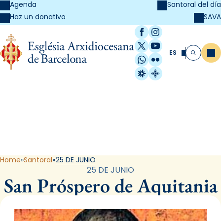
Agenda
Santoral del día
SAVA
Haz un donativo
Facebook
Instagram
X / Twitter
YouTube
ES
Me
Buscar
WhatsApp
Flickr
Radio Estel
Catalunya Cristi
Santoral
Home
Santoral
25 DE JUNIO
25 DE JUNIO
San Próspero de Aquitania