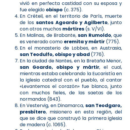
vivió en perfecta castidad con su esposa y
fue elegido
obispo
(c. 375).
En Créteil, en el territorio de París, muerte
de los
santos Agoardo y Agilberto
, junto
con otros muchos
mártires
(s. V/VI).
En Malinas, de Brabante,
san Rumoldo
, que
es venerado como
eremita y mártir
(775).
En el monasterio de Lobbes, en Austrasia,
san Teodulfo, obispo y abad
(776).
En la ciudad de Nantes, en la Bretaña Menor,
san Goardo, obispo y mártir
, el cual,
mientras estaba celebrando la Eucaristía en
la iglesia catedral con el pueblo, al cantar
«Levantemos el corazón» fue blanco, junto
con muchos fieles, de las saetas de los
normandos (843).
En Vestervig, en Dinamarca,
san Teodgaro,
presbítero
, misionero en esta región, del
que se dice que construyó la primera iglesia
de madera (c. 1065).