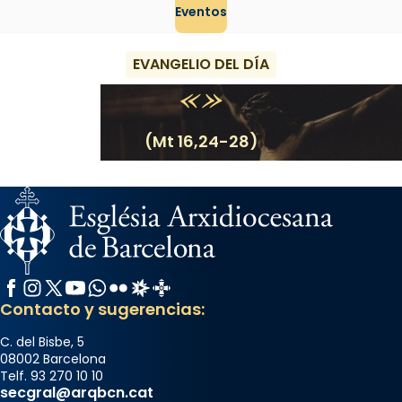
Eventos
EVANGELIO DEL DÍA
(Mt 16,24-28)
Facebook
Instagram
X / Twitter
YouTube
WhatsApp
Flickr
Radio Estel
Catalunya Cristiana
Contacto y sugerencias:
C. del Bisbe, 5
08002 Barcelona
Telf. 93 270 10 10
secgral@arqbcn.cat