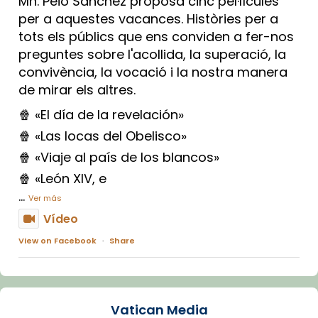
Mn. Peio Sánchez proposa cinc pel·lícules
per a aquestes vacances. Històries per a
tots els públics que ens conviden a fer-nos
preguntes sobre l'acollida, la superació, la
convivència, la vocació i la nostra manera
de mirar els altres.
🍿 «El día de la revelación»
🍿 «Las locas del Obelisco»
🍿 «Viaje al país de los blancos»
🍿 «León XIV, e
...
Ver más
Vídeo
View on Facebook
·
Share
Arquebisbat de Barcelona
1 week ago
Vatican Media