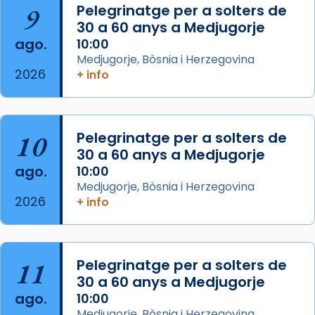
L’arquebisbe de Barcelona, el cardenal Joan
9
Pelegrinatge per a solters de
Josep Omella, ha presidit la missa i l’ha
30 a 60 anys a Medjugorje
concelebrat el bisbe auxiliar de Barcelona,
ago.
10:00
Mons. David Abadías.
Medjugorje, Bòsnia i Herzegovina
2026
+ info
📸 Dr. G. Simón
Foto
View on Facebook
·
Share
10
Pelegrinatge per a solters de
30 a 60 anys a Medjugorje
Arquebisbat de Barcelona
ago.
10:00
2 weeks ago
Medjugorje, Bòsnia i Herzegovina
2026
Memòria de les santes Juliana i
+ info
Semproniana, verges i màrtirs.
Acompanyant la història de sant Cugat, a
partir de l’Edat Mitjana sorgeix la tradició
11
Pelegrinatge per a solters de
que les santes Juliana (“relatiu a Júlia”) i
30 a 60 anys a Medjugorje
Semproniana (“relatiu a Semprònia =
ago.
10:00
eterna”) són deixebles seves. I l’any 1667, el
Medjugorje, Bòsnia i Herzegovina