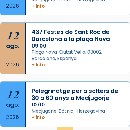
2026
+ info
frare Joan Gaspar Roig, afirma en una obra
que les santes són filles de l’antiga Iluro.
Mataró en reivindicarà les relíq
...
Ver más
12
437 Festes de Sant Roc de
Foto
Barcelona a la plaça Nova
ago.
09:00
View on Facebook
·
Share
Plaça Nova, Ciutat Vella, 08002
Barcelona, Espanya
2026
+ info
12
Pelegrinatge per a solters de
30 a 60 anys a Medjugorje
ago.
10:00
Medjugorje, Bòsnia i Herzegovina
2026
+ info