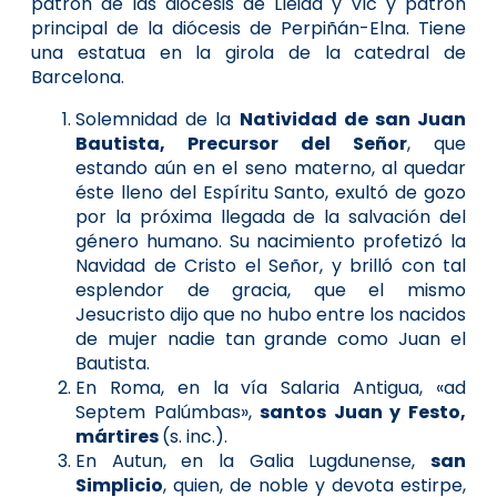
patrón de las diócesis de Lleida y Vic y patrón
principal de la diócesis de Perpiñán-Elna. Tiene
una estatua en la girola de la catedral de
Barcelona.
Solemnidad de la
Natividad de san Juan
Bautista, Precursor del Señor
, que
estando aún en el seno materno, al quedar
éste lleno del Espíritu Santo, exultó de gozo
por la próxima llegada de la salvación del
género humano. Su nacimiento profetizó la
Navidad de Cristo el Señor, y brilló con tal
esplendor de gracia, que el mismo
Jesucristo dijo que no hubo entre los nacidos
de mujer nadie tan grande como Juan el
Bautista.
En Roma, en la vía Salaria Antigua, «ad
Septem Palúmbas»,
santos Juan y Festo,
mártires
(s. inc.).
En Autun, en la Galia Lugdunense,
san
Simplicio
, quien, de noble y devota estirpe,