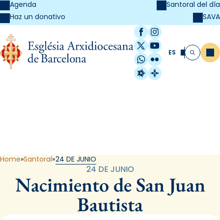
Agenda
Santoral del día
SAVA
Haz un donativo
Facebook
Instagram
X / Twitter
YouTube
ES
Me
Buscar
WhatsApp
Flickr
Radio Estel
Catalunya Cristi
Santoral
Home
Santoral
24 DE JUNIO
24 DE JUNIO
Nacimiento de San Juan
Bautista