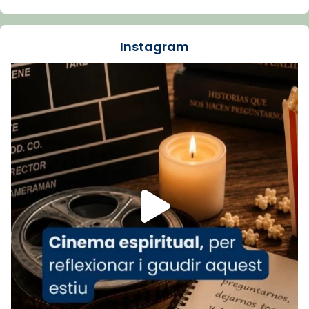
La Carmina va patir depressió. Fa gairebé
dos mesos, a l'Estadi Lluís Companys, la
jove va fer arribar el seu testimoni al papa
Instagram
Lleó XIV.
Recupera l'entrevista comp
Vatican
tican News 👇
News
www.vaticannews.va/es/iglesia/news/2026-
07/carmina-historia-depresion-papa-viaje-
espana-testimoni...
Foto
View on Facebook
·
Share
Arquebisbat de Barcelona
1 week ago
«Avui les santes Juliana i Semproniana ens
ajuden a alçar la mirada»