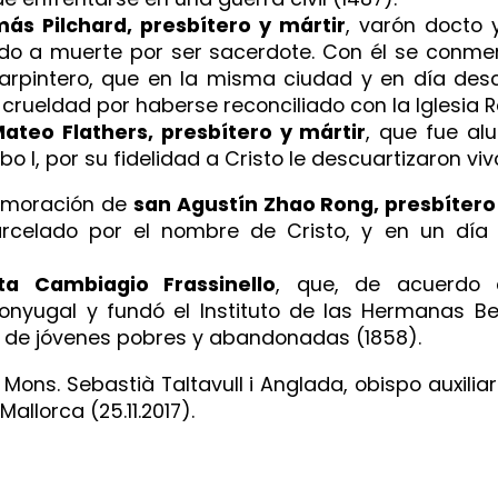
ás Pilchard, presbítero y mártir
, varón docto
nado a muerte por ser sacerdote. Con él se conm
 carpintero, que en la misma ciudad y en día des
rueldad por haberse reconciliado con la Iglesia R
ateo Flathers, presbítero y mártir
, que fue al
o I, por su fidelidad a Cristo le descuartizaron viv
memoración de
san Agustín Zhao Rong, presbítero
arcelado por el nombre de Cristo, y en un día
ta Cambiagio Frassinello
, que, de acuerdo 
nyugal y fundó el Instituto de las Hermanas Be
na de jóvenes pobres y abandonadas (1858).
Mons. Sebastià Taltavull i Anglada, obispo auxilia
llorca (25.11.2017).