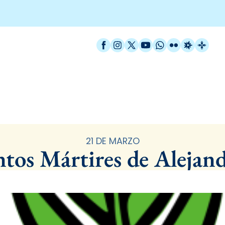
Facebook
Instagram
X / Twitter
YouTube
WhatsApp
Flickr
Radio Est
Catal
Santoral
21 DE MARZO
ntos Mártires de Alejand