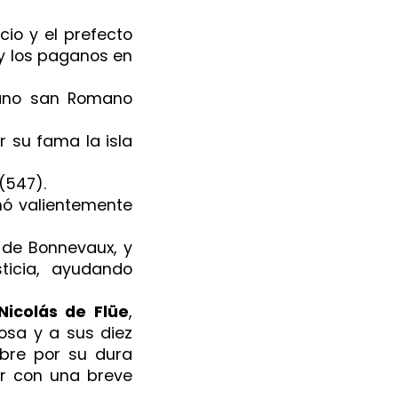
io y el prefecto
s y los paganos en
ano san Romano
r su fama la isla
(547).
hó valientemente
 de Bonnevaux, y
ticia, ayudando
Nicolás de Flüe
,
posa y a sus diez
ebre por su dura
ar con una breve