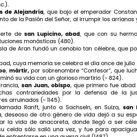
c.).
s de Alejandría
, que bajo el emperador Constanc
anto de la Pasión del Señor, al irrumpir los arriano
uerte de
san Lupicino, abad
, que con su herm
ituciones monásticas (480).
isla de Aran fundó un cenobio tan célebre, que po
bad, cuya memoria se celebra el día once de julio 
bo
,
mártir,
por sobrenombre “Confesor”, que luc
minó su vida con un glorioso martirio (~ 824).
Francia,
san Juan, obispo
, que primero fue abad
has contrariedades por la defensa de la jus
s arruinados (~ 1145).
lamada Ranft, junto a Sachseln, en Suiza,
san 
ina, deseoso de otro género de vida dejó a su es
zar la vida de anacoreta, donde llegó a ser cél
su celda sólo salió una vez, y fue para apacigu
 enfrentarse en una guerra civil (1487).