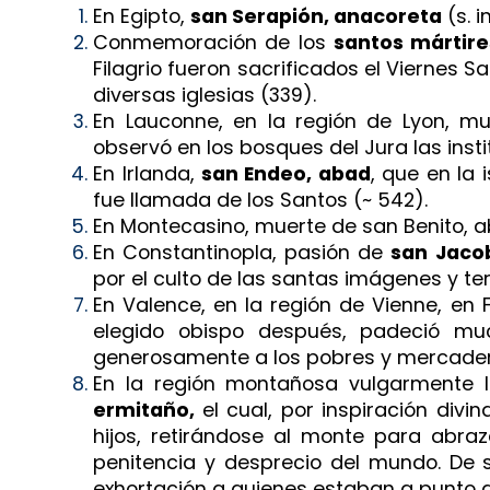
En Egipto,
san Serapión, anacoreta
(s. in
Conmemoración de los
santos mártire
Filagrio fueron sacrificados el Viernes S
diversas iglesias (339).
En Lauconne, en la región de Lyon, m
observó en los bosques del Jura las inst
En Irlanda,
san Endeo, abad
, que en la 
fue llamada de los Santos (~ 542).
En Montecasino, muerte de san Benito, a
En Constantinopla, pasión de
san Jaco
por el culto de las santas imágenes y ter
En Valence, en la región de Vienne, en 
elegido obispo después, padeció muc
generosamente a los pobres y mercadere
En la región montañosa vulgarmente l
ermitaño,
el cual, por inspiración div
hijos, retirándose al monte para abra
penitencia y desprecio del mundo. De 
exhortación a quienes estaban a punto de