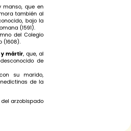
 y manso, que en
emora también al
conocido, bajo la
omana (1591).
umno del Colegio
o (1608).
 y mártir
, que, al
 desconocido de
con su marido,
nedictinas de la
r del arzobispado