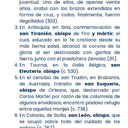
juventud. Uno de ellos, de apenas veinte
años, oraba con los brazos extendidos en
forma de cruz, y todos, finalmente, fueron
degollados (303).
En Antioquía, en Siria, conmemoración de
san Tiranión
,
obispo
de Tiro
y mártir
, el
cual, educado en la fe cristiana desde su
más tierna edad, alcanzó la corona de la
gloria al ser destrozado con garfios de
hierro, junto con el presbítero Zenobio (311).
En Tournai, en la Galia Bélgica,
san
Eleuterio
,
obispo
(c. 530).
En el cenobio de san Trudón, en Brabante,
de Austrasia, tránsito de
san Euquerio,
obispo
de Orleans, que, desterrado por
Carlos Martel por razón de las calumnias de
algunos envidiosos, encontró piadoso refugio
entre aquellos monjes (c. 738).
En Catania, de Sicilia,
san León, obispo
, que
se ocupó sobre todo del cuidado de los
pobres (c. 787).