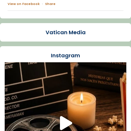
View on Facebook
·
Share
Arquebisbat de Barcelona
1 week ago
Vatican Media
La Carmina va patir depressió. Fa gairebé
dos mesos, a l'Estadi Lluís Companys, la
jove va fer arribar el seu testimoni al papa
Instagram
Lleó XIV.
Recupera l'entrevista comp
Vatican
tican News 👇
News
www.vaticannews.va/es/iglesia/news/2026-
07/carmina-historia-depresion-papa-viaje-
espana-testimoni...
Foto
View on Facebook
·
Share