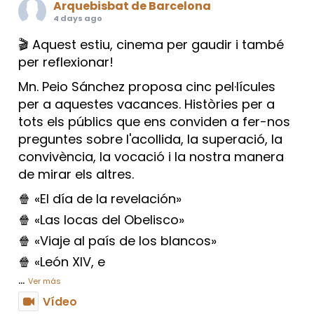
Arquebisbat de Barcelona
4 days ago
🎬 Aquest estiu, cinema per gaudir i també
per reflexionar!
Mn. Peio Sánchez proposa cinc pel·lícules
per a aquestes vacances. Històries per a
tots els públics que ens conviden a fer-nos
preguntes sobre l'acollida, la superació, la
convivència, la vocació i la nostra manera
de mirar els altres.
🍿 «El día de la revelación»
🍿 «Las locas del Obelisco»
🍿 «Viaje al país de los blancos»
🍿 «León XIV, e
...
Ver más
Vídeo