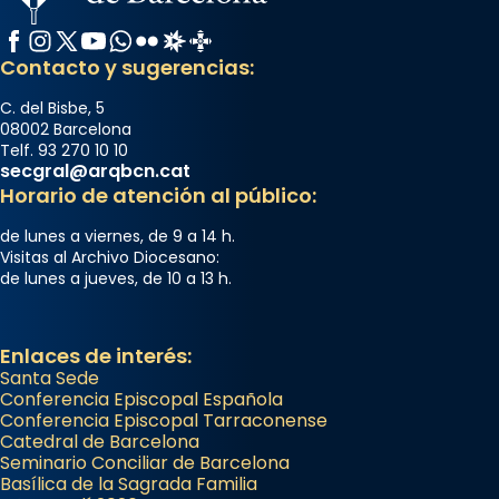
Facebook
Instagram
X / Twitter
YouTube
WhatsApp
Flickr
Radio Estel
Catalunya Cristiana
Contacto y sugerencias:
C. del Bisbe, 5
08002 Barcelona
Telf. 93 270 10 10
secgral@arqbcn.cat
Horario de atención al público:
de lunes a viernes, de 9 a 14 h.
Visitas al Archivo Diocesano:
de lunes a jueves, de 10 a 13 h.
Enlaces de interés:
Santa Sede
Conferencia Episcopal Española
Conferencia Episcopal Tarraconense
Catedral de Barcelona
Seminario Conciliar de Barcelona
Basílica de la Sagrada Familia