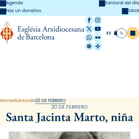
Agenda
Santoral del día
SAVA
Haz un donativo
Facebook
Instagram
X / Twitter
YouTube
ES
Me
Buscar
WhatsApp
Flickr
Radio Estel
Catalunya Cristi
Santoral
Home
Santoral
20 DE FEBRERO
20 DE FEBRERO
Santa Jacinta Marto, niña