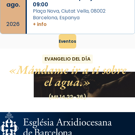
ago.
09:00
Plaça Nova, Ciutat Vella, 08002
Barcelona, Espanya
2026
+ info
Eventos
EVANGELIO DEL DÍA
Mándame ir a ti sobre
el agua.
(Mt 14,22-36)