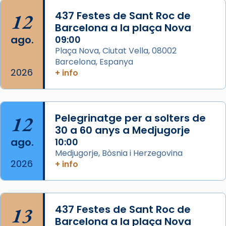
Acompanyant la història de sant Cugat, a
12
437 Festes de Sant Roc de
partir de l’Edat Mitjana sorgeix la tradició
Barcelona a la plaça Nova
que les santes Juliana (“relatiu a Júlia”) i
ago.
09:00
Semproniana (“relatiu a Semprònia =
Plaça Nova, Ciutat Vella, 08002
eterna”) són deixebles seves. I l’any 1667, el
Barcelona, Espanya
2026
frare Joan Gaspar Roig, afirma en una obra
+ info
que les santes són filles de l’antiga Iluro.
Mataró en reivindicarà les relíq
...
Ver más
12
Pelegrinatge per a solters de
Foto
30 a 60 anys a Medjugorje
ago.
10:00
View on Facebook
·
Share
Medjugorje, Bòsnia i Herzegovina
2026
+ info
13
437 Festes de Sant Roc de
Barcelona a la plaça Nova