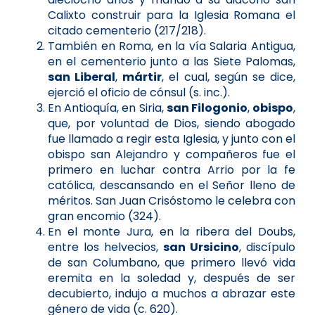
Calixto construir para la Iglesia Romana el
citado cementerio (217/218).
También en Roma, en la vía Salaria Antigua,
en el cementerio junto a las Siete Palomas,
san Liberal
,
mártir
, el cual, según se dice,
ejerció el oficio de cónsul (s. inc.).
En Antioquía, en Siria,
san Filogonio
,
obispo
,
que, por voluntad de Dios, siendo abogado
fue llamado a regir esta Iglesia, y junto con el
obispo san Alejandro y compañeros fue el
primero en luchar contra Arrio por la fe
católica, descansando en el Señor lleno de
méritos. San Juan Crisóstomo le celebra con
gran encomio (324).
En el monte Jura, en la ribera del Doubs,
entre los helvecios,
san Ursicino
, discípulo
de san Columbano, que primero llevó vida
eremita en la soledad y, después de ser
decubierto, indujo a muchos a abrazar este
género de vida (c. 620).