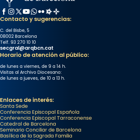
Facebook
Instagram
X / Twitter
YouTube
WhatsApp
Flickr
Radio Estel
Catalunya Cristiana
Contacto y sugerencias:
C. del Bisbe, 5
08002 Barcelona
Telf. 93 270 10 10
secgral@arqbcn.cat
Horario de atención al público:
de lunes a viernes, de 9 a 14 h.
Visitas al Archivo Diocesano:
de lunes a jueves, de 10 a 13 h.
Enlaces de interés:
Santa Sede
Conferencia Episcopal Española
Conferencia Episcopal Tarraconense
Catedral de Barcelona
Seminario Conciliar de Barcelona
Basílica de la Sagrada Familia