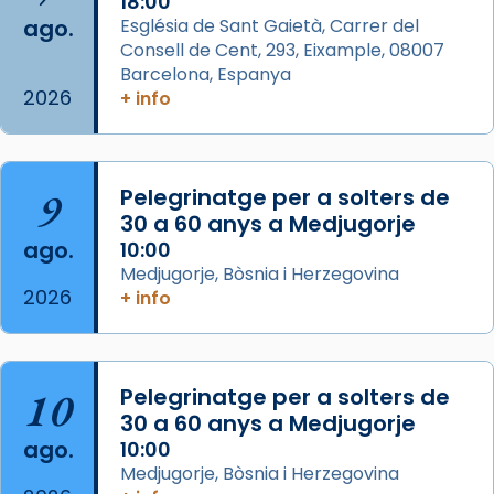
18:00
ago.
Església de Sant Gaietà, Carrer del
Aquest dilluns, 27 de juliol, ha tingut lloc la
Consell de Cent, 293, Eixample, 08007
missa d’acció de gràcies en agraïment al
Barcelona, Espanya
comitè organitzador de la visita apostòlica
2026
+ info
del Sant Pare Lleó XIV a Barcelona, i als
col·laboradors, a la Catedral de Barcelona.
L’arquebisbe de Barcelona, el cardenal Joan
9
Pelegrinatge per a solters de
Josep Omella, ha presidit la missa i l’ha
30 a 60 anys a Medjugorje
concelebrat el bisbe auxiliar de Barcelona,
ago.
10:00
Mons. David Abadías.
Medjugorje, Bòsnia i Herzegovina
2026
+ info
📸 Dr. G. Simón
Foto
View on Facebook
·
Share
10
Pelegrinatge per a solters de
30 a 60 anys a Medjugorje
Arquebisbat de Barcelona
ago.
10:00
2 weeks ago
Medjugorje, Bòsnia i Herzegovina