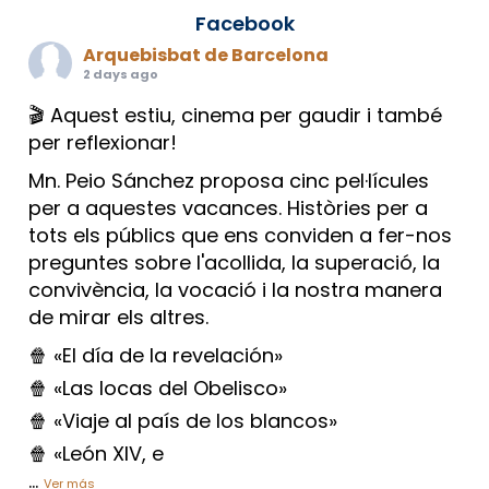
Facebook
Arquebisbat de Barcelona
2 days ago
🎬 Aquest estiu, cinema per gaudir i també
per reflexionar!
Mn. Peio Sánchez proposa cinc pel·lícules
per a aquestes vacances. Històries per a
tots els públics que ens conviden a fer-nos
preguntes sobre l'acollida, la superació, la
convivència, la vocació i la nostra manera
de mirar els altres.
🍿 «El día de la revelación»
🍿 «Las locas del Obelisco»
🍿 «Viaje al país de los blancos»
🍿 «León XIV, e
...
Ver más