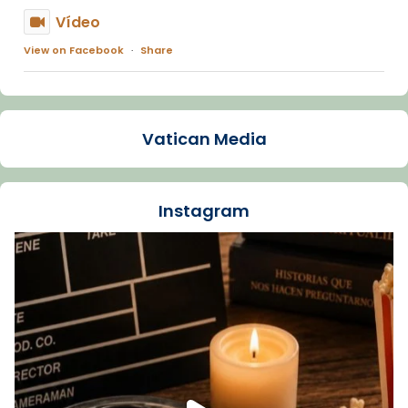
Vídeo
View on Facebook
·
Share
Arquebisbat de Barcelona
1 week ago
Vatican Media
La Carmina va patir depressió. Fa gairebé
dos mesos, a l'Estadi Lluís Companys, la
jove va fer arribar el seu testimoni al papa
Instagram
Lleó XIV.
Recupera l'entrevista comp
Vatican
tican News 👇
News
www.vaticannews.va/es/iglesia/news/2026-
07/carmina-historia-depresion-papa-viaje-
espana-testimoni...
Foto