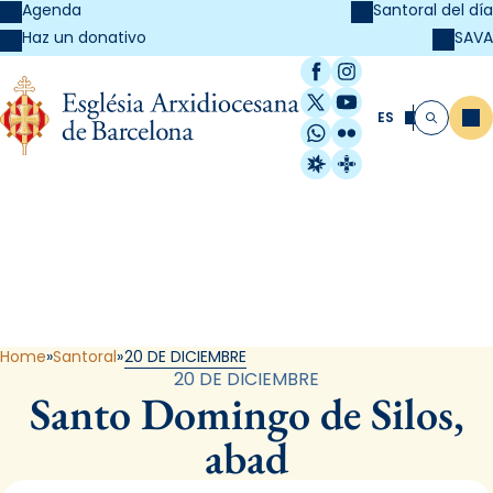
Agenda
Santoral del día
SAVA
Haz un donativo
Facebook
Instagram
X / Twitter
YouTube
ES
Me
Buscar
WhatsApp
Flickr
Radio Estel
Catalunya Cristi
Santoral
Home
Santoral
20 DE DICIEMBRE
20 DE DICIEMBRE
Santo Domingo de Silos,
abad