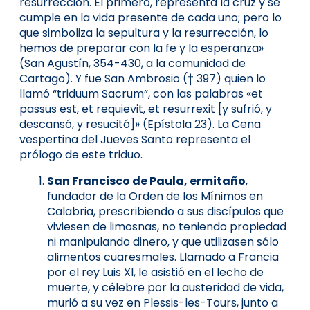
resurrección. El primero, representa la cruz y se
cumple en la vida presente de cada uno; pero lo
que simboliza la sepultura y la resurrección, lo
hemos de preparar con la fe y la esperanza»
(San Agustín, 354-430, a la comunidad de
Cartago). Y fue San Ambrosio († 397) quien lo
llamó “triduum Sacrum”, con las palabras «et
passus est, et requievit, et resurrexit [y sufrió, y
descansó, y resucitó]» (Epístola 23). La Cena
vespertina del Jueves Santo representa el
prólogo de este triduo.
San Francisco de Paula, ermitaño
,
fundador de la Orden de los Mínimos en
Calabria, prescribiendo a sus discípulos que
viviesen de limosnas, no teniendo propiedad
ni manipulando dinero, y que utilizasen sólo
alimentos cuaresmales. Llamado a Francia
por el rey Luis XI, le asistió en el lecho de
muerte, y célebre por la austeridad de vida,
murió a su vez en Plessis-les-Tours, junto a