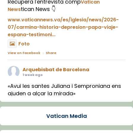
Recupera l'entrevista comp
Vatican
tican News 👇
News
www.vaticannews.va/es/iglesia/news/2026-
07/carmina-historia-depresion-papa-viaje-
espana-testimoni...
Foto
View on Facebook
·
Share
Arquebisbat de Barcelona
1 week ago
«Avui les santes Juliana i Semproniana ens
ajuden a alçar la mirada»
Mons. Sergi Gordo, bisbe de Tortosa, ha
presidit aquest 27 de juliol la missa de Les
Vatican Media
Santes de Mataró.
🔗
tinyurl.com/cvu5jmbk