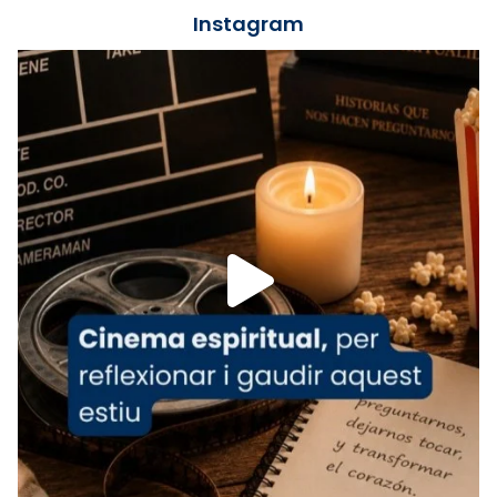
📸 J. Merino
Instagram
Foto
View on Facebook
·
Share
Arquebisbat de Barcelona
is at Catedral
de Barcelona.
1 week ago
Aquest dilluns, 27 de juliol, ha tingut lloc la
missa d’acció de gràcies en agraïment al
comitè organitzador de la visita apostòlica
del Sant Pare Lleó XIV a Barcelona, i als
col·laboradors, a la Catedral de Barcelona.
L’arquebisbe de Barcelona, el cardenal Joan
Josep Omella, ha presidit la missa i l’ha
concelebrat el bisbe auxiliar de Barcelona,
Mons. David Abadías.