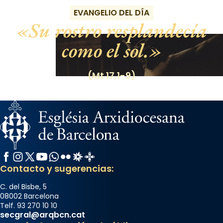
EVANGELIO DEL DÍA
Su rostro resplandecía
como el sol.
(Mt 17,1-9)
Facebook
Instagram
X / Twitter
YouTube
WhatsApp
Flickr
Radio Estel
Catalunya Cristiana
Contacto y sugerencias:
C. del Bisbe, 5
08002 Barcelona
Telf. 93 270 10 10
secgral@arqbcn.cat