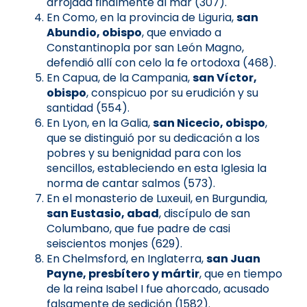
arrojada finalmente al mar (307).
En Como, en la provincia de Liguria,
san
Abundio, obispo
, que enviado a
Constantinopla por san León Magno,
defendió allí con celo la fe ortodoxa (468).
En Capua, de la Campania,
san Víctor,
obispo
, conspicuo por su erudición y su
santidad (554).
En Lyon, en la Galia,
san Nicecio, obispo
,
que se distinguió por su dedicación a los
pobres y su benignidad para con los
sencillos, estableciendo en esta Iglesia la
norma de cantar salmos (573).
En el monasterio de Luxeuil, en Burgundia,
san Eustasio, abad
, discípulo de san
Columbano, que fue padre de casi
seiscientos monjes (629).
En Chelmsford, en Inglaterra,
san Juan
Payne, presbítero y mártir
, que en tiempo
de la reina Isabel I fue ahorcado, acusado
falsamente de sedición (1582).