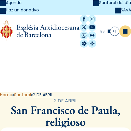
Agenda
Santoral del día
SAVA
Haz un donativo
Facebook
Instagram
X / Twitter
YouTube
ES
Me
Buscar
WhatsApp
Flickr
Radio Estel
Catalunya Cristi
Santoral
Home
Santoral
2 DE ABRIL
2 DE ABRIL
San Francisco de Paula,
religioso