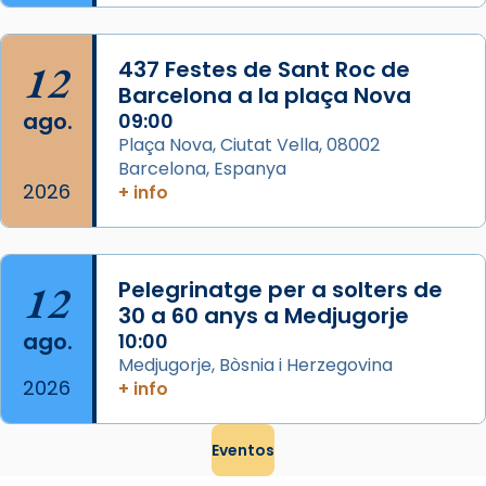
...
Ver más
Foto
12
437 Festes de Sant Roc de
Barcelona a la plaça Nova
View on Facebook
·
Share
ago.
09:00
Plaça Nova, Ciutat Vella, 08002
Barcelona, Espanya
2026
+ info
12
Pelegrinatge per a solters de
30 a 60 anys a Medjugorje
ago.
10:00
Medjugorje, Bòsnia i Herzegovina
2026
+ info
Eventos