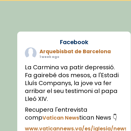
Facebook
Arquebisbat de Barcelona
1 week ago
La Carmina va patir depressió.
Fa gairebé dos mesos, a l'Estadi
Lluís Companys, la jove va fer
arribar el seu testimoni al papa
Lleó XIV.
Recupera l'entrevista
comp
tican News 👇
Vatican News
www.vaticannews.va/es/iglesia/news