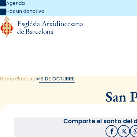
Agenda
Haz un donativo
Home
Santoral
19 DE OCTUBRE
San P
Comparte el santo del d
Facebook
X / T