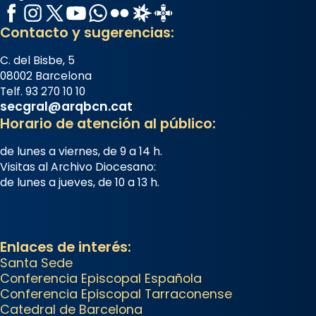
Semproniana (“relatiu a
Facebook
Instagram
X / Twitter
YouTube
WhatsApp
Flickr
Radio Estel
Catalunya Cristiana
Semprònia = eterna”) són
Contacto y sugerencias:
deixebles seves. I l’any 1667, el
C. del Bisbe, 5
frare Joan Gaspar Roig, afirma
08002 Barcelona
en una obra que les santes són
Telf. 93 270 10 10
filles de l’antiga Iluro. Mataró en
secgral@arqbcn.cat
reivindicarà les relíq
Horario de atención al público:
...
Ver más
de lunes a viernes, de 9 a 14 h.
Foto
Visitas al Archivo Diocesano:
de lunes a jueves, de 10 a 13 h.
View on Facebook
·
Share
Arquebisbat de Barcelona
2 weeks ago
Enlaces de interés:
Santa Sede
Jaume, fill de Zebedeu, és
Conferencia Episcopal Española
juntament amb el seu germà
Conferencia Episcopal Tarraconense
Joan i Pere un dels que
Catedral de Barcelona