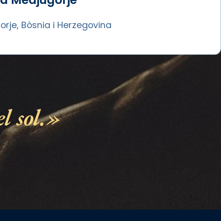
rje, Bòsnia i Herzegovina
l sol.