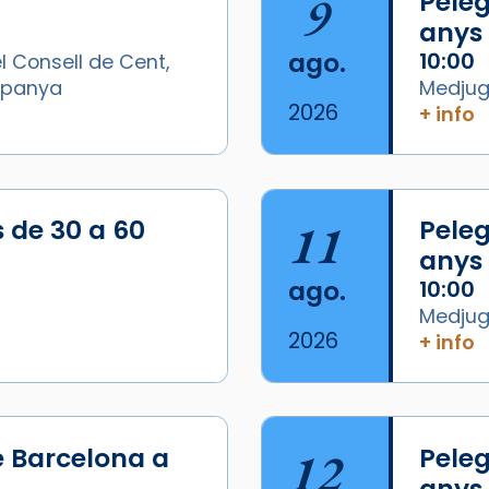
9
Peleg
anys
ago.
10:00
l Consell de Cent,
Espanya
Medjugo
2026
+ info
s de 30 a 60
11
Peleg
anys
ago.
10:00
Medjugo
2026
+ info
e Barcelona a
12
Peleg
anys