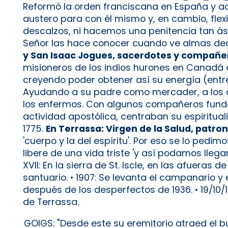
Reformó la orden franciscana en España y ac
austero para con él mismo y, en cambio, fle
descalzos, ni hacemos una penitencia tan ás
Señor las hace conocer cuando ve almas decid
y San Isaac Jogues, sacerdotes y compañe
misioneros de los indios hurones en Canadá q
creyendo poder obtener así su energía (entre
Ayudando a su padre como mercader, a los di
los enfermos. Con algunos compañeros fundó 
actividad apostólica, centraban su espiritual
1775.
En Terrassa: Virgen de la Salud, patron
'cuerpo y la del espíritu'. Por eso se lo ped
libere de una vida triste 'y así podamos llegar 
XVII: En la sierra de St. Iscle, en las afuera
santuario. • 1907: Se levanta el campanario y 
después de los desperfectos de 1936. • 19/10
de Terrassa.
GOIGS: "Desde este su eremitorio atraed el 