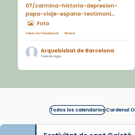
07/carmina-historia-depresion-
papa-viaje-espana-testimoni...
Foto
View on Facebook
·
Share
Arquebisbat de Barcelona
1 week ago
«Avui les santes Juliana i
Semproniana ens ajuden a alçar
la mirada»
Mons. Sergi Gordo, bisbe de
Tortosa, ha presidit aquest 27 de
juliol la missa de Les Santes de
Todos los calendarios
Cardenal O
Mataró.
🔗
tinyurl.com/cvu5jmbk