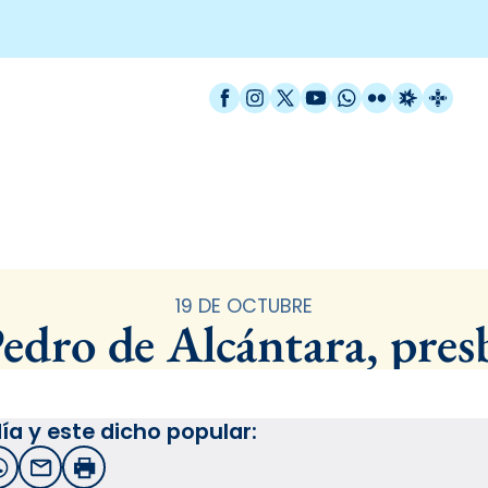
Facebook
Instagram
X / Twitter
YouTube
WhatsApp
Flickr
Radio Est
Catal
Santoral
19 DE OCTUBRE
edro de Alcántara, pres
ía y este dicho popular:
witter
WhatsApp
Email
Imprimir