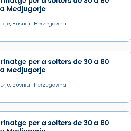
rinatge per a solters de 30 a 60
Síguenos en Instagram
 a Medjugorje
Cargar más...
rje, Bòsnia i Herzegovina
rinatge per a solters de 30 a 60
 a Medjugorje
rje, Bòsnia i Herzegovina
rinatge per a solters de 30 a 60
 a Medjugorje