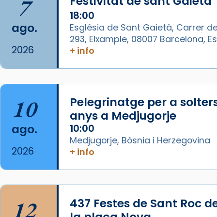
7
Festivitat de sant Gaietà
📸 J. Merino
18:00
Foto
ago.
Església de Sant Gaietà, Carrer de
293, Eixample, 08007 Barcelona, 
View on Facebook
·
Share
2026
+ info
Arquebisbat de Barcelona
is at
Catedral de Barcelona.
1 week ago
10
Pelegrinatge per a solter
Aquest dilluns, 27 de juliol, ha
anys a Medjugorje
tingut lloc la missa d’acció de
ago.
10:00
gràcies en agraïment al comitè
Medjugorje, Bòsnia i Herzegovina
organitzador de la visita
2026
+ info
apostòlica del Sant Pare Lleó XIV
a Barcelona, i als col·laboradors,
a la Catedral de Barcelona.
L’arquebisbe de Barcelona, el
12
437 Festes de Sant Roc d
cardenal Joan Josep Omella, ha
la plaça Nova