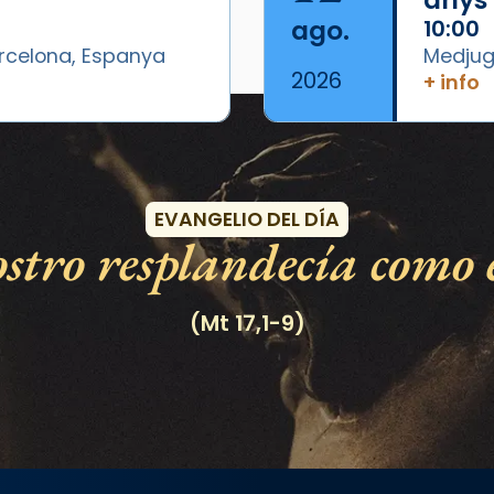
ago.
10:00
arcelona, Espanya
Medjugo
2026
+ info
Eventos
EVANGELIO DEL DÍA
stro resplandecía como e
(Mt 17,1-9)