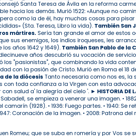
onsejó Santa Teresa de Ávila en la reforma carme
xible hacia los demás. Murió 1522: «Aunque no cam
pera como la de él, hay muchas cosas para pisar 
idas» (Sta. Teresa, Libro la vida).
También San J
ros mártires.
Sería tan grande el amor de estos o
ue sus enemigos, los indios iroqueses, les arranca
 los años 1642 y 1649).
También San Pablo de la C
ecinueve años descubrió su vocación de servicio
los "pasionistas", que combinando la vida contem
idad con la pasión de Cristo. Murió en Roma el 18 
a de la diócesis
Tanto necesaria como nos es, la sa
imos con toda confianza a la Virgen con esta advoc
con salud a' la alegría del cielo '.
► HISTORIA DE L
s de Sabadell, se empieza a venerar una imagen. • 188
el camarín (1928). • 1936: Fuego partes. • 1940: Se 
/1947: Coronación de la imagen. • 2008: Patrona de
buen Romeu; que se suba en romería y por Vos se s