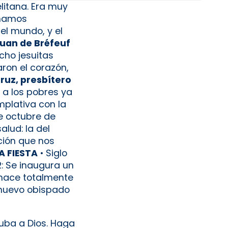
litana. Era muy
inamos
el mundo, y el
uan de Bréfeuf
cho jesuitas
ron el corazón,
ruz, presbítero
 a los pobres ya
plativa con la
de octubre de
lud: la del
ación que nos
A FIESTA
• Siglo
2: Se inaugura un
rehace totalmente
l nuevo obispado
uba a Dios. Haga