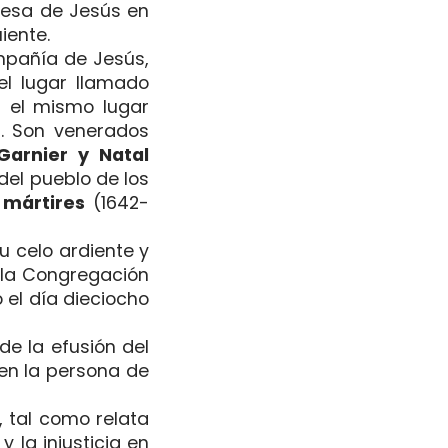
eresa de Jesús en
iente.
pañía de Jesús,
el lugar llamado
, el mismo lugar
l. Son venerados
Garnier y Natal
del pueblo de los
o
mártires
(1642-
u celo ardiente y
ó la Congregación
 el día dieciocho
de la efusión del
 en la persona de
s, tal como relata
 la injusticia en