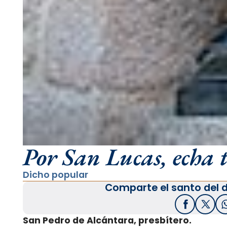
Por San Lucas, echa 
Dicho popular
Comparte el santo del d
Facebook
X / T
San Pedro de Alcántara, presbítero.