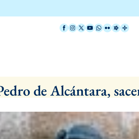
Facebook
Instagram
X / Twitter
YouTube
WhatsApp
Flickr
Radio Est
Catal
Santoral
Pedro de Alcántara, sace