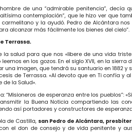
 hombre de una “admirable penitencia”, decía q
“altísima contemplación”, que le hizo ver que tam
 carmelitano y la ayudó. Pedro de Alcántara nos 
ra alcanzar más fácilmente los bienes del cielo”.
de Terrassa.
 la salud para que nos «libere de una vida trist
 leemos en los gozos. En el siglo XVII, en la sierra 
ar una imagen, que tendrá su santuario en 1882 y
esis de Terrassa. «Al devoto que en Ti confía y al
 de la Salud».
ma: “Misioneros de esperanza entre los pueblos”: «S
transmitir la Buena Noticia compartiendo las con
endo así portadores y constructores de esperanza
la de Castilla,
san Pedro de Alcántara, presbíte
n el don de consejo y de vida penitente y aus