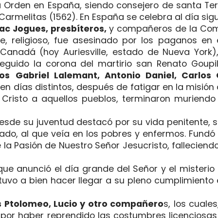
 la Orden en España, siendo consejero de santa T
armelitas (1562). En España se celebra al día sigu
ac Jogues, presbíteros,
y compañeros de la Com
, religioso, fue asesinado por los paganos en 
 Canadá (hoy Auriesville, estado de Nueva York)
guido la corona del martirio san Renato Goupi
os
Gabriel Lalemant, Antonio Daniel, Carlos 
 en días distintos, después de fatigar en la misión 
 Cristo a aquellos pueblos, terminaron muriend
desde su juventud destacó por su vida penitente, s
icado, al que veía en los pobres y enfermos. Fund
 la Pasión de Nuestro Señor Jesucristo, falleciendo
 que anunció el día grande del Señor y el misterio 
s tuvo a bien hacer llegar a su pleno cumplimiento
s Ptolomeo, Lucio y otro compañero
s, los cuale
 por haber reprendido las costumbres licenciosas y