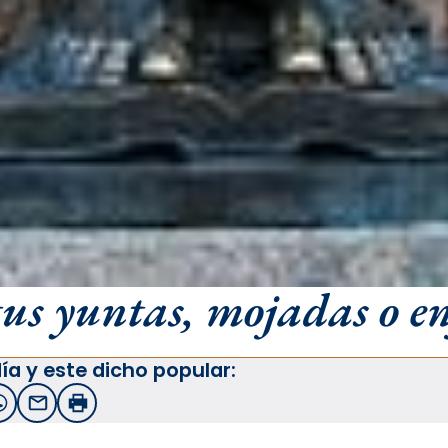
tus yuntas, mojadas o e
ía y este dicho popular:
witter
WhatsApp
Email
Imprimir