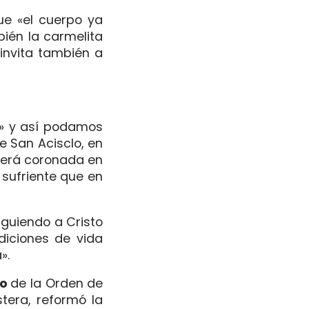
ue «el cuerpo ya
bién la carmelita
invita también a
e» y así podamos
de San Acisclo, en
 será coronada en
 sufriente que en
iguiendo a Cristo
diciones de vida
».
ro
de la Orden de
tera, reformó la