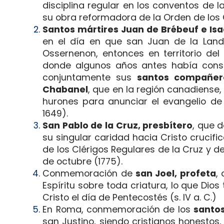
disciplina regular en los conventos de
su obra reformadora de la Orden de los C
Santos mártires Juan de Brébeuf e Isa
en el día en que san Juan de la Lande
Ossernenon, entonces en territorio del
donde algunos años antes había conse
conjuntamente sus
santos compañer
Chabanel
, que en la región canadiense,
hurones para anunciar el evangelio de
1649).
San Pablo de la Cruz, presbítero
, que 
su singular caridad hacia Cristo crucif
de los Clérigos Regulares de la Cruz y de
de octubre (1775).
Conmemoración de
san Joel, profeta
,
Espíritu sobre toda criatura, lo que Dio
Cristo el día de Pentecostés (s. IV a. C.)
En Roma, conmemoración de los
santo
san Justino, siendo cristianos honestos,