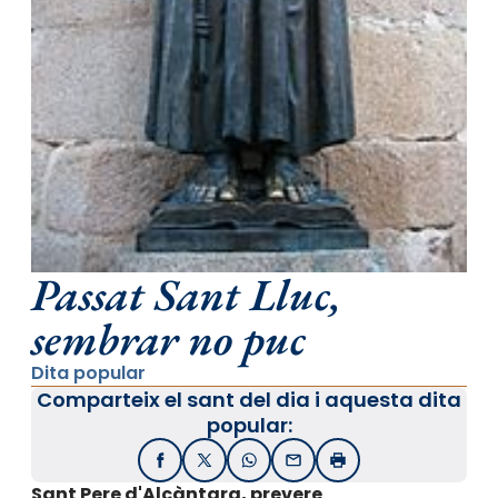
Passat Sant Lluc,
sembrar no puc
Dita popular
Comparteix el sant del dia i aquesta dita
popular:
Facebook
X / Twitter
WhatsApp
Email
Imprimir
Sant Pere d'Alcàntara, prevere