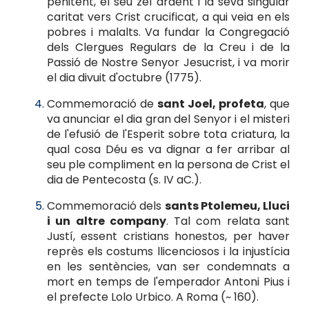
penitent, el seu zel ardent i la seva singular
caritat vers Crist crucificat, a qui veia en els
pobres i malalts. Va fundar la Congregació
dels Clergues Regulars de la Creu i de la
Passió de Nostre Senyor Jesucrist, i va morir
el dia divuit d'octubre (1775).
Commemoració de
sant Joel, profeta
, que
va anunciar el dia gran del Senyor i el misteri
de l'efusió de l'Esperit sobre tota criatura, la
qual cosa Déu es va dignar a fer arribar al
seu ple compliment en la persona de Crist el
dia de Pentecosta (s. IV aC.).
Commemoració dels
sants Ptolemeu, Lluci
i un altre company
. Tal com relata sant
Justí, essent cristians honestos, per haver
reprès els costums llicenciosos i la injustícia
en les sentències, van ser condemnats a
mort en temps de l'emperador Antoni Pius i
el prefecte Lolo Urbico. A Roma (~ 160).