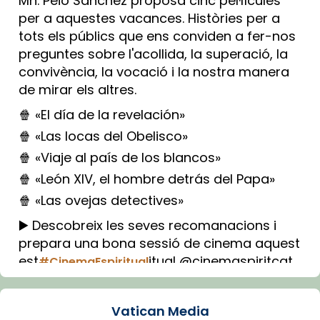
Mn. Peio Sánchez proposa cinc pel·lícules
per a aquestes vacances. Històries per a
tots els públics que ens conviden a fer-nos
preguntes sobre l'acollida, la superació, la
convivència, la vocació i la nostra manera
de mirar els altres.
🍿 «El día de la revelación»
🍿 «Las locas del Obelisco»
🍿 «Viaje al país de los blancos»
🍿 «León XIV, el hombre detrás del Papa»
🍿 «Las ovejas detectives»
▶️ Descobreix les seves recomanacions i
prepara una bona sessió de cinema aquest
est
itual @cinemaspiritcat
#CinemaEspiritual
Imatge: Generada amb IA (OpenAI)
Video
Vatican Media