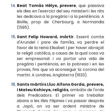
Beat Tomàs Hélye, prevere
, que passava
els dies en l'exercici del seu ministeri i les nits
les dedicava a la pregària i a la penitència. A
Biville, prop de Cherbourg, a Normandia
(1595).
Sant Felip Howard, màrtir
. Essent comte
d'Arundel i pare de família, va perdre el
favor de la reina Elisabet I per haver abraçat
la religió catòlica, a causa de la qual cosa va
ser empresonat i va portar una vida de
pregària i penitència, en la pobresa i en les
proves, fins que va aconseguir la corona del
martiri. A Londres, Anglaterra (1633).
Sants màrtirs Lluc Alfons Gorda, prevere,
i Mateu Kohioye, religiós
, ambdós de l'orde
dels Predicadors. El primer va treballar
abans a les Illes Filipines i va passar després
a Japó, on va ser ardent ministre de