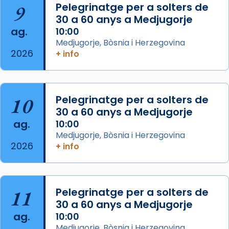
9
Pelegrinatge per a solters de
missa d’acció de gràcies en agraïment al
30 a 60 anys a Medjugorje
comitè organitzador de la visita apostòlica
ag.
10:00
del Sant Pare Lleó XIV a Barcelona, i als
Medjugorje, Bòsnia i Herzegovina
col·laboradors, a la Catedral de Barcelona.
2026
+ info
L’arquebisbe de Barcelona, el cardenal Joan
Josep Omella, ha presidit la missa i l’ha
concelebrat el bisbe auxiliar de Barcelona,
10
Pelegrinatge per a solters de
Mons. David Abadías.
30 a 60 anys a Medjugorje
📸 Dr. G. Simón
ag.
10:00
Medjugorje, Bòsnia i Herzegovina
Photo
2026
+ info
View on Facebook
·
Share
Arquebisbat de Barcelona
11
Pelegrinatge per a solters de
2 weeks ago
30 a 60 anys a Medjugorje
Memòria de les santes Juliana i
ag.
10:00
Semproniana, verges i màrtirs.
Medjugorje, Bòsnia i Herzegovina