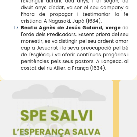
l'Evangeli durant deu anys, i el segon, de
divuit anys d'edat, va ser el seu company a
l’hora de propagar i testimoniar la fe
cristiana. A Nagasaki, Japó (1634).
Beata Agnès de Jesús Galand, verge
de
l'orde dels Predicadors. Essent priora del seu
monestir, es va distingir pel seu ardent amor
cap a Jesucrist i la seva preocupació pel bé
de l'Església, i va oferir contínues pregàries i
penitències pels seus pastors. A Langeac, al
costat del riu Allier, a França (1634).