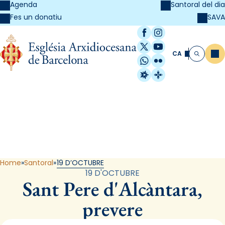
Agenda
Santoral del dia
SAVA
Fes un donatiu
Facebook
Instagram
X / Twitter
YouTube
CA
Me
Cerca
WhatsApp
Flickr
Radio Estel
Catalunya Cristi
Santoral
Home
Santoral
19 D’OCTUBRE
19 D'OCTUBRE
Sant Pere d'Alcàntara,
prevere