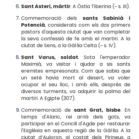
Sant Asteri, màrtir
. A Òstia Tiberina (~ s. III).
Commemoració dels
sants Sabinià i
Potencià
, considerats com els dos primers
pastors d'aquesta ciutat que van completar
la seva confessió de fe amb el martiri. A la
ciutat de Sens, a la Gàl·lia Celta (~ s. IV).
Sant Varus, soldat
. Sota l'emperador
Maximià, va visitar i ajudar a sis sants
eremites empresonats. Com que sabia que
un setè havia mort al desert, va voler
ocupar el seu lloc, i amb ells, després de
diversos turments, va adquirir la palma del
martiri. A Egipte (307).
Commemoració de
sant Grat, bisbe
. En
temps d'Alaric, rei arrià dels gots, va
participar en el Concili d'Agde per restaurar
l'Església en aquesta regió de la Gàl·lia. A la
ciutat d’Auloron, al costat dels Pirineus, a