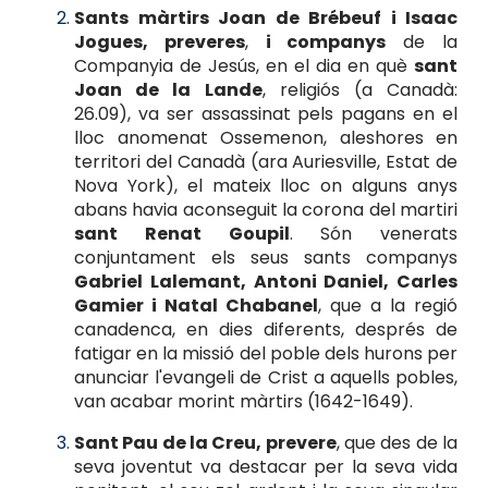
Sants màrtirs Joan de Brébeuf i Isaac
Jogues, preveres
,
i companys
de la
Companyia de Jesús, en el dia en què
sant
Joan de la Lande
, religiós (a Canadà:
26.09), va ser assassinat pels pagans en el
lloc anomenat Ossemenon, aleshores en
territori del Canadà (ara Auriesville, Estat de
Nova York), el mateix lloc on alguns anys
abans havia aconseguit la corona del martiri
sant Renat Goupil
. Són venerats
conjuntament els seus sants companys
Gabriel Lalemant, Antoni Daniel, Carles
Gamier i Natal Chabanel
, que a la regió
canadenca, en dies diferents, després de
fatigar en la missió del poble dels hurons per
anunciar l'evangeli de Crist a aquells pobles,
van acabar morint màrtirs (1642-1649).
Sant Pau de la Creu, prevere
, que des de la
seva joventut va destacar per la seva vida