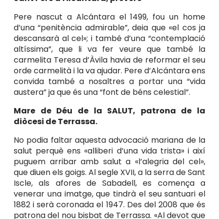
Pere nascut a Alcántara el 1499, fou un home
d’una “penitència admirable”, deia que «el cos ja
descansarà al cel»; i també d’una “contemplació
altíssima”, que li va fer veure que també la
carmelita Teresa d’Àvila havia de reformar el seu
orde carmelità i la va ajudar. Pere d’Alcántara ens
convida també a nosaltres a portar una “vida
austera” ja que és una “font de béns celestial”.
Mare de Déu de la SALUT, patrona de la
diòcesi de Terrassa.
No podia faltar aquesta advocació mariana de la
salut perquè ens «alliberi d’una vida trista» i així
puguem arribar amb salut a «l’alegria del cel»,
que diuen els goigs. Al segle XVII, a la serra de Sant
Iscle, als afores de Sabadell, es comença a
venerar una imatge, que tindrà el seu santuari el
1882 i serà coronada el 1947. Des del 2008 que és
patrona del nou bisbat de Terrassa. «Al devot que