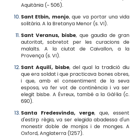
Aquitània (~ 506).
Sant Etbin, monjo
, que va portar una vida
solitària. A la Bretanya Menor (s. VI).
Sant Veranus, bisbe
, que gaudia de gran
autoritat, sobretot per les curacions de
malalts. A la ciutat de Caivallon, a la
Provença (s. VI).
Sant Aquilí, bisbe
, del qual la tradició diu
que era soldat i que practicava bones obres,
i que, amb el consentiment de la seva
esposa, va fer vot de continència i va ser
elegit bisbe. A Évreux, també a la Gàl·lia (c.
690).
Santa Fredesvinda, verge
, que, essent
d'estirp règia, va ser elegida abadessa d'un
monestir doble de monjos i de monges. A
Oxford, Anglaterra (1257).