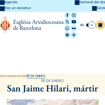
Agenda
Santoral del día
SAVA
Haz un donativo
Facebook
Instagram
X / Twitter
YouTube
ES
Me
Buscar
WhatsApp
Flickr
Radio Estel
Catalunya Cristi
Santoral
Home
Santoral
18 DE ENERO
18 DE ENERO
San Jaime Hilari, mártir