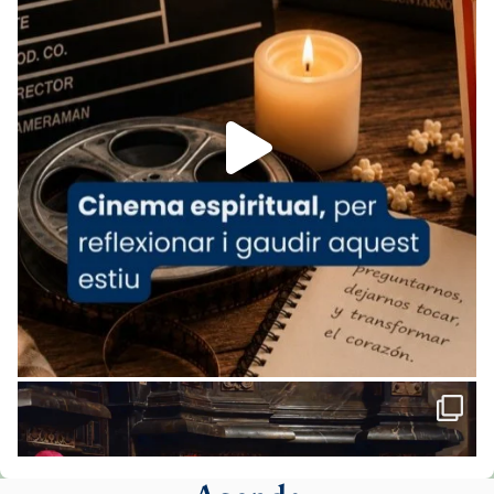
www.vaticannews.va/es/iglesia/news/2026-
07/carmina-historia-depresion-papa-viaje-
espana-testimoni...
Foto
View on Facebook
·
Share
Arquebisbat de Barcelona
2 weeks ago
«Avui les santes Juliana i Semproniana ens
ajuden a alçar la mirada»
Mons. Sergi Gordo, bisbe de Tortosa, ha
presidit aquest 27 de juliol la missa de Les
Santes de Mataró.
🔗
tinyurl.com/cvu5jmbk
📸 J. Merino
Foto