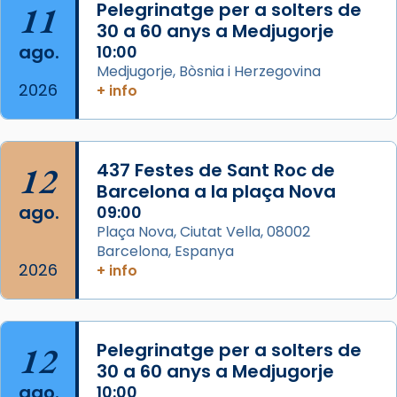
11
Pelegrinatge per a solters de
View on Facebook
·
Share
30 a 60 anys a Medjugorje
ago.
10:00
Arquebisbat de Barcelona
Medjugorje, Bòsnia i Herzegovina
2 weeks ago
2026
+ info
Memòria de les santes Juliana i
Semproniana, verges i màrtirs.
Acompanyant la història de sant Cugat, a
12
437 Festes de Sant Roc de
partir de l’Edat Mitjana sorgeix la tradició
Barcelona a la plaça Nova
que les santes Juliana (“relatiu a Júlia”) i
ago.
09:00
Semproniana (“relatiu a Semprònia =
Plaça Nova, Ciutat Vella, 08002
eterna”) són deixebles seves. I l’any 1667, el
Barcelona, Espanya
2026
frare Joan Gaspar Roig, afirma en una obra
+ info
que les santes són filles de l’antiga Iluro.
Mataró en reivindicarà les relíq
...
Ver más
12
Pelegrinatge per a solters de
Foto
30 a 60 anys a Medjugorje
ago.
10:00
View on Facebook
·
Share