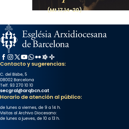
(Mt 17,14-20)
Facebook
Instagram
X / Twitter
YouTube
WhatsApp
Flickr
Radio Estel
Catalunya Cristiana
Contacto y sugerencias:
C. del Bisbe, 5
08002 Barcelona
Telf. 93 270 10 10
secgral@arqbcn.cat
Horario de atención al público:
de lunes a viernes, de 9 a 14 h.
Visitas al Archivo Diocesano:
de lunes a jueves, de 10 a 13 h.