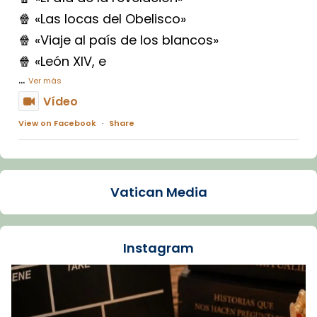
🍿 «Las locas del Obelisco»
🍿 «Viaje al país de los blancos»
🍿 «León XIV, e
...
Ver más
Vídeo
View on Facebook
·
Share
Arquebisbat de Barcelona
1 week ago
Vatican Media
La Carmina va patir depressió. Fa gairebé
dos mesos, a l'Estadi Lluís Companys, la
jove va fer arribar el seu testimoni al papa
Instagram
Lleó XIV.
Recupera l'entrevista comp
Vatican
tican News 👇
News