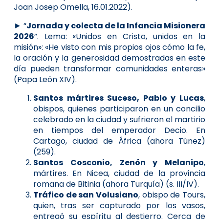
Joan Josep Omella, 16.01.2022).
► “
Jornada y colecta de la Infan­cia Misionera
2026
”. Lema: «Unidos en Cristo, unidos en la
misión»: «He visto con mis propios ojos cómo la fe,
la oración y la generosidad demostradas en este
día pueden transformar comunidades enteras»
(Papa León XIV).
Santos mártires Suceso, Pablo y Lucas
,
obispos, quienes participaron en un concilio
celebrado en la ciudad y sufrieron el martirio
en tiempos del emperador Decio. En
Cartago, ciudad de África (ahora Túnez)
(259).
Santos Cosconio, Zenón y Melanipo
,
mártires. En Nicea, ciudad de la provincia
romana de Bitinia (ahora Turquía) (s. III/IV).
Tráfico de san Volusiano
, obispo de Tours,
quien, tras ser capturado por los vasos,
entregó su espíritu al destierro. Cerca de