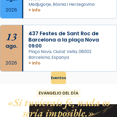
Medjugorje, Bòsnia i Herzegovina
2026
+ info
13
437 Festes de Sant Roc de
Barcelona a la plaça Nova
ago.
09:00
Plaça Nova, Ciutat Vella, 08002
Barcelona, Espanya
2026
+ info
Eventos
EVANGELIO DEL DÍA
Si tuvierais fe, nada os
sería imposible.