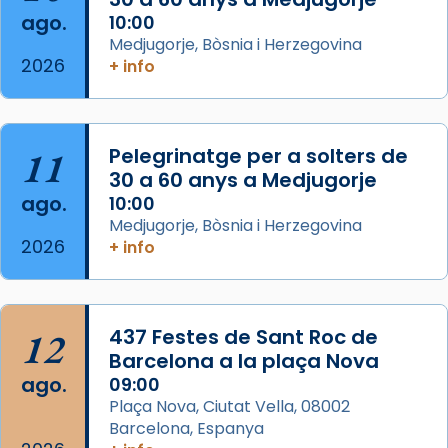
seu germà Joan i Pere un dels que
ago.
10:00
acompanyava més de prop Jesús.
Medjugorje, Bòsnia i Herzegovina
2026
+ info
Segons el llibre dels Fets (12,2) fou el primer
apòstol màrtir, decapitat a Jerusalem per
Herodes Agripa (vers l'any 44).
11
Pelegrinatge per a solters de
Patró de Galícia, després de les invasions
30 a 60 anys a Medjugorje
musulmanes fou venerat com a patró dels
ago.
10:00
Regnes castellans i més tard de tota
Medjugorje, Bòsnia i Herzegovina
Espanya.
2026
+ info
El seu sepulcre a Compostela fou un g
...
Ver más
Foto
12
437 Festes de Sant Roc de
Barcelona a la plaça Nova
View on Facebook
·
Share
ago.
09:00
Plaça Nova, Ciutat Vella, 08002
Barcelona, Espanya