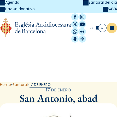
Agenda
Santoral del día
SAVA
Haz un donativo
Facebook
Instagram
X / Twitter
YouTube
ES
Me
Buscar
WhatsApp
Flickr
Radio Estel
Catalunya Cristi
Santoral
Home
Santoral
17 DE ENERO
17 DE ENERO
San Antonio, abad