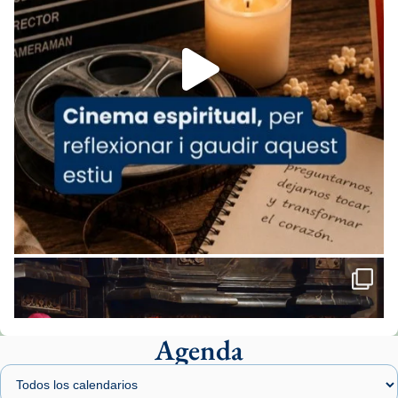
Aquest dilluns, 27 de juliol, ha tingut lloc la
missa d’acció de gràcies en agraïment al
comitè organitzador de la visita apostòlica
del Sant Pare Lleó XIV a Barcelona, i als
col·laboradors, a la Catedral de Barcelona.
L’arquebisbe de Barcelona, el cardenal Joan
Josep Omella, ha presidit la missa i l’ha
concelebrat el bisbe auxiliar de Barcelona,
Mons. David Abadías.
📸 Dr. G. Simón
Foto
View on Facebook
·
Share
Agenda
Arquebisbat de Barcelona
1 week ago