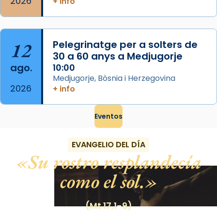
2026
+ info
12
Pelegrinatge per a solters de
30 a 60 anys a Medjugorje
ago.
10:00
Medjugorje, Bòsnia i Herzegovina
2026
+ info
Eventos
EVANGELIO DEL DÍA
Su rostro resplandecía
como el sol.
(Mt 17,1-9)