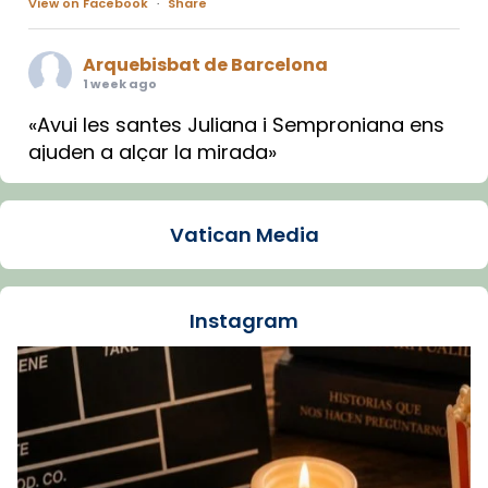
View on Facebook
·
Share
Arquebisbat de Barcelona
1 week ago
«Avui les santes Juliana i Semproniana ens
ajuden a alçar la mirada»
Mons. Sergi Gordo, bisbe de Tortosa, ha
presidit aquest 27 de juliol la missa de Les
Vatican Media
Santes de Mataró.
🔗
tinyurl.com/cvu5jmbk
📸 J. Merino
Instagram
Foto
View on Facebook
·
Share
Arquebisbat de Barcelona
is at Catedral
de Barcelona.
1 week ago