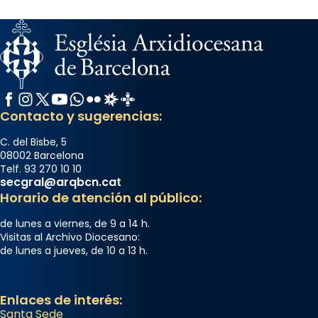
Facebook
Instagram
X / Twitter
YouTube
WhatsApp
Flickr
Radio Estel
Catalunya Cristiana
Contacto y sugerencias:
C. del Bisbe, 5
08002 Barcelona
Telf. 93 270 10 10
secgral@arqbcn.cat
Horario de atención al público:
de lunes a viernes, de 9 a 14 h.
Visitas al Archivo Diocesano:
de lunes a jueves, de 10 a 13 h.
Enlaces de interés:
Santa Sede