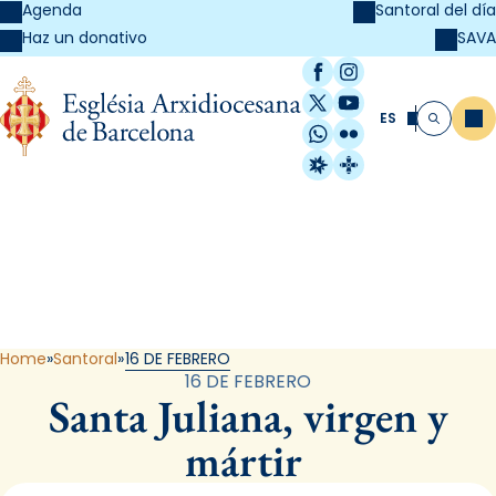
Agenda
Santoral del día
SAVA
Haz un donativo
Facebook
Instagram
X / Twitter
YouTube
ES
Me
Buscar
WhatsApp
Flickr
Radio Estel
Catalunya Cristi
Santoral
Home
Santoral
16 DE FEBRERO
16 DE FEBRERO
Santa Juliana, virgen y
mártir