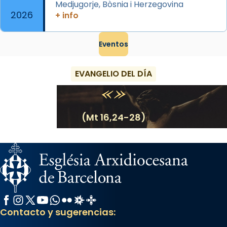
Medjugorje, Bòsnia i Herzegovina
2026
+ info
Eventos
EVANGELIO DEL DÍA
(Mt 16,24-28)
Facebook
Instagram
X / Twitter
YouTube
WhatsApp
Flickr
Radio Estel
Catalunya Cristiana
Contacto y sugerencias: