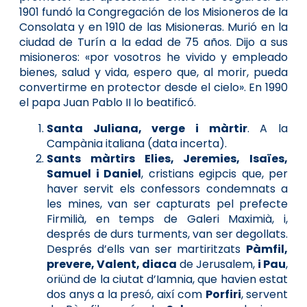
1901 fundó la Congregación de los Misioneros de la
Consolata y en 1910 de las Misioneras. Murió en la
ciudad de Turín a la edad de 75 años. Dijo a sus
misioneros: «por vosotros he vivido y empleado
bienes, salud y vida, espero que, al morir, pueda
convertirme en protector desde el cielo». En 1990
el papa Juan Pablo II lo beatificó.
Santa Juliana, verge i màrtir
. A la
Campània italiana (data incerta).
Sants màrtirs Elies, Jeremies, Isaïes,
Samuel i Daniel
, cristians egipcis que, per
haver servit els confessors condemnats a
les mines, van ser capturats pel prefecte
Firmilià, en temps de Galeri Maximià, i,
després de durs turments, van ser degollats.
Després d’ells van ser martiritzats
Pàmfil,
prevere, Valent, diaca
de Jerusalem,
i Pau
,
oriünd de la ciutat d’Iamnia, que havien estat
dos anys a la presó, així com
Porfiri
, servent