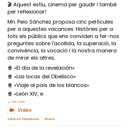
🎬 Aquest estiu, cinema per gaudir i també
per reflexionar!
Mn. Peio Sánchez proposa cinc pel·lícules
per a aquestes vacances. Històries per a
tots els públics que ens conviden a fer-nos
preguntes sobre l'acollida, la superació, la
convivència, la vocació i la nostra manera
de mirar els altres.
🍿 «El día de la revelación»
🍿 «Las locas del Obelisco»
🍿 «Viaje al país de los blancos»
🍿 «León XIV, e
...
Ver más
Vídeo
View on Facebook
·
Share