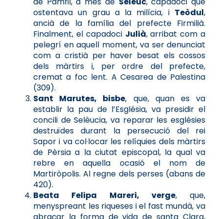
de Pàmfil, a més de
Seleuc
, capadoci que
ostentava un grau a la milícia, i
Teòdul
,
ancià de la família del prefecte Firmilià.
Finalment, el capadoci
Julià
, arribat com a
pelegrí en aquell moment, va ser denunciat
com a cristià per haver besat els cossos
dels màrtirs i, per ordre del prefecte,
cremat a foc lent. A Cesarea de Palestina
(309).
Sant Marutes, bisbe
, que, quan es va
establir la pau de l’Església, va presidir el
concili de Selèucia, va reparar les esglésies
destruïdes durant la persecució del rei
Sapor i va col·locar les relíquies dels màrtirs
de Pèrsia a la ciutat episcopal, la qual va
rebre en aquella ocasió el nom de
Martiròpolis. Al regne dels perses (abans de
420).
Beata Felipa Mareri, verge
, que,
menyspreant les riqueses i el fast mundà, va
abraçar la forma de vida de santa Clara,