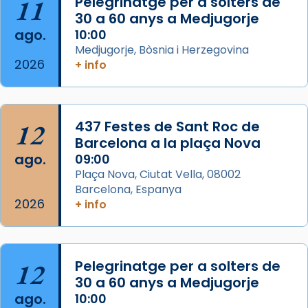
11
Pelegrinatge per a solters de
que les santes Juliana (“relatiu a Júlia”) i
30 a 60 anys a Medjugorje
Semproniana (“relatiu a Semprònia =
ago.
10:00
eterna”) són deixebles seves. I l’any 1667, el
Medjugorje, Bòsnia i Herzegovina
2026
+ info
frare Joan Gaspar Roig, afirma en una obra
que les santes són filles de l’antiga Iluro.
Mataró en reivindicarà les relíq
...
Ver más
12
437 Festes de Sant Roc de
Foto
Barcelona a la plaça Nova
ago.
09:00
View on Facebook
·
Share
Plaça Nova, Ciutat Vella, 08002
Barcelona, Espanya
2026
+ info
12
Pelegrinatge per a solters de
30 a 60 anys a Medjugorje
ago.
10:00