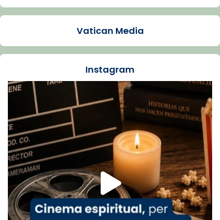
Arquebisbat de Barcelona
1 week ago
Vatican Media
La Carmina va patir depressió. Fa gairebé
dos mesos, a l'Estadi Lluís Companys, la
jove va fer arribar el seu testimoni al papa
Instagram
Lleó XIV.
Recupera l'entrevista comp
Vatican
tican News 👇
News
www.vaticannews.va/es/iglesia/news/2026-
07/carmina-historia-depresion-papa-viaje-
espana-testimoni...
Foto
View on Facebook
·
Share
Arquebisbat de Barcelona
1 week ago