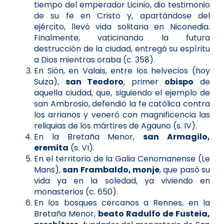
tiempo del emperador Licinio, dio testimonio
de su fe en Cristo y, apartándose del
ejército, llevó vida solitaria en Niconedia.
Finalmente, vaticinando la futura
destrucción de la ciudad, entregó su espíritu
a Dios mientras oraba (c. 358).
En Sión, en Valais, entre los helvecios (hoy
Suiza),
san Teodoro
, primer
obispo
de
aquella ciudad, que, siguiendo el ejemplo de
san Ambrosio, defendió la fe católica contra
los arrianos y veneró con magnificencia las
reliquias de los mártires de Agauno (s. IV).
En la Bretaña Menor,
san Armagilo,
eremita
(s. VI).
En el territorio de la Galia Cenomanense (Le
Mans),
san Frambaldo, monje
, que pasó su
vida ya en la soledad, ya viviendo en
monasterios (c. 650).
En los bosques cercanos a Rennes, en la
Bretaña Menor,
beato Radulfo de Fusteia,