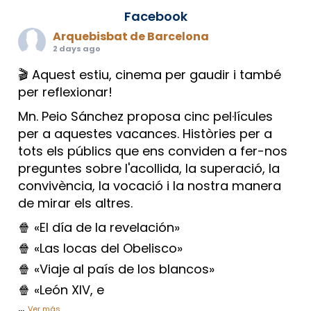
Facebook
Arquebisbat de Barcelona
2 days ago
🎬 Aquest estiu, cinema per gaudir i també
per reflexionar!
Mn. Peio Sánchez proposa cinc pel·lícules
per a aquestes vacances. Històries per a
tots els públics que ens conviden a fer-nos
preguntes sobre l'acollida, la superació, la
convivència, la vocació i la nostra manera
de mirar els altres.
🍿 «El día de la revelación»
🍿 «Las locas del Obelisco»
🍿 «Viaje al país de los blancos»
🍿 «León XIV, e
...
Ver más