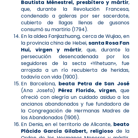
Bautista Ménestrel, presbítero y mártir
,
que, durante la Revolución Francesa,
condenado a galeras por ser sacerdote,
cubierto de llagas llenas de gusanos
consumó su martirio (1794).
En la aldea Fanjiazhuang, cerca de Wujiao, en
la provincia china de Hebei,
santa Rosa Fan
Hui, virgen y mártir
, que, durante la
persecución desencadenada por los
seguidores de la secta «Yihetuan», fue
arrojada a un río recubierta de heridas,
todavía con vida (1900).
En Barcelona,
beata Petra de San José
(Ana Josefa)
Pérez Florido, virgen
, que
ofreció con alegría un cuidado asiduo a los
ancianos abandonados y fue fundadora de
la Congregación de Hermanas Madres de
los Abandonados (1906).
En Denia, en el territorio de Alicante,
beato
Plácido García Gilabert, religioso
de la
Orden de los Hermanos Menores y mártir,