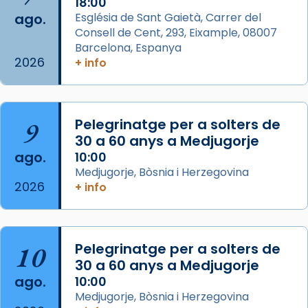
18:00
ago.
Església de Sant Gaietà, Carrer del
Aquest dilluns, 27 de juliol, ha tingut lloc la
Consell de Cent, 293, Eixample, 08007
missa d’acció de gràcies en agraïment al
Barcelona, Espanya
comitè organitzador de la visita apostòlica
2026
+ info
del Sant Pare Lleó XIV a Barcelona, i als
col·laboradors, a la Catedral de Barcelona.
L’arquebisbe de Barcelona, el cardenal Joan
9
Pelegrinatge per a solters de
Josep Omella, ha presidit la missa i l’ha
30 a 60 anys a Medjugorje
concelebrat el bisbe auxiliar de Barcelona,
ago.
10:00
Mons. David Abadías.
Medjugorje, Bòsnia i Herzegovina
2026
+ info
📸 Dr. G. Simón
Foto
View on Facebook
·
Share
10
Pelegrinatge per a solters de
30 a 60 anys a Medjugorje
Arquebisbat de Barcelona
ago.
10:00
2 weeks ago
Medjugorje, Bòsnia i Herzegovina