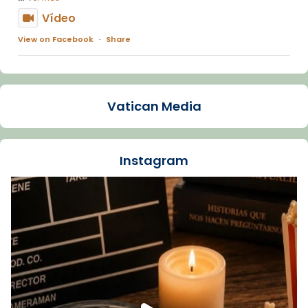
Vídeo
View on Facebook
·
Share
Arquebisbat de Barcelona
1 week ago
Vatican Media
La Carmina va patir depressió. Fa gairebé
dos mesos, a l'Estadi Lluís Companys, la
jove va fer arribar el seu testimoni al papa
Instagram
Lleó XIV.
Recupera l'entrevista comp
Vatican
tican News 👇
News
www.vaticannews.va/es/iglesia/news/2026-
07/carmina-historia-depresion-papa-viaje-
espana-testimoni...
Foto