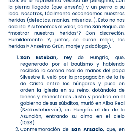
1629. Se le representa vestido de peregrino, con
la pierna llagada (que enseña) y un perro a su
lado. Nosotros, fácilmente escondemos nuestras
heridas (defectos, manías, miserias...). Esto no nos
debilita. Y si tenemos el valor, como San Roque, de
“mostrar nuestras heridas”? Con discreción.
Humildemente. Y, juntos, se curan mejor, las
heridas!» Anselmo Grün, monje y psicólogo).
San Esteban, rey
de Hungría, que,
regenerado por el bautismo y habiendo
recibido la corona real de manos del papa
Silvestre II, veló por la propagación de la fe
de Cristo entre los húngaros y puso en
orden la Iglesia en su reino, dotándola de
bienes y monasterios. Justo y pacífico en el
gobierno de sus súbditos, murió en Alba Real
(Székesfehérvár), en Hungría, el día de la
Asunción, entrando su alma en el cielo
(1038).
Conmemoración de
san Arsacio
, que, en