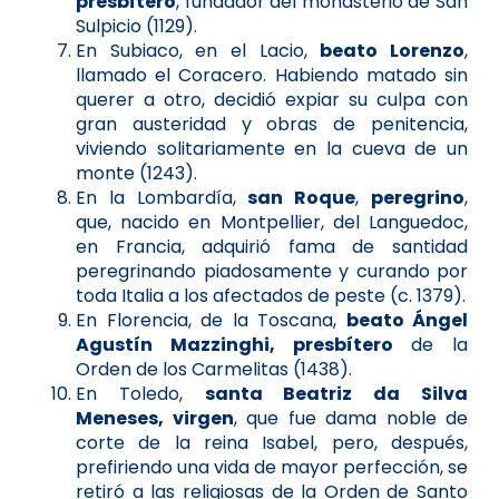
presbítero
, fundador del monasterio de San
Sulpicio (1129).
En Subiaco, en el Lacio,
beato Lorenzo
,
llamado el Coracero. Habiendo matado sin
querer a otro, decidió expiar su culpa con
gran austeridad y obras de penitencia,
viviendo solitariamente en la cueva de un
monte (1243).
En la Lombardía,
san Roque
,
peregrino
,
que, nacido en Montpellier, del Languedoc,
en Francia, adquirió fama de santidad
peregrinando piadosamente y curando por
toda Italia a los afectados de peste (c. 1379).
En Florencia, de la Toscana,
beato Ángel
Agustín Mazzinghi, presbítero
de la
Orden de los Carmelitas (1438).
En Toledo,
santa Beatriz da Silva
Meneses, virgen
, que fue dama noble de
corte de la reina Isabel, pero, después,
prefiriendo una vida de mayor perfección, se
retiró a las religiosas de la Orden de Santo