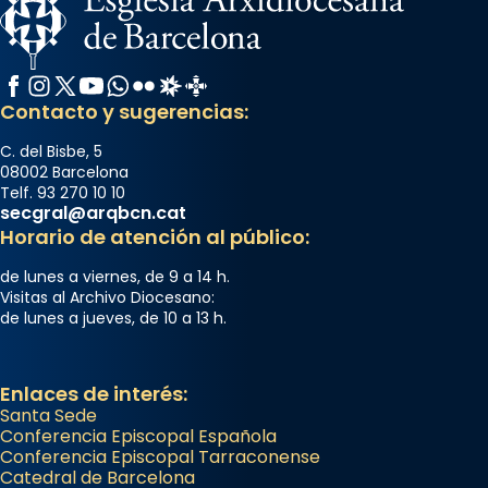
Facebook
Instagram
X / Twitter
YouTube
WhatsApp
Flickr
Radio Estel
Catalunya Cristiana
Contacto y sugerencias:
C. del Bisbe, 5
08002 Barcelona
Telf. 93 270 10 10
secgral@arqbcn.cat
Horario de atención al público:
de lunes a viernes, de 9 a 14 h.
Visitas al Archivo Diocesano:
de lunes a jueves, de 10 a 13 h.
Enlaces de interés:
Santa Sede
Conferencia Episcopal Española
Conferencia Episcopal Tarraconense
Catedral de Barcelona