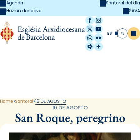
Agenda
Santoral del día
SAVA
Haz un donativo
Facebook
Instagram
X / Twitter
YouTube
ES
Me
Buscar
WhatsApp
Flickr
Radio Estel
Catalunya Cristi
Santoral
Home
Santoral
16 DE AGOSTO
16 DE AGOSTO
San Roque, peregrino