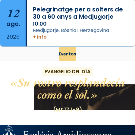
12
Pelegrinatge per a solters de
30 a 60 anys a Medjugorje
ago.
10:00
Medjugorje, Bòsnia i Herzegovina
2026
+ info
Eventos
EVANGELIO DEL DÍA
Su rostro resplandecía
como el sol.
(Mt 17,1-9)