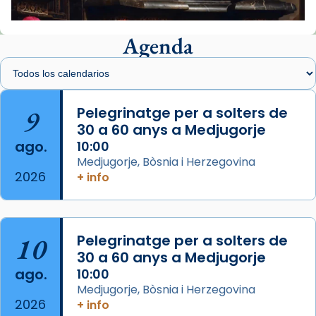
📸 J. Merino
Agenda
Foto
View on Facebook
·
Share
Arquebisbat de Barcelona
is at Catedral
9
Pelegrinatge per a solters de
de Barcelona.
30 a 60 anys a Medjugorje
2 weeks ago
ago.
10:00
Aquest dilluns, 27 de juliol, ha tingut lloc la
Medjugorje, Bòsnia i Herzegovina
missa d’acció de gràcies en agraïment al
2026
+ info
comitè organitzador de la visita apostòlica
del Sant Pare Lleó XIV a Barcelona, i als
col·laboradors, a la Catedral de Barcelona.
10
Pelegrinatge per a solters de
L’arquebisbe de Barcelona, el cardenal Joan
30 a 60 anys a Medjugorje
Josep Omella, ha presidit la missa i l’ha
ago.
10:00
concelebrat el bisbe auxiliar de Barcelona,
Medjugorje, Bòsnia i Herzegovina
Mons. David Abadías.
2026
+ info