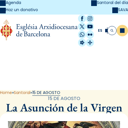
Agenda
Santoral del día
SAVA
Haz un donativo
Facebook
Instagram
X / Twitter
YouTube
ES
Me
Buscar
WhatsApp
Flickr
Radio Estel
Catalunya Cristi
Santoral
Home
Santoral
15 DE AGOSTO
15 DE AGOSTO
La Asunción de la Virgen