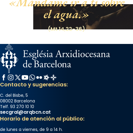
Mándame ir a ti sobre
el agua.
(Mt 14,22-36)
Facebook
Instagram
X / Twitter
YouTube
WhatsApp
Flickr
Radio Estel
Catalunya Cristiana
Contacto y sugerencias:
C. del Bisbe, 5
08002 Barcelona
Telf. 93 270 10 10
secgral@arqbcn.cat
Horario de atención al público:
de lunes a viernes, de 9 a 14 h.