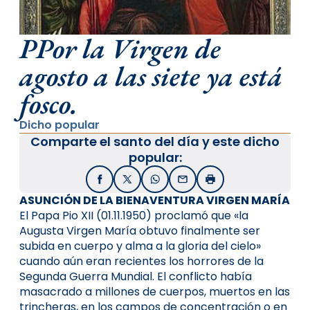
PPor la Virgen de
agosto a las siete ya está
fosco.
Dicho popular
Comparte el santo del día y este dicho
popular:
Facebook
X / Twitter
WhatsApp
Email
Imprimir
ASUNCIÓN DE LA BIENAVENTURA VIRGEN MARÍA
El Papa Pio XII (01.11.1950) proclamó que «la
Augusta Virgen María obtuvo finalmente ser
subida en cuerpo y alma a la gloria del cielo»
cuando aún eran recientes los horrores de la
Segunda Guerra Mundial. El conflicto había
masacrado a millones de cuerpos, muertos en las
trincheras, en los campos de concentración o en