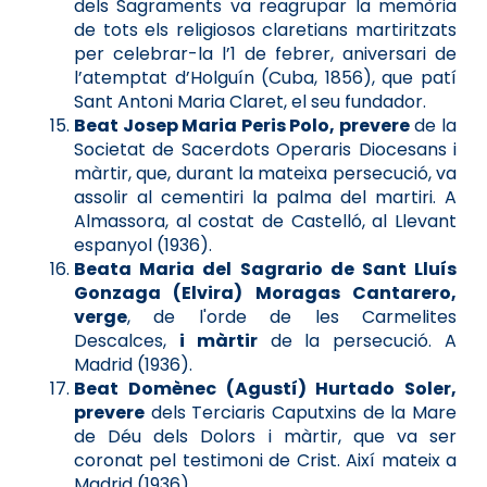
dels Sagraments va reagrupar la memòria
de tots els religiosos claretians martiritzats
per celebrar-la l’1 de febrer, aniversari de
l’atemptat d’Holguín (Cuba, 1856), que patí
Sant Antoni Maria Claret, el seu fundador.
Beat Josep Maria Peris Polo, prevere
de la
Societat de Sacerdots Operaris Diocesans i
màrtir, que, durant la mateixa persecució, va
assolir al cementiri la palma del martiri. A
Almassora, al costat de Castelló, al Llevant
espanyol (1936).
Beata Maria del Sagrario de Sant Lluís
Gonzaga (Elvira) Moragas Cantarero,
verge
, de l'orde de les Carmelites
Descalces,
i màrtir
de la persecució. A
Madrid (1936).
Beat Domènec (Agustí) Hurtado Soler,
prevere
dels Terciaris Caputxins de la Mare
de Déu dels Dolors i màrtir, que va ser
coronat pel testimoni de Crist. Així mateix a
Madrid (1936).