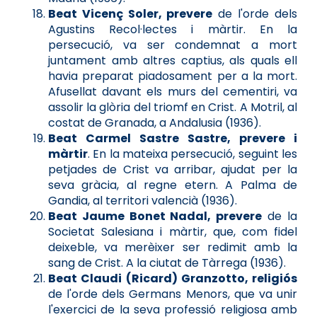
Beat Vicenç Soler, prevere
de l'orde dels
Agustins Recol·lectes i màrtir. En la
persecució, va ser condemnat a mort
juntament amb altres captius, als quals ell
havia preparat piadosament per a la mort.
Afusellat davant els murs del cementiri, va
assolir la glòria del triomf en Crist. A Motril, al
costat de Granada, a Andalusia (1936).
Beat Carmel Sastre Sastre, prevere i
màrtir
. En la mateixa persecució, seguint les
petjades de Crist va arribar, ajudat per la
seva gràcia, al regne etern. A Palma de
Gandia, al territori valencià (1936).
Beat Jaume Bonet Nadal, prevere
de la
Societat Salesiana i màrtir, que, com fidel
deixeble, va merèixer ser redimit amb la
sang de Crist. A la ciutat de Tàrrega (1936).
Beat Claudi (Ricard) Granzotto, religiós
de l'orde dels Germans Menors, que va unir
l'exercici de la seva professió religiosa amb