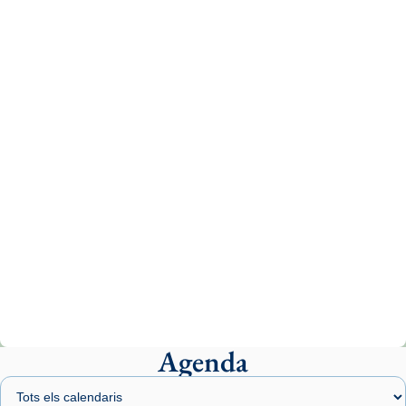
Recupera l'entrevista comp
Vatican
tican News 👇
News
www.vaticannews.va/es/iglesia/news/2026-
07/carmina-historia-depresion-papa-viaje-
espana-testimoni...
Photo
View on Facebook
·
Share
Arquebisbat de Barcelona
1 week ago
«Avui les santes Juliana i Semproniana ens
ajuden a alçar la mirada»
Mons. Sergi Gordo, bisbe de Tortosa, ha
presidit aquest 27 de juliol la missa de Les
Agenda
Santes de Mataró.