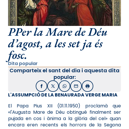
PPer la Mare de Déu
d’agost, a les set ja és
fosc.
Dita popular
Comparteix el sant del dia i aquesta dita
popular:
Facebook
X / Twitter
WhatsApp
Email
Imprimir
L'ASSUMPCIÓ DE LA BENAURADA VERGE MARIA
El Papa Pius XII (01.11.1950) proclamà que
«l'Augusta Mare de Déu obtingué finalment ser
pujada en cos i ànima a la glòria del cel» quan
encara eren recents els horrors de la Segona