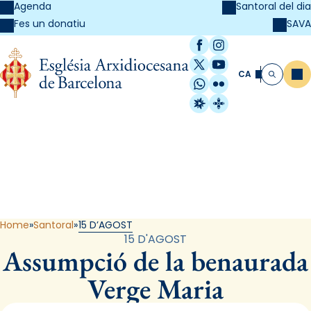
Agenda
Santoral del dia
SAVA
Fes un donatiu
Facebook
Instagram
X / Twitter
YouTube
CA
Me
Cerca
WhatsApp
Flickr
Radio Estel
Catalunya Cristi
Santoral
Home
Santoral
15 D’AGOST
15 D'AGOST
Assumpció de la benaurada
Verge Maria