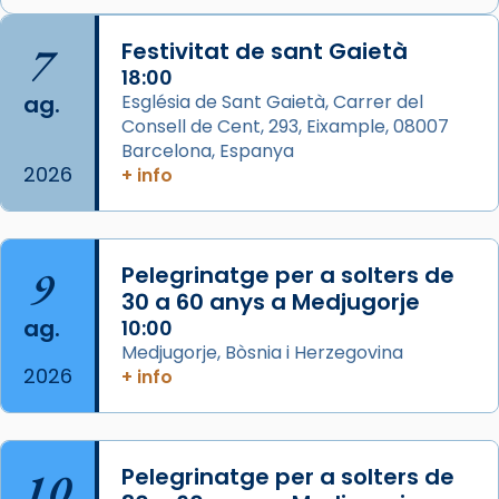
🔗
tinyurl.com/cvu5jmbk
📸 J. Merino
7
Festivitat de sant Gaietà
18:00
Photo
ag.
Església de Sant Gaietà, Carrer del
View on Facebook
·
Share
Consell de Cent, 293, Eixample, 08007
Barcelona, Espanya
2026
Arquebisbat de Barcelona
+ info
is at Catedral
de Barcelona.
2 weeks ago
Aquest dilluns, 27 de juliol, ha tingut lloc la
9
Pelegrinatge per a solters de
missa d’acció de gràcies en agraïment al
30 a 60 anys a Medjugorje
comitè organitzador de la visita apostòlica
ag.
10:00
del Sant Pare Lleó XIV a Barcelona, i als
Medjugorje, Bòsnia i Herzegovina
col·laboradors, a la Catedral de Barcelona.
2026
+ info
L’arquebisbe de Barcelona, el cardenal Joan
Josep Omella, ha presidit la missa i l’ha
concelebrat el bisbe auxiliar de Barcelona,
10
Pelegrinatge per a solters de
Mons. David Abadías.