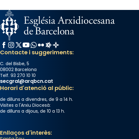
Facebook
Instagram
X / Twitter
YouTube
WhatsApp
Flickr
Radio Estel
Catalunya Cristiana
Contacte i suggeriments:
C. del Bisbe, 5
08002 Barcelona
Telf. 93 270 10 10
secgral@arqbcn.cat
Horari d'atenció al públic:
de dilluns a divendres, de 9 a 14 h.
Visites a l'Arxiu Diocesà:
de dilluns a dijous, de 10 a 13 h.
Enllaços d'interès:
Santa Seu