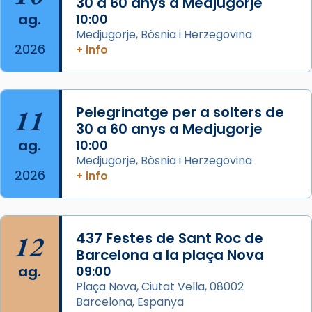
30 a 60 anys a Medjugorje
📸 Dr. G. Simón
ag.
10:00
Medjugorje, Bòsnia i Herzegovina
Photo
2026
+ info
View on Facebook
·
Share
Arquebisbat de Barcelona
11
Pelegrinatge per a solters de
2 weeks ago
30 a 60 anys a Medjugorje
Memòria de les santes Juliana i
ag.
10:00
Semproniana, verges i màrtirs.
Medjugorje, Bòsnia i Herzegovina
2026
+ info
Acompanyant la història de sant Cugat, a
partir de l’Edat Mitjana sorgeix la tradició
que les santes Juliana (“relatiu a Júlia”) i
Semproniana (“relatiu a Semprònia =
12
437 Festes de Sant Roc de
eterna”) són deixebles seves. I l’any 1667, el
Barcelona a la plaça Nova
frare Joan Gaspar Roig, afirma en una obra
ag.
09:00
que les santes són filles de l’antiga Iluro.
Plaça Nova, Ciutat Vella, 08002
Mataró en reivindicarà les relíquies fins que
Barcelona, Espanya