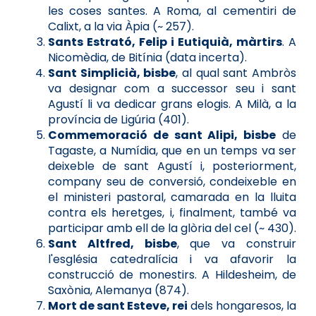
les coses santes. A Roma, al cementiri de
Calixt, a la via Àpia (~ 257).
Sants Estrató, Felip i Eutiquià, màrtirs
. A
Nicomèdia, de Bitínia (data incerta).
Sant Simplicià, bisbe
, al qual sant Ambròs
va designar com a successor seu i sant
Agustí li va dedicar grans elogis. A Milà, a la
província de Ligúria (401).
Commemoració de sant Alipi, bisbe
de
Tagaste, a Numídia, que en un temps va ser
deixeble de sant Agustí i, posteriorment,
company seu de conversió, condeixeble en
el ministeri pastoral, camarada en la lluita
contra els heretges, i, finalment, també va
participar amb ell de la glòria del cel (~ 430).
Sant Altfred, bisbe
, que va construir
l'església catedralícia i va afavorir la
construcció de monestirs. A Hildesheim, de
Saxònia, Alemanya (874).
Mort de sant Esteve, rei
dels hongaresos, la