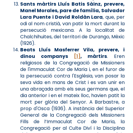
Sants màrtirs Lluís Batis Sàinz, prevere,
Manel Morales, pare de família, Salvador
Lara Puente i David Roldàn Lara
, que, per
odi al nom cristià, van patir la mort durant la
persecució mexicana. A la localitat de
Chalchihuites, del territori de Durango, Mèxic
(1926).
Beats Lluís Masferrer Vila, prevere, i
dinou companys
[1]
, màrtirs
. Eren
religiosos de la Congregació de Missioners
de l'immaculat Cor de Maria i, en el furor de
la persecució contra l'Església, van posar la
seva vida en mans de Crist i es van unir en
una abraçada amb els seus germans que, el
dia anterior i en el mateix lloc, havien patit la
mort per glòria del Senyor. A Barbastre, a
prop d'Osca (1936). A instància del Superior
General de la Congregació dels Missioners
Fills de l’Immaculat Cor de Maria, la
Congregació per al Culte Diví i la Disciplina