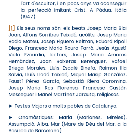
l'art d'escultor, i en pocs anys va aconseguir
la perfecció imitant Crist. A Pàdua, Itàlia
(1947).
[1]
Els seus noms són: els beats Josep Maria Blai
Joan, Alfons Sorribes Teixidó, acòlits; Josep Maria
Badia Mateu, Josep Figuero Beltran, Eduard Ripoll
Diego, Francesc Maria Roura Farró, Jesús Agustí
Viela Ezcurdia, lectors; Josep Maria Amorós
Hemàndez, Joan Baixeras Berenguer, Rafael
Briega Morales, Lluís Escalé Binefa, Raimon Illa
Salvia, Lluís Lladó Teixidó, Miquel Masip Gonzàlez,
Faustí Pérez García, Sebastià Riera Coromina,
Josep Maria Ros Florensa, Francesc Castàn
Messeguer i Manel Martínez Jarauta, religiosos.
► Festes Majors a molts pobles de Catalunya.
► Onomàstiques: Maria (Mariones, Mireies),
Assumpció, Alba, Mar (Mare de Déu del Mar, a la
Basílica de Barcelona).