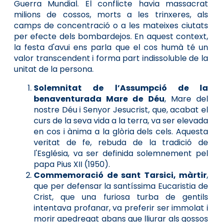
Guerra Mundial. El conflicte havia massacrat
milions de cossos, morts a les trinxeres, als
camps de concentració o a les mateixes ciutats
per efecte dels bombardejos. En aquest context,
la festa d'avui ens parla que el cos humà té un
valor transcendent i forma part indissoluble de la
unitat de la persona.
Solemnitat de l’Assumpció de la
benaventurada Mare de Déu
, Mare del
nostre Déu i Senyor Jesucrist, que, acabat el
curs de la seva vida a la terra, va ser elevada
en cos i ànima a la glòria dels cels. Aquesta
veritat de fe, rebuda de la tradició de
l'Església, va ser definida solemnement pel
papa Pius XII (1950).
Commemoració de sant Tarsici, màrtir
,
que per defensar la santíssima Eucaristia de
Crist, que una furiosa turba de gentils
intentava profanar, va preferir ser immolat i
morir apedregat abans que lliurar als gossos