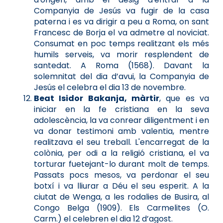
Companyia de Jesús va fugir de la casa
paterna i es va dirigir a peu a Roma, on sant
Francesc de Borja el va admetre al noviciat.
Consumat en poc temps realitzant els més
humils serveis, va morir resplendent de
santedat. A Roma (1568). Davant la
solemnitat del dia d’avui, la Companyia de
Jesús el celebra el dia 13 de novembre.
Beat Isidor Bakanja, màrtir
, que es va
iniciar en la fe cristiana en la seva
adolescència, la va conrear diligentment i en
va donar testimoni amb valentia, mentre
realitzava el seu treball. L'encarregat de la
colònia, per odi a la religió cristiana, el va
torturar fuetejant-lo durant molt de temps.
Passats pocs mesos, va perdonar el seu
botxí i va lliurar a Déu el seu esperit. A la
ciutat de Wenga, a les rodalies de Busira, al
Congo Belga (1909). Els Carmelites (O.
Carm.) el celebren el dia 12 d’agost.