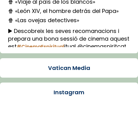
🍿 «Viaje al país de los blancos»
🍿 «León XIV, el hombre detrás del Papa»
🍿 «Las ovejas detectives»
▶️ Descobreix les seves recomanacions i
prepara una bona sessió de cinema aquest
est
itual @cinemaspiritcat
#CinemaEspiritual
Imatge: Generada amb IA (OpenAI)
Video
Vatican Media
View on Facebook
·
Share
Instagram
Arquebisbat de Barcelona
1 week ago
La Carmina va patir depressió. Fa gairebé
dos mesos, a l'Estadi Lluís Companys, la
jove va fer arribar el seu testimoni al papa
Lleó XIV.