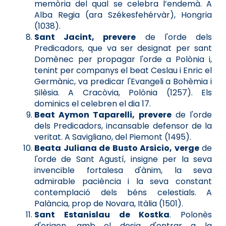
memòria del qual se celebra l’endemà. A
Alba Regia (ara Székesfehérvàr), Hongria
(1038).
Sant Jacint, prevere
de l'orde dels
Predicadors, que va ser designat per sant
Domènec per propagar l'orde a Polònia i,
tenint per companys el beat Ceslau i Enric el
Germànic, va predicar l'Evangeli a Bohèmia i
Silèsia. A Cracòvia, Polònia (1257). Els
dominics el celebren el dia 17.
Beat Aymon Taparelli, prevere
de l'orde
dels Predicadors, incansable defensor de la
veritat. A Savigliano, del Piemont (1495).
Beata Juliana de Busto Arsicio, verge
de
l'orde de Sant Agustí, insigne per la seva
invencible fortalesa d'ànim, la seva
admirable paciència i la seva constant
contemplació dels béns celestials. A
Palància, prop de Novara, Itàlia (1501).
Sant Estanislau de Kostka
. Polonès
d'origen, amb el desig d'entrar a la