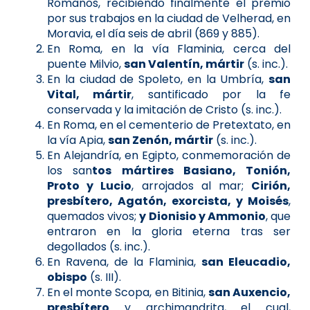
Romanos, recibiendo finalmente el premio
por sus trabajos en la ciudad de Velherad, en
Moravia, el día seis de abril (869 y 885).
En Roma, en la vía Flaminia, cerca del
puente Milvio,
san Valentín, mártir
(s. inc.).
En la ciudad de Spoleto, en la Umbría,
san
Vital, mártir
, santificado por la fe
conservada y la imitación de Cristo (s. inc.).
En Roma, en el cementerio de Pretextato, en
la vía Apia,
san Zenón, mártir
(s. inc.).
En Alejandría, en Egipto, conmemoración de
los san
tos mártires Basiano, Tonión,
Proto y Lucio
, arrojados al mar;
Cirión,
presbítero, Agatón, exorcista, y Moisés
,
quemados vivos;
y Dionisio y Ammonio
, que
entraron en la gloria eterna tras ser
degollados (s. inc.).
En Ravena, de la Flaminia,
san Eleucadio,
obispo
(s. III).
En el monte Scopa, en Bitinia,
san Auxencio,
presbítero
y archimandrita, el cual,