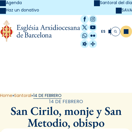
Agenda
Santoral del día
SAVA
Haz un donativo
Facebook
Instagram
X / Twitter
YouTube
ES
Me
Buscar
WhatsApp
Flickr
Radio Estel
Catalunya Cristi
Santoral
Home
Santoral
14 DE FEBRERO
14 DE FEBRERO
San Cirilo, monje y San
Metodio, obispo