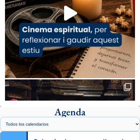
View on Facebook
·
Share
Arquebisbat de Barcelona
2 weeks ago
«Avui les santes Juliana i Semproniana ens
ajuden a alçar la mirada»
Mons. Sergi Gordo, bisbe de Tortosa, ha
presidit aquest 27 de juliol la missa de Les
Santes de Mataró.
🔗
tinyurl.com/cvu5jmbk
📸 J. Merino
Agenda
Foto
View on Facebook
·
Share
Arquebisbat de Barcelona
is at Catedral