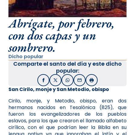
Abrígate, por febrero,
con dos capas y un
sombrero.
Dicho popular
Comparte el santo del día y este dicho
popular:
Facebook
X / Twitter
WhatsApp
Email
Imprimir
San Cirilo, monje y San Metodio, obispo
Cirilo, monje, y
Metodio
, obispo, eran dos
her
manos na
cidos en Te
salónica (825), que
fueron los evangelizadores de los pueblos
eslavos, para los que crearon el llamado alfabeto
cirílico, con el que podrían leer la Biblia en su
lengua nativa ya que ignoraban el latín y el