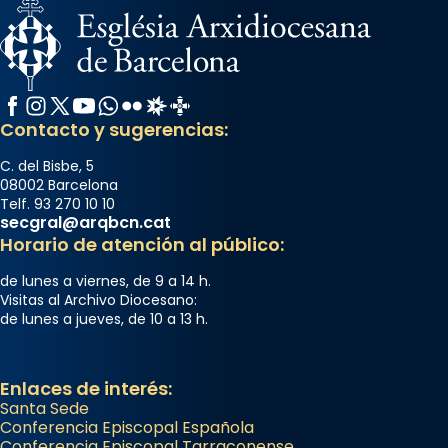
Facebook
Instagram
X / Twitter
YouTube
WhatsApp
Flickr
Radio Estel
Catalunya Cristiana
Contacto y sugerencias:
C. del Bisbe, 5
08002 Barcelona
Telf. 93 270 10 10
secgral@arqbcn.cat
Horario de atención al público:
de lunes a viernes, de 9 a 14 h.
Visitas al Archivo Diocesano:
de lunes a jueves, de 10 a 13 h.
Enlaces de interés:
Santa Sede
Conferencia Episcopal Española
Conferencia Episcopal Tarraconense