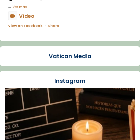
...
Ver más
Vídeo
View on Facebook
·
Share
Arquebisbat de Barcelona
1 week ago
Vatican Media
La Carmina va patir depressió. Fa gairebé
dos mesos, a l'Estadi Lluís Companys, la
jove va fer arribar el seu testimoni al papa
Instagram
Lleó XIV.
Recupera l'entrevista comp
Vatican
tican News 👇
News
www.vaticannews.va/es/iglesia/news/2026-
07/carmina-historia-depresion-papa-viaje-
espana-testimoni...
Foto