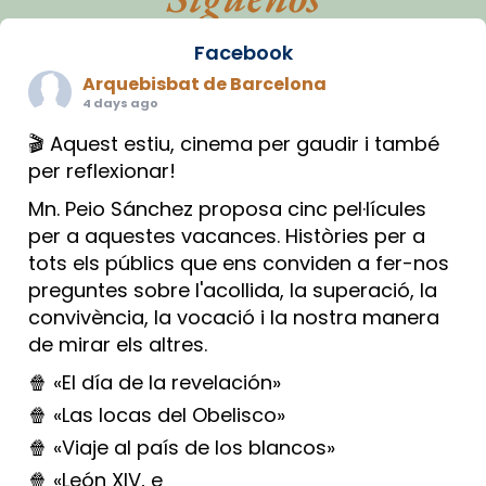
Facebook
Arquebisbat de Barcelona
4 days ago
🎬 Aquest estiu, cinema per gaudir i també
per reflexionar!
Mn. Peio Sánchez proposa cinc pel·lícules
per a aquestes vacances. Històries per a
tots els públics que ens conviden a fer-nos
preguntes sobre l'acollida, la superació, la
convivència, la vocació i la nostra manera
de mirar els altres.
🍿 «El día de la revelación»
🍿 «Las locas del Obelisco»
🍿 «Viaje al país de los blancos»
🍿 «León XIV, e