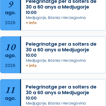
9
Pelegrinatge per a solters de
de Barcelona.
30 a 60 anys a Medjugorje
2 weeks ago
ago.
10:00
Aquest dilluns, 27 de juliol, ha tingut lloc la
Medjugorje, Bòsnia i Herzegovina
missa d’acció de gràcies en agraïment al
2026
+ info
comitè organitzador de la visita apostòlica
del Sant Pare Lleó XIV a Barcelona, i als
col·laboradors, a la Catedral de Barcelona.
10
Pelegrinatge per a solters de
L’arquebisbe de Barcelona, el cardenal Joan
30 a 60 anys a Medjugorje
Josep Omella, ha presidit la missa i l’ha
ago.
10:00
concelebrat el bisbe auxiliar de Barcelona,
Medjugorje, Bòsnia i Herzegovina
Mons. David Abadías.
2026
+ info
📸 Dr. G. Simón
Foto
11
Pelegrinatge per a solters de
View on Facebook
·
Share
30 a 60 anys a Medjugorje
ago.
10:00
Arquebisbat de Barcelona
Medjugorje, Bòsnia i Herzegovina
2 weeks ago