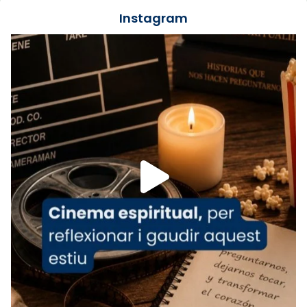
jove va fer arribar el seu testimoni al papa
Instagram
Lleó XIV.
Recupera l'entrevista comp
Vatican
tican News 👇
News
www.vaticannews.va/es/iglesia/news/2026-
07/carmina-historia-depresion-papa-viaje-
espana-testimoni...
Foto
View on Facebook
·
Share
Arquebisbat de Barcelona
2 weeks ago
«Avui les santes Juliana i Semproniana ens
ajuden a alçar la mirada»
Mons. Sergi Gordo, bisbe de Tortosa, ha
presidit aquest 27 de juliol la missa de Les