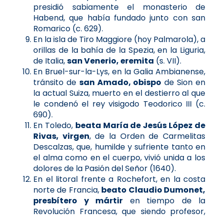
presidió sabiamente el monasterio de
Habend, que había fundado junto con san
Romarico (c. 629).
En la isla de Tiro Maggiore (hoy Palmarola), a
orillas de la bahía de la Spezia, en la Liguria,
de Italia,
san Venerio, eremita
(s. VII).
En Bruel-sur-la-Lys, en la Galia Ambianense,
tránsito de
san Amado, obispo
de Sion en
la actual Suiza, muerto en el destierro al que
le condenó el rey visigodo Teodorico III (c.
690).
En Toledo,
beata María de Jesús López de
Rivas, virgen
, de la Orden de Carmelitas
Descalzas, que, humilde y sufriente tanto en
el alma como en el cuerpo, vivió unida a los
dolores de la Pasión del Señor (1640).
En el litoral frente a Rochefort, en la costa
norte de Francia,
beato Claudio Dumonet,
presbítero y mártir
en tiempo de la
Revolución Francesa, que siendo profesor,