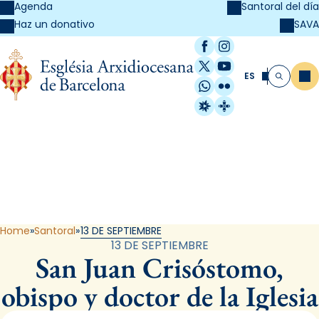
Agenda
Santoral del día
SAVA
Haz un donativo
Facebook
Instagram
X / Twitter
YouTube
ES
Me
Buscar
WhatsApp
Flickr
Radio Estel
Catalunya Cristi
Santoral
Home
Santoral
13 DE SEPTIEMBRE
13 DE SEPTIEMBRE
San Juan Crisóstomo,
obispo y doctor de la Iglesia