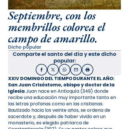
Septiembre, con los
membrillos colorea el
campo de amarillo.
Dicho popular
Comparte el santo del día y este dicho
popular:
Facebook
X / Twitter
WhatsApp
Email
Imprimir
XXIV DOMINGO DEL TIEMPO DURANTE EL AÑO:
San Juan Crisóstomo, obispo y doctor de la
Iglesia
Juan nace en Antioquía (349) donde
recibe una educación muy importante tanto en
las letras profanas como en las cris­tianas.
Bautizado hacia los veinte años, se ordena de
sacerdote y, después de haber vivido en un
monasterio, es elegido patriarca de