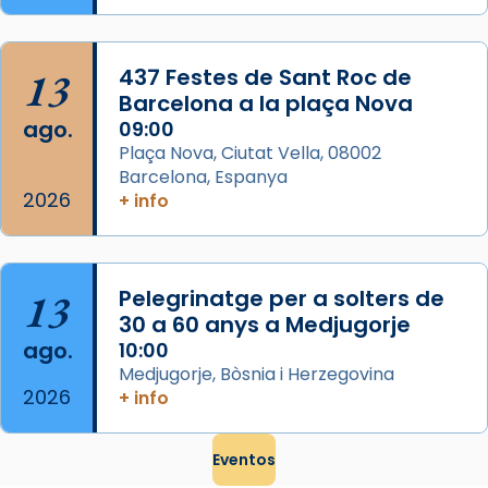
que les santes són filles de l’antiga Iluro.
Mataró en reivindicarà les relíq
...
Ver más
13
437 Festes de Sant Roc de
Foto
Barcelona a la plaça Nova
ago.
09:00
View on Facebook
·
Share
Plaça Nova, Ciutat Vella, 08002
Barcelona, Espanya
2026
+ info
13
Pelegrinatge per a solters de
30 a 60 anys a Medjugorje
ago.
10:00
Medjugorje, Bòsnia i Herzegovina
2026
+ info
Eventos