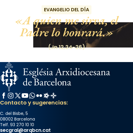
EVANGELIO DEL DÍA
A quien me sirva, el
Padre lo honrará.
(Jn 12,24-26)
Facebook
Instagram
X / Twitter
YouTube
WhatsApp
Flickr
Radio Estel
Catalunya Cristiana
Contacto y sugerencias:
C. del Bisbe, 5
08002 Barcelona
Telf. 93 270 10 10
secgral@arqbcn.cat