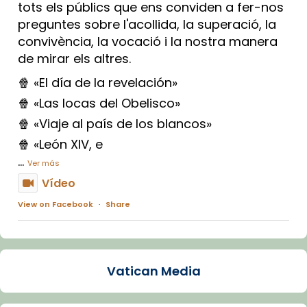
tots els públics que ens conviden a fer-nos
preguntes sobre l'acollida, la superació, la
convivència, la vocació i la nostra manera
de mirar els altres.
🍿 «El día de la revelación»
🍿 «Las locas del Obelisco»
🍿 «Viaje al país de los blancos»
🍿 «León XIV, e
...
Ver más
Vídeo
View on Facebook
·
Share
Arquebisbat de Barcelona
2 weeks ago
Vatican Media
La Carmina va patir depressió. Fa gairebé
dos mesos, a l'Estadi Lluís Companys, la