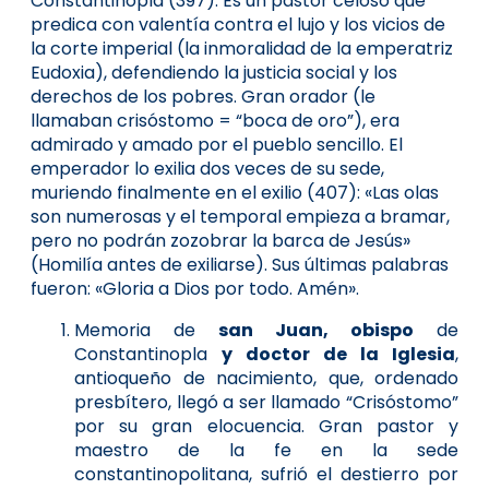
Constantinopla (397). Es un pastor celoso que
predica con valentía contra el lujo y los vicios de
la corte imperial (la in­moralidad de la emperatriz
Eudoxia), defendiendo la justicia social y los
derechos de los pobres. Gran orador (le
llamaban crisóstomo = “boca de oro”), era
admirado y amado por el pueblo sencillo. El
emperador lo exilia dos veces de su sede,
muriendo finalmente en el exilio (407): «Las olas
son numerosas y el temporal empieza a bramar,
pero no podrán zozobrar la barca de Jesús»
(Homilía antes de exiliarse). Sus últimas palabras
fueron: «Gloria a Dios por todo. Amén».
Memoria de
san Juan, obispo
de
Constantinopla
y doctor de la Iglesia
,
antioqueño de nacimiento, que, ordenado
presbítero, llegó a ser llamado “Crisóstomo”
por su gran elocuencia. Gran pastor y
maestro de la fe en la sede
constantinopolitana, sufrió el destierro por