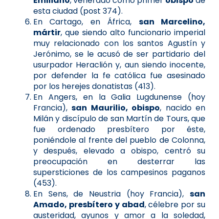
Emiliano
, venerado como primer
obispo
de
esta ciudad (post 374).
En Cartago, en África,
san Marcelino,
mártir
, que siendo alto funcionario imperial
muy relacionado con los santos Agustín y
Jerónimo, se le acusó de ser partidario del
usurpador Heraclión y, aun siendo inocente,
por defender la fe católica fue asesinado
por los herejes donatistas (413).
En Angers, en la Galia Lugdunense (hoy
Francia),
san Maurilio, obispo
, nacido en
Milán y discípulo de san Martín de Tours, que
fue ordenado presbítero por éste,
poniéndole al frente del pueblo de Colonna,
y después, elevado a obispo, centró su
preocupación en desterrar las
supersticiones de los campesinos paganos
(453).
En Sens, de Neustria (hoy Francia),
san
Amado, presbítero y abad
, célebre por su
austeridad, ayunos y amor a la soledad,