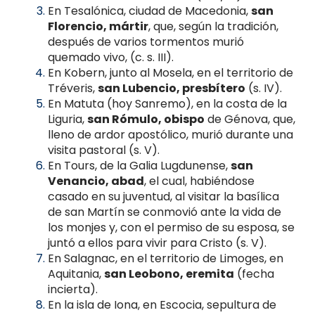
En Tesalónica, ciudad de Macedonia,
san
Florencio, mártir
, que, según la tradición,
después de varios tormentos murió
quemado vivo, (c. s. III).
En Kobern, junto al Mosela, en el territorio de
Tréveris,
san Lubencio, presbítero
(s. IV).
En Matuta (hoy Sanremo), en la costa de la
Liguria,
san Rómulo, obispo
de Génova, que,
lleno de ardor apostólico, murió durante una
visita pastoral (s. V).
En Tours, de la Galia Lugdunense,
san
Venancio, abad
, el cual, habiéndose
casado en su juventud, al visitar la basílica
de san Martín se conmovió ante la vida de
los monjes y, con el permiso de su esposa, se
juntó a ellos para vivir para Cristo (s. V).
En Salagnac, en el territorio de Limoges, en
Aquitania,
san Leobono, eremita
(fecha
incierta).
En la isla de Iona, en Escocia, sepultura de