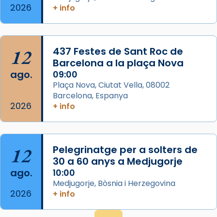
2026
+ info
frare Joan Gaspar Roig, afirma en una obra
que les santes són filles de l’antiga Iluro.
Mataró en reivindicarà les relíq
...
Ver más
12
437 Festes de Sant Roc de
Foto
Barcelona a la plaça Nova
ago.
09:00
View on Facebook
·
Share
Plaça Nova, Ciutat Vella, 08002
Barcelona, Espanya
2026
+ info
12
Pelegrinatge per a solters de
30 a 60 anys a Medjugorje
ago.
10:00
Medjugorje, Bòsnia i Herzegovina
2026
+ info