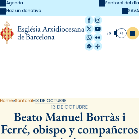
Agenda
Santoral del día
SAVA
Haz un donativo
Facebook
Instagram
X / Twitter
YouTube
ES
Me
Buscar
WhatsApp
Flickr
Radio Estel
Catalunya Cristi
Santoral
Home
Santoral
13 DE OCTUBRE
13 DE OCTUBRE
Beato Manuel Borràs i
Ferré, obispo y compañeros