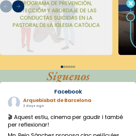
Síguenos
Facebook
Arquebisbat de Barcelona
2 days ago
🎬 Aquest estiu, cinema per gaudir i també
per reflexionar!
Mn. Peio Sánchez proposa cinc pel·lícules