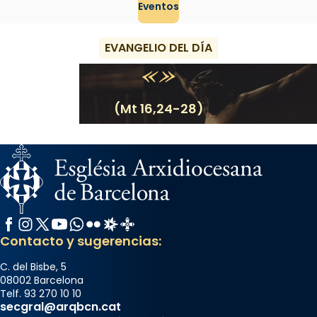
Eventos
EVANGELIO DEL DÍA
(Mt 16,24-28)
Facebook
Instagram
X / Twitter
YouTube
WhatsApp
Flickr
Radio Estel
Catalunya Cristiana
Contacto y sugerencias:
C. del Bisbe, 5
08002 Barcelona
Telf. 93 270 10 10
secgral@arqbcn.cat