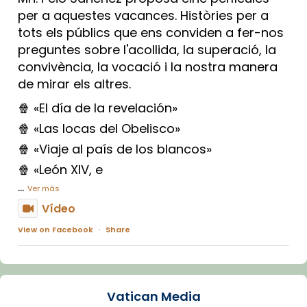
per a aquestes vacances. Històries per a
tots els públics que ens conviden a fer-nos
preguntes sobre l'acollida, la superació, la
convivència, la vocació i la nostra manera
de mirar els altres.
🍿 «El día de la revelación»
🍿 «Las locas del Obelisco»
🍿 «Viaje al país de los blancos»
🍿 «León XIV, e
...
Ver más
Vídeo
View on Facebook
·
Share
Arquebisbat de Barcelona
1 week ago
Vatican Media
La Carmina va patir depressió. Fa gairebé