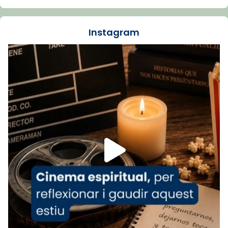
dos mesos, a l'Estadi Lluís Companys, la
jove va fer arribar el seu testimoni al papa
Instagram
Lleó XIV.
Recupera l'entrevista comp
Vatican
tican News 👇
News
www.vaticannews.va/es/iglesia/news/2026-
07/carmina-historia-depresion-papa-viaje-
espana-testimoni...
Foto
View on Facebook
·
Share
Arquebisbat de Barcelona
1 week ago
«Avui les santes Juliana i Semproniana ens
ajuden a alçar la mirada»