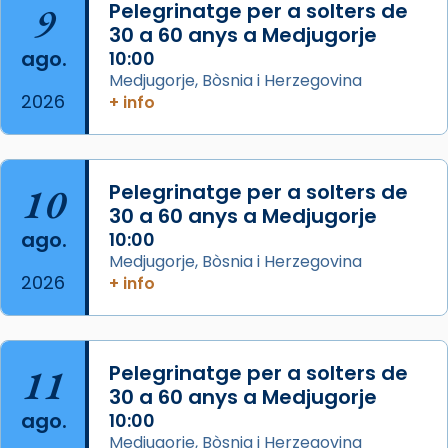
9
Pelegrinatge per a solters de
Josep Omella, ha presidit la missa i l’ha
30 a 60 anys a Medjugorje
concelebrat el bisbe auxiliar de Barcelona,
ago.
10:00
Mons. David Abadías.
Medjugorje, Bòsnia i Herzegovina
2026
+ info
📸 Dr. G. Simón
Foto
View on Facebook
·
Share
10
Pelegrinatge per a solters de
30 a 60 anys a Medjugorje
Arquebisbat de Barcelona
ago.
10:00
2 weeks ago
Medjugorje, Bòsnia i Herzegovina
2026
Memòria de les santes Juliana i
+ info
Semproniana, verges i màrtirs.
Acompanyant la història de sant Cugat, a
partir de l’Edat Mitjana sorgeix la tradició
11
Pelegrinatge per a solters de
que les santes Juliana (“relatiu a Júlia”) i
30 a 60 anys a Medjugorje
Semproniana (“relatiu a Semprònia =
ago.
10:00
eterna”) són deixebles seves. I l’any 1667, el
Medjugorje, Bòsnia i Herzegovina