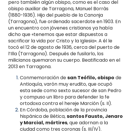
pero también algún obispo, como es el caso del
obispo auxiliar de Tarragona, Manuel Borràs
(1880-1936). Hijo del pueblo de la Canonja
(Tarragona), fue ordenado sacerdote en 1903. En
un encuentro con jóvenes cristianos ya había
dicho que «tenemos que estar dispuestos a
sacrifi­car la vida por Cristo y la Iglesia». A él le
tocó el 12 de agosto de 1936, cerca del puerto de
l’Illa (Tarragona). Después de fusilarlo, los
milicianos quemaron su cuerpo. Beatificado en el
2013 en Tarragona.
Conmemoración de
san Teófilo, obispo
de
Antioquía, varón muy erudito, que ocupó
esta sede como sexto sucesor de san Pedro
y compuso un libro para defender la fe
ortodoxa contra el hereje Marción (s. II).
En Córdoba, población de la provincia
hispánica de Bética,
santos Fausto, Jenaro
y Marcial, mártires
, que adornan a la
ciudad como tres coronas (s. III/IV).