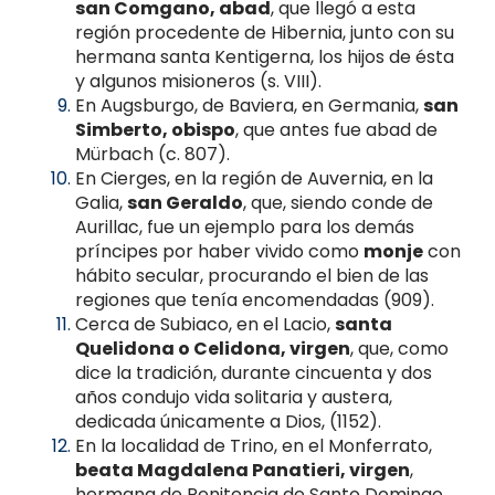
san Comgano, abad
, que llegó a esta
región procedente de Hibernia, junto con su
hermana santa Kentigerna, los hijos de ésta
y algunos misioneros (s. VIII).
En Augsburgo, de Baviera, en Germania,
san
Simberto, obispo
, que antes fue abad de
Mürbach (c. 807).
En Cierges, en la región de Auvernia, en la
Galia,
san Geraldo
, que, siendo conde de
Aurillac, fue un ejemplo para los demás
príncipes por haber vivido como
monje
con
hábito secular, procurando el bien de las
regiones que tenía encomendadas (909).
Cerca de Subiaco, en el Lacio,
santa
Quelidona o Celidona, virgen
, que, como
dice la tradición, durante cincuenta y dos
años condujo vida solitaria y austera,
dedicada únicamente a Dios, (1152).
En la localidad de Trino, en el Monferrato,
beata Magdalena Panatieri, virgen
,
hermana de Penitencia de Santo Domingo