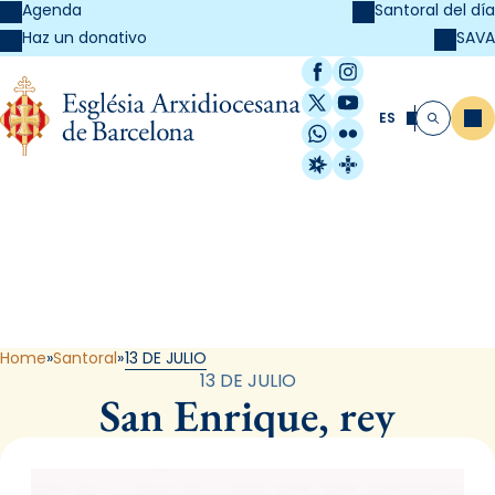
Agenda
Santoral del día
SAVA
Haz un donativo
Facebook
Instagram
X / Twitter
YouTube
ES
Me
Buscar
WhatsApp
Flickr
Radio Estel
Catalunya Cristi
Santoral
Home
Santoral
13 DE JULIO
13 DE JULIO
San Enrique, rey