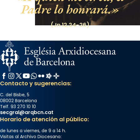
Padre lo honrará.
(Jn 12,24-26)
Facebook
Instagram
X / Twitter
YouTube
WhatsApp
Flickr
Radio Estel
Catalunya Cristiana
Contacto y sugerencias:
C. del Bisbe, 5
08002 Barcelona
Telf. 93 270 10 10
secgral@arqbcn.cat
Horario de atención al público:
de lunes a viernes, de 9 a 14 h.
Visitas al Archivo Diocesano: