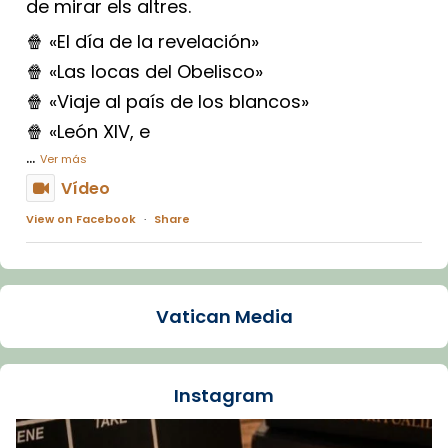
de mirar els altres.
🍿 «El día de la revelación»
🍿 «Las locas del Obelisco»
🍿 «Viaje al país de los blancos»
🍿 «León XIV, e
...
Ver más
Vídeo
View on Facebook
·
Share
Arquebisbat de Barcelona
2 weeks ago
Vatican Media
La Carmina va patir depressió. Fa gairebé
dos mesos, a l'Estadi Lluís Companys, la
jove va fer arribar el seu testimoni al papa
Instagram
Lleó XIV.
Recupera l'entrevista comp
Vatican