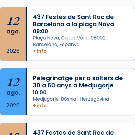
Foto
12
437 Festes de Sant Roc de
View on Facebook
·
Share
Barcelona a la plaça Nova
ago.
09:00
Arquebisbat de Barcelona
Plaça Nova, Ciutat Vella, 08002
2 weeks ago
Barcelona, Espanya
Memòria de les santes Juliana i
2026
+ info
Semproniana, verges i màrtirs.
Acompanyant la història de sant Cugat, a
partir de l’Edat Mitjana sorgeix la tradició
12
Pelegrinatge per a solters de
que les santes Juliana (“relatiu a Júlia”) i
30 a 60 anys a Medjugorje
Semproniana (“relatiu a Semprònia =
ago.
10:00
eterna”) són deixebles seves. I l’any 1667, el
Medjugorje, Bòsnia i Herzegovina
2026
frare Joan Gaspar Roig, afirma en una obra
+ info
que les santes són filles de l’antiga Iluro.
Mataró en reivindicarà les relíq
...
Ver más
437 Festes de Sant Roc de