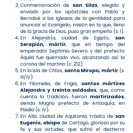
Conmemoración de
san Silas
, elegido y
enviado por los apóstoles con Pablo y
Bernabé a las Iglesias de la gentilidad para
anunciar el Evangelio, misión en la que, lleno
de la gracia de Dios, puso gran empeño (s. I).
En Alejandría, ciudad de Egipto,
san
Serapión, mártir
, que en tiempo del
emperador Septimio Severo y del prefecto
Áquila fue quemado vivo, alcanzando así la
corona del martirio (c. 212).
En la isla de Chíos,
santa Miropa, mártir
(s.
III/IV).
En Filomelia, de Frigia,
santos mártires
Alejandro y treinta soldados
, que, como
cuenta la tradición, fueron
martirizados
,
siendo Magno prefecto de Antioquía, en
Pisidia (s. IV).
En Albi, ciudad de Aquitania, trásito de
san
Eugenio, obispo
de Cartago, glorioso por su
fe y sus virtudes, que sufrió el destierro