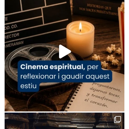
tican News 👇
News
www.vaticannews.va/es/iglesia/news/2026-
07/carmina-historia-depresion-papa-viaje-
espana-testimoni...
Foto
View on Facebook
·
Share
Arquebisbat de Barcelona
2 weeks ago
«Avui les santes Juliana i Semproniana ens
ajuden a alçar la mirada»
Mons. Sergi Gordo, bisbe de Tortosa, ha
presidit aquest 27 de juliol la missa de Les
Santes de Mataró.
🔗
tinyurl.com/cvu5jmbk