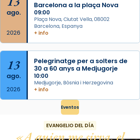
13
Foto
Barcelona a la plaça Nova
ago.
09:00
View on Facebook
·
Share
Plaça Nova, Ciutat Vella, 08002
Barcelona, Espanya
2026
+ info
13
Pelegrinatge per a solters de
30 a 60 anys a Medjugorje
ago.
10:00
Medjugorje, Bòsnia i Herzegovina
2026
+ info
Eventos
EVANGELIO DEL DÍA
A quien me sirva, el