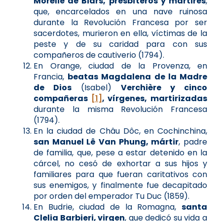
Morélie de Biars, presbíteros y mártires
,
que, encarcelados en una nave ruinosa
durante la Revolución Francesa por ser
sacerdotes, murieron en ella, víctimas de la
peste y de su caridad para con sus
compañeros de cautiverio (1794).
En Orange, ciudad de la Provenza, en
Francia,
beatas Magdalena de la Madre
de Dios
(Isabel)
Verchière y cinco
compañeras
[1]
, vírgenes, martirizadas
durante la misma Revolución Francesa
(1794).
En la ciudad de Châu Dôc, en Cochinchina,
san Manuel Lê Van Phung, mártir
, padre
de familia, que, pese a estar detenido en la
cárcel, no cesó de exhortar a sus hijos y
familiares para que fueran caritativos con
sus enemigos, y finalmente fue decapitado
por orden del emperador Tu Duc (1859).
En Budrie, ciudad de la Romagna,
santa
Clelia Barbieri, virgen
, que dedicó su vida a