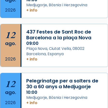
eterna”) són deixebles seves. I l’any 1667, el
Medjugorje, Bòsnia i Herzegovina
2026
+ info
frare Joan Gaspar Roig, afirma en una obra
que les santes són filles de l’antiga Iluro.
Mataró en reivindicarà les relíq
...
Ver más
12
437 Festes de Sant Roc de
Foto
Barcelona a la plaça Nova
ago.
09:00
View on Facebook
·
Share
Plaça Nova, Ciutat Vella, 08002
Barcelona, Espanya
2026
+ info
12
Pelegrinatge per a solters de
30 a 60 anys a Medjugorje
ago.
10:00
Medjugorje, Bòsnia i Herzegovina
2026
+ info