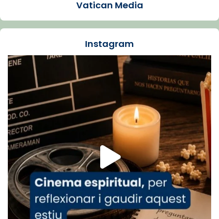
Vatican Media
La Carmina va patir depressió. Fa gairebé
dos mesos, a l'Estadi Lluís Companys, la
jove va fer arribar el seu testimoni al papa
Instagram
Lleó XIV.
Recupera l'entrevista comp
Vatican
tican News 👇
News
www.vaticannews.va/es/iglesia/news/2026-
07/carmina-historia-depresion-papa-viaje-
espana-testimoni...
Foto
View on Facebook
·
Share
Arquebisbat de Barcelona
1 week ago
«Avui les santes Juliana i Semproniana ens
ajuden a alçar la mirada»