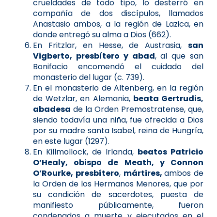
crueldades de todo tipo, lo desterró en
compañía de dos discípulos, llamados
Anastasio ambos, a la región de Lazica, en
donde entregó su alma a Dios (662).
En Fritzlar, en Hesse, de Austrasia,
san
Vigberto, presbítero y abad
, al que san
Bonifacio encomendó el cuidado del
monasterio del lugar (c. 739).
En el monasterio de Altenberg, en la región
de Wetzlar, en Alemania,
beata Gertrudis,
abadesa
de la Orden Premostratense, que,
siendo todavía una niña, fue ofrecida a Dios
por su madre santa Isabel, reina de Hungría,
en este lugar (1297).
En Killmollock, de Irlanda,
beatos Patricio
O’Healy, obispo de Meath, y Connon
O’Rourke, presbítero
,
mártires,
ambos de
la Orden de los Hermanos Menores, que por
su condición de sacerdotes, puesta de
manifiesto públicamente, fueron
condenados a muerte y ejecutados en el