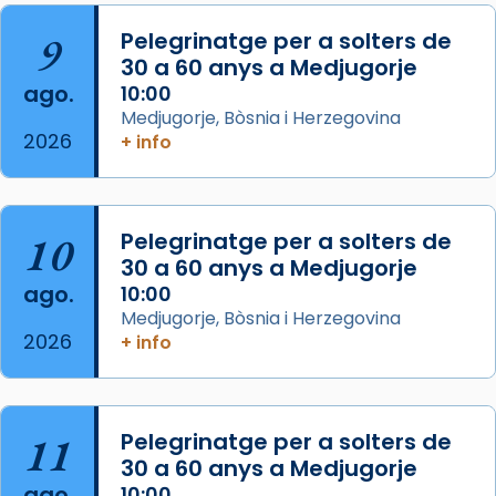
L’arquebisbe de Barcelona, el cardenal Joan
9
Pelegrinatge per a solters de
Josep Omella, ha presidit la missa i l’ha
30 a 60 anys a Medjugorje
concelebrat el bisbe auxiliar de Barcelona,
ago.
10:00
Mons. David Abadías.
Medjugorje, Bòsnia i Herzegovina
2026
+ info
📸 Dr. G. Simón
Foto
View on Facebook
·
Share
10
Pelegrinatge per a solters de
30 a 60 anys a Medjugorje
Arquebisbat de Barcelona
ago.
10:00
2 weeks ago
Medjugorje, Bòsnia i Herzegovina
2026
Memòria de les santes Juliana i
+ info
Semproniana, verges i màrtirs.
Acompanyant la història de sant Cugat, a
partir de l’Edat Mitjana sorgeix la tradició
11
Pelegrinatge per a solters de
que les santes Juliana (“relatiu a Júlia”) i
30 a 60 anys a Medjugorje
Semproniana (“relatiu a Semprònia =
ago.
10:00