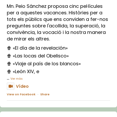
Mn. Peio Sánchez proposa cinc pel·lícules
per a aquestes vacances. Històries per a
tots els públics que ens conviden a fer-nos
preguntes sobre l'acollida, la superació, la
convivència, la vocació i la nostra manera
de mirar els altres.
🍿 «El día de la revelación»
🍿 «Las locas del Obelisco»
🍿 «Viaje al país de los blancos»
🍿 «León XIV, e
...
Ver más
Vídeo
View on Facebook
·
Share
Arquebisbat de Barcelona
1 week ago