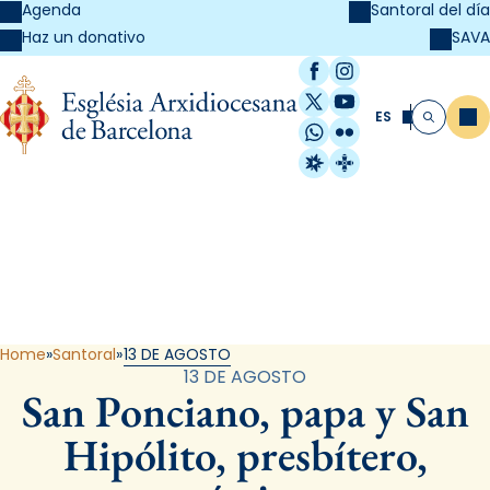
Agenda
Santoral del día
SAVA
Haz un donativo
Facebook
Instagram
X / Twitter
YouTube
ES
Me
Buscar
WhatsApp
Flickr
Radio Estel
Catalunya Cristi
Santoral
Home
Santoral
13 DE AGOSTO
13 DE AGOSTO
San Ponciano, papa y San
Hipólito, presbítero,