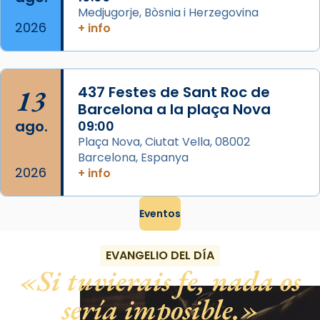
Medjugorje, Bòsnia i Herzegovina
2026
+ info
13
437 Festes de Sant Roc de
Barcelona a la plaça Nova
ago.
09:00
Plaça Nova, Ciutat Vella, 08002
Barcelona, Espanya
2026
+ info
Eventos
EVANGELIO DEL DÍA
Si tuvierais fe, nada os
sería imposible.