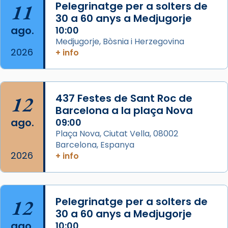
11
Pelegrinatge per a solters de
View on Facebook
·
Share
30 a 60 anys a Medjugorje
ago.
10:00
Arquebisbat de Barcelona
Medjugorje, Bòsnia i Herzegovina
2 weeks ago
2026
+ info
Memòria de les santes Juliana i
Semproniana, verges i màrtirs.
Acompanyant la història de sant Cugat, a
12
437 Festes de Sant Roc de
partir de l’Edat Mitjana sorgeix la tradició
Barcelona a la plaça Nova
que les santes Juliana (“relatiu a Júlia”) i
ago.
09:00
Semproniana (“relatiu a Semprònia =
Plaça Nova, Ciutat Vella, 08002
eterna”) són deixebles seves. I l’any 1667, el
Barcelona, Espanya
2026
frare Joan Gaspar Roig, afirma en una obra
+ info
que les santes són filles de l’antiga Iluro.
Mataró en reivindicarà les relíq
...
Ver más
12
Pelegrinatge per a solters de
Foto
30 a 60 anys a Medjugorje
ago.
10:00
View on Facebook
·
Share