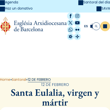
Agenda
Santoral del día
SAVA
Haz un donativo
Facebook
Instagram
X / Twitter
YouTube
ES
Me
Buscar
WhatsApp
Flickr
Radio Estel
Catalunya Cristi
Santoral
Home
Santoral
12 DE FEBRERO
12 DE FEBRERO
Santa Eulalia, virgen y
mártir