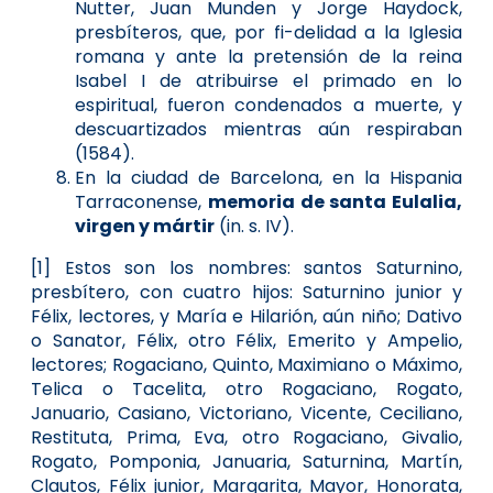
Nutter, Juan Munden y Jorge Haydock,
presbíteros, que, por fi-delidad a la Iglesia
romana y ante la pretensión de la reina
Isabel I de atribuirse el primado en lo
espiritual, fueron condenados a muerte, y
descuartizados mientras aún respiraban
(1584).
En la ciudad de Barcelona, en la Hispania
Tarraconense,
memoria de santa Eulalia,
virgen y mártir
(in. s. IV).
[1] Estos son los nombres: santos Saturnino,
presbítero, con cuatro hijos: Saturnino junior y
Félix, lectores, y María e Hilarión, aún niño; Dativo
o Sanator, Félix, otro Félix, Emerito y Ampelio,
lectores; Rogaciano, Quinto, Maximiano o Máximo,
Telica o Tacelita, otro Rogaciano, Rogato,
Januario, Casiano, Victoriano, Vicente, Ceciliano,
Restituta, Prima, Eva, otro Rogaciano, Givalio,
Rogato, Pomponia, Januaria, Saturnina, Martín,
Clautos, Félix junior, Margarita, Mayor, Honorata,