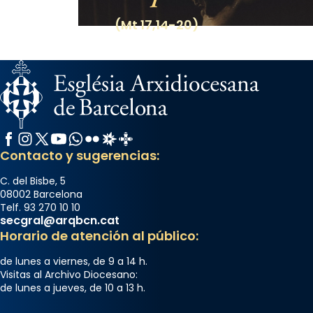
(Mt 17,14-20)
Facebook
Instagram
X / Twitter
YouTube
WhatsApp
Flickr
Radio Estel
Catalunya Cristiana
Contacto y sugerencias:
C. del Bisbe, 5
08002 Barcelona
Telf. 93 270 10 10
secgral@arqbcn.cat
Horario de atención al público:
de lunes a viernes, de 9 a 14 h.
Visitas al Archivo Diocesano:
de lunes a jueves, de 10 a 13 h.