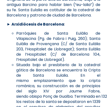
antigua Barcino para hablar bien (“eu-lalia”) de
su fe
.
Santa Eulalia es cotitular de la catedral de
Barcelona y patrona de ciudad de Barcelona.
►
A
rxidiòcesis de Barcelona
:
Parròquies de Santa Eulàlia de
Vilapiscina (
Pg. de Fabra i Puig, 260); Santa
Eulàlia de Provençana (C/ de Santa Eulàlia
203, l’Hospitalet de Llobregat); Santa Eulàlia
de l’Hospitalet (C/ de Barcelona 104,
l’Hospitalet de Llobregat).
Situada bajo el presbiterio de la catedral
gótica de Barcelona se encuentra la Cripta
de Santa Eulalia. En el
mismo emplazamiento que la cripta
románica, su construcción es de principios
del siglo XIV por Jaume Fabre,
siendo obispo Ponç de Gualba. Terminada en 132
los restos de la santa se depositaron en 1339
en el sepulcro de alabastro del escultor