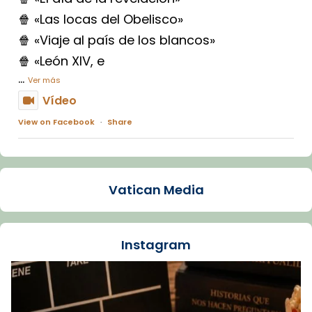
🍿 «Las locas del Obelisco»
🍿 «Viaje al país de los blancos»
🍿 «León XIV, e
...
Ver más
Vídeo
View on Facebook
·
Share
Arquebisbat de Barcelona
1 week ago
Vatican Media
La Carmina va patir depressió. Fa gairebé
dos mesos, a l'Estadi Lluís Companys, la
jove va fer arribar el seu testimoni al papa
Instagram
Lleó XIV.
Recupera l'entrevista comp
Vatican
tican News 👇
News