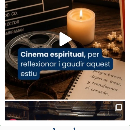
www.vaticannews.va/es/iglesia/news/2026-
07/carmina-historia-depresion-papa-viaje-
espana-testimoni...
Foto
View on Facebook
·
Share
Arquebisbat de Barcelona
2 weeks ago
«Avui les santes Juliana i Semproniana ens
ajuden a alçar la mirada»
Mons. Sergi Gordo, bisbe de Tortosa, ha
presidit aquest 27 de juliol la missa de Les
Santes de Mataró.
🔗
tinyurl.com/cvu5jmbk
📸 J. Merino
Foto