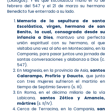
(Diálogos). Y es que Escolástica murió el 10 de
febrero del 547 y el 21 de marzo su hermano
Benedicto fue enterrado a su lado.
Memoria de la sepultura de santa
Escolástica, virgen, hermana de san
Benito, la cual, consagrada desde su
infancia a Dios
, mantuvo una perfecta
unión espiritual con su hermano, al que
visitaba una vez al año en Montecasino, en la
Campania, para pasar juntos una jornada de
santas conversaciones y alabanza a Dios (c.
547).
En Magnesia, en la provincia de Asia,
santos
Calarampo, Profirio y Daucto
, que junto
con tres mujeres sufrieron el martirio en
tiempo de Septimio Severo (s. III).
En Roma, en el décimo miliario de la vía
Labicana,
santos Zótico y Amancio,
mártires
(s. II/IV).
Cerca de Terracina, en la Campania,
san