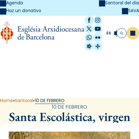
Agenda
Santoral del día
SAVA
Haz un donativo
Facebook
Instagram
X / Twitter
YouTube
ES
Me
Buscar
WhatsApp
Flickr
Radio Estel
Catalunya Cristi
Santoral
Home
Santoral
10 DE FEBRERO
10 DE FEBRERO
Santa Escolástica, virgen