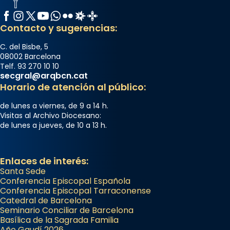
Facebook
Instagram
X / Twitter
YouTube
WhatsApp
Flickr
Radio Estel
Catalunya Cristiana
Contacto y sugerencias:
C. del Bisbe, 5
08002 Barcelona
Telf. 93 270 10 10
secgral@arqbcn.cat
Horario de atención al público:
de lunes a viernes, de 9 a 14 h.
Visitas al Archivo Diocesano:
de lunes a jueves, de 10 a 13 h.
Enlaces de interés:
Santa Sede
Conferencia Episcopal Española
Conferencia Episcopal Tarraconense
Catedral de Barcelona
Seminario Conciliar de Barcelona
Basílica de la Sagrada Familia
Año Gaudí 2026