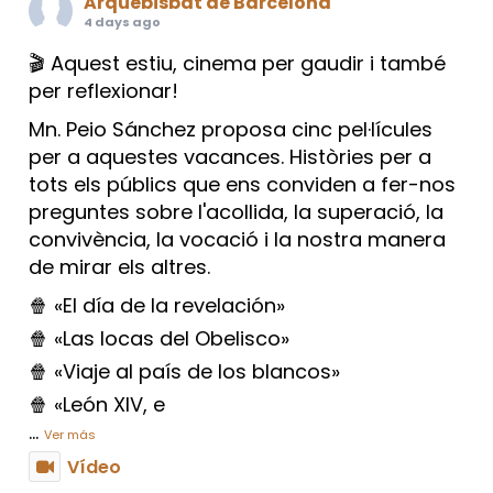
Arquebisbat de Barcelona
4 days ago
🎬 Aquest estiu, cinema per gaudir i també
per reflexionar!
Mn. Peio Sánchez proposa cinc pel·lícules
per a aquestes vacances. Històries per a
tots els públics que ens conviden a fer-nos
preguntes sobre l'acollida, la superació, la
convivència, la vocació i la nostra manera
de mirar els altres.
🍿 «El día de la revelación»
🍿 «Las locas del Obelisco»
🍿 «Viaje al país de los blancos»
🍿 «León XIV, e
...
Ver más
Vídeo