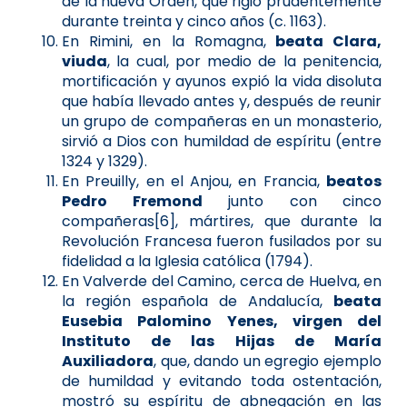
de la nueva Orden, que rigió prudentemente
durante treinta y cinco años (c. 1163).
En Rimini, en la Romagna,
beata Clara,
viuda
, la cual, por medio de la penitencia,
mortificación y ayunos expió la vida disoluta
que había llevado antes y, después de reunir
un grupo de compañeras en un monasterio,
sirvió a Dios con humildad de espíritu (entre
1324 y 1329).
En Preuilly, en el Anjou, en Francia,
beatos
Pedro Fremond
junto con cinco
compañeras[6], mártires, que durante la
Revolución Francesa fueron fusilados por su
fidelidad a la Iglesia católica (1794).
En Valverde del Camino, cerca de Huelva, en
la región española de Andalucía,
beata
Eusebia Palomino Yenes, virgen del
Instituto de las Hijas de María
Auxiliadora
, que, dando un egregio ejemplo
de humildad y evitando toda ostentación,
mostró su espíritu de abnegación en las