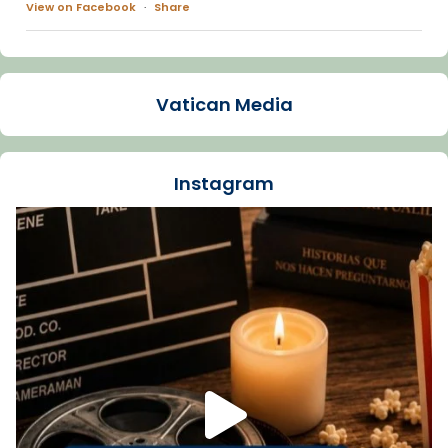
View on Facebook
·
Share
Arquebisbat de Barcelona
1 week ago
Vatican Media
La Carmina va patir depressió. Fa gairebé
dos mesos, a l'Estadi Lluís Companys, la
jove va fer arribar el seu testimoni al papa
Instagram
Lleó XIV.
Recupera l'entrevista comp
Vatican
tican News 👇
News
www.vaticannews.va/es/iglesia/news/2026-
07/carmina-historia-depresion-papa-viaje-
espana-testimoni...
Foto
View on Facebook
·
Share