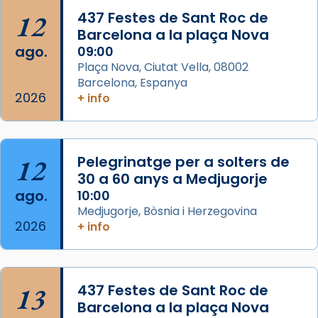
Acompanyant la història de sant Cugat, a
12
437 Festes de Sant Roc de
partir de l’Edat Mitjana sorgeix la tradició
Barcelona a la plaça Nova
que les santes Juliana (“relatiu a Júlia”) i
ago.
09:00
Semproniana (“relatiu a Semprònia =
Plaça Nova, Ciutat Vella, 08002
eterna”) són deixebles seves. I l’any 1667, el
Barcelona, Espanya
2026
frare Joan Gaspar Roig, afirma en una obra
+ info
que les santes són filles de l’antiga Iluro.
Mataró en reivindicarà les relíq
...
Ver más
12
Pelegrinatge per a solters de
Foto
30 a 60 anys a Medjugorje
ago.
10:00
View on Facebook
·
Share
Medjugorje, Bòsnia i Herzegovina
2026
+ info
13
437 Festes de Sant Roc de
Barcelona a la plaça Nova