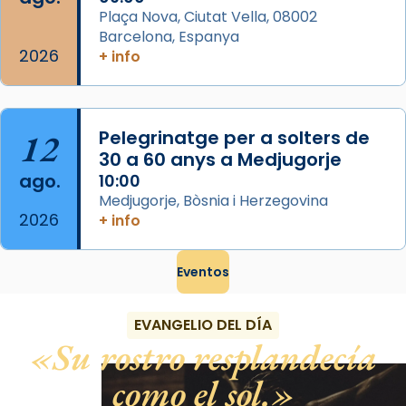
Plaça Nova, Ciutat Vella, 08002
Barcelona, Espanya
2026
+ info
12
Pelegrinatge per a solters de
30 a 60 anys a Medjugorje
ago.
10:00
Medjugorje, Bòsnia i Herzegovina
2026
+ info
Eventos
EVANGELIO DEL DÍA
Su rostro resplandecía
como el sol.