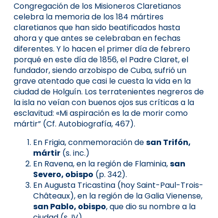
Congregación de los Misioneros Claretianos
celebra la memoria de los 184 mártires
claretianos que han sido beatificados hasta
ahora y que antes se celebraban en fechas
diferentes. Y lo hacen el primer día de febrero
porqué en este día de 1856, el Padre Claret, el
fundador, siendo arzobispo de Cuba, sufrió un
grave atentado que casi le cuesta la vida en la
ciudad de Holguín. Los terratenientes negreros de
la isla no veían con buenos ojos sus críticas a la
esclavitud: «Mi aspiración es la de morir como
mártir” (Cf. Autobiografía, 467).
En Frigia, conmemoración de
san Trifón,
mártir
(s. inc.)
En Ravena, en la región de Flaminia,
san
Severo, obispo
(p. 342).
En Augusta Tricastina (hoy Saint-Paul-Trois-
Châteaux), en la región de la Galia Vienense,
san Pablo, obispo
, que dio su nombre a la
ciudad (s. IV).