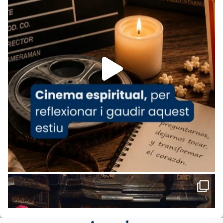
Arquebisbat de Barcelona
is at Catedral
de Barcelona.
1 week ago
Aquest dilluns, 27 de juliol, ha tingut lloc la
missa d’acció de gràcies en agraïment al
comitè organitzador de la visita apostòlica
del Sant Pare Lleó XIV a Barcelona, i als
col·laboradors, a la Catedral de Barcelona.
L’arquebisbe de Barcelona, el cardenal Joan
Josep Omella, ha presidit la missa i l’ha
concelebrat el bisbe auxiliar de Barcelona,
Mons. David Abadías.
📸 Dr. G. Simón
Foto
View on Facebook
·
Share