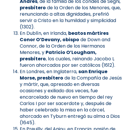
Andrés
, de la familia de los condes de Segni,
presbítero
de la Orden de los Menores, que,
renunciando a altas dignidades, prefirió
servir a Cristo en la humildad y simplicidad
(1302).
En Dublín, en Irlanda,
beatos mártires
Conor O’Devany, obispo
de Down and
Connor, de la Orden de los Hermanos
Menores, y
Patricio O’Lougham,
presbítero
, los cuales, reinando Jacobo I,
fueron ahorcados por ser católicos (1612).
En Londres, en Inglaterra,
san Enrique
Morse, presbítero
de la Compañía de Jesús
y mártir, que, apresado en diversas
ocasiones y exiliado dos veces, fue
encarcelado de nuevo en tiempo del rey
Carlos I por ser sacerdote y, después de
haber celebrado la misa en la cárcel,
ahorcado en Tyburn entregó su alma a Dios
(1645).
En Preuilly, del Anjou, en Francia, pasión de