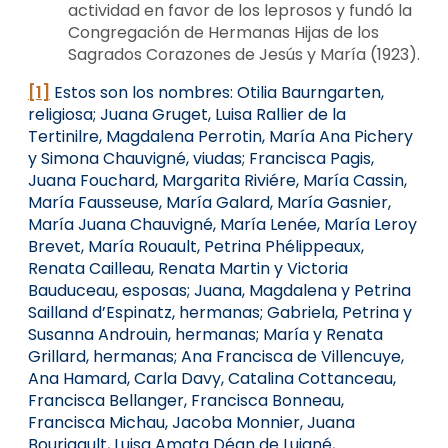
actividad en favor de los leprosos y fundó la
Congregación de Hermanas Hijas de los
Sagrados Corazones de Jesús y María (1923).
[1]
Estos son los nombres: Otilia Baurngarten,
religiosa; Juana Gruget, Luisa Rallier de la
Tertinilre, Magdalena Perrotin, María Ana Pichery
y Simona Chauvigné, viudas; Francisca Pagis,
Juana Fouchard, Margarita Riviére, María Cassin,
María Fausseuse, María Galard, María Gasnier,
María Juana Chauvigné, María Lenée, María Leroy
Brevet, María Rouault, Petrina Phélippeaux,
Renata Cailleau, Renata Martin y Victoria
Bauduceau, esposas; Juana, Magdalena y Petrina
Sailland d’Espinatz, hermanas; Gabriela, Petrina y
Susanna Androuin, hermanas; María y Renata
Grillard, hermanas; Ana Francisca de Villencuye,
Ana Hamard, Carla Davy, Catalina Cottanceau,
Francisca Bellanger, Francisca Bonneau,
Francisca Michau, Jacoba Monnier, Juana
Bourigault, Luisa Amata Déan de Luigné,