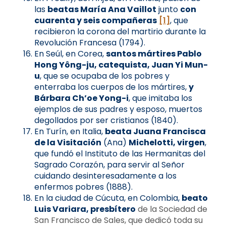
las
beatas María Ana Vaillot
junto
con
cuarenta y seis compañeras
[1]
, que
recibieron la corona del martirio durante la
Revolución Francesa (1794).
En Seúl, en Corea,
santos mártires Pablo
Hong Yông-ju, catequista, Juan Yi Mun-
u
, que se ocupaba de los pobres y
enterraba los cuerpos de los mártires,
y
Bárbara Ch’oe Yong-i
, que imitaba los
ejemplos de sus padres y esposo, muertos
degollados por ser cristianos (1840).
En Turín, en Italia,
beata Juana Francisca
de la Visitación
(Ana)
Michelotti, virgen
,
que fundó el Instituto de las Hermanitas del
Sagrado Corazón, para servir al Señor
cuidando desinteresadamente a los
enfermos pobres (1888).
En la ciudad de Cúcuta, en Colombia,
beato
Luis Variara, presbítero
de la Sociedad de
San Francisco de Sales, que dedicó toda su