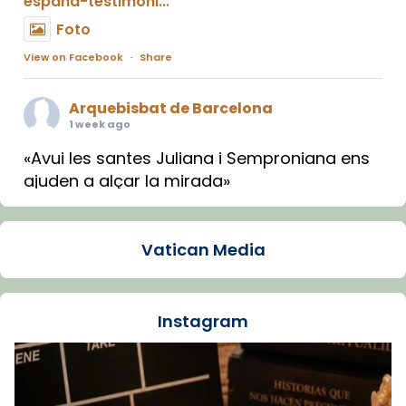
espana-testimoni...
Foto
View on Facebook
·
Share
Arquebisbat de Barcelona
1 week ago
«Avui les santes Juliana i Semproniana ens
ajuden a alçar la mirada»
Mons. Sergi Gordo, bisbe de Tortosa, ha
presidit aquest 27 de juliol la missa de Les
Vatican Media
Santes de Mataró.
🔗
tinyurl.com/cvu5jmbk
📸 J. Merino
Instagram
Foto
View on Facebook
·
Share