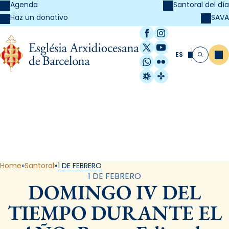
Agenda
Santoral del día
SAVA
Haz un donativo
Facebook
Instagram
X / Twitter
YouTube
ES
Me
Buscar
WhatsApp
Flickr
Radio Estel
Catalunya Cristi
Santoral
Home
Santoral
1 DE FEBRERO
1 DE FEBRERO
DOMINGO IV DEL
TIEMPO DURANTE EL