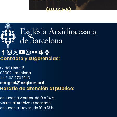
(Mt 17,1-9)
Facebook
Instagram
X / Twitter
YouTube
WhatsApp
Flickr
Radio Estel
Catalunya Cristiana
Contacto y sugerencias:
C. del Bisbe, 5
08002 Barcelona
Telf. 93 270 10 10
secgral@arqbcn.cat
Horario de atención al público:
de lunes a viernes, de 9 a 14 h.
Visitas al Archivo Diocesano:
de lunes a jueves, de 10 a 13 h.