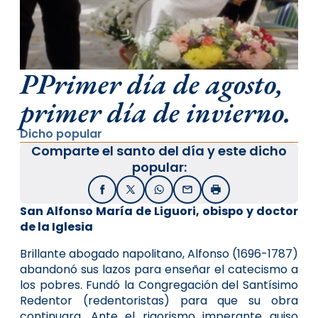
PPrimer día de agosto,
primer día de invierno.
Dicho popular
Comparte el santo del día y este dicho
popular:
Facebook
X / Twitter
WhatsApp
Email
Imprimir
San Alfonso María de Liguori, obispo y doctor
de la Iglesia
Brillante abogado napolitano, Alfonso (1696-1787)
abandonó sus lazos para enseñar el catecismo a
los pobres. Fundó la Congregación del Santísimo
Redentor (redentoristas) para que su obra
continuara. Ante el rigorismo imperante quiso