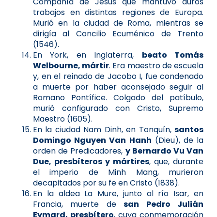
Compañía de Jesús que mantuvo duros
trabajos en distintas regiones de Europa.
Murió en la ciudad de Roma, mientras se
dirigía al Concilio Ecuménico de Trento
(1546).
En York, en Inglaterra,
beato Tomás
Welbourne, mártir
. Era maestro de escuela
y, en el reinado de Jacobo I, fue condenado
a muerte por haber aconsejado seguir al
Romano Pontífice. Colgado del patíbulo,
murió configurado con Cristo, Supremo
Maestro (1605).
En la ciudad Nam Dinh, en Tonquín,
santos
Domingo Nguyen Van Hanh
(Dieu), de la
orden de Predicadores,
y Bernardo Vu Van
Due, presbíteros y mártires
, que, durante
el imperio de Minh Mang, murieron
decapitados por su fe en Cristo (1838).
En la aldea La Mure, junto al río Isar, en
Francia, muerte de
san Pedro Julián
Eymard, presbítero
, cuya conmemoración