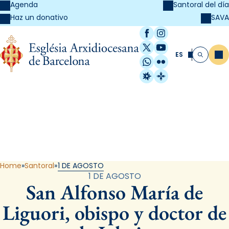
Agenda
Santoral del día
SAVA
Haz un donativo
Facebook
Instagram
X / Twitter
YouTube
ES
Me
Buscar
WhatsApp
Flickr
Radio Estel
Catalunya Cristi
Santoral
Home
Santoral
1 DE AGOSTO
1 DE AGOSTO
San Alfonso María de
Liguori, obispo y doctor de