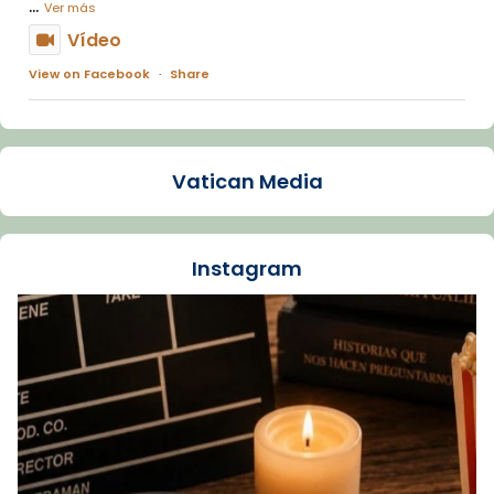
...
Ver más
Vídeo
View on Facebook
·
Share
Arquebisbat de Barcelona
1 week ago
Vatican Media
La Carmina va patir depressió. Fa gairebé
dos mesos, a l'Estadi Lluís Companys, la
jove va fer arribar el seu testimoni al papa
Instagram
Lleó XIV.
Recupera l'entrevista comp
Vatican
tican News 👇
News
www.vaticannews.va/es/iglesia/news/2026-
07/carmina-historia-depresion-papa-viaje-
espana-testimoni...
Foto