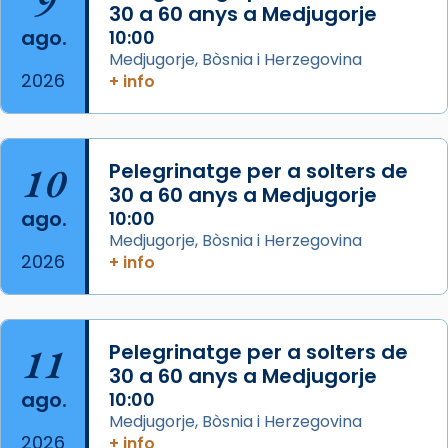
9
30 a 60 anys a Medjugorje
2 weeks ago
ago.
10:00
Aquest dilluns, 27 de juliol, ha tingut lloc la
Medjugorje, Bòsnia i Herzegovina
missa d’acció de gràcies en agraïment al
2026
+ info
comitè organitzador de la visita apostòlica
del Sant Pare Lleó XIV a Barcelona, i als
col·laboradors, a la Catedral de Barcelona.
10
Pelegrinatge per a solters de
L’arquebisbe de Barcelona, el cardenal Joan
30 a 60 anys a Medjugorje
Josep Omella, ha presidit la missa i l’ha
ago.
10:00
concelebrat el bisbe auxiliar de Barcelona,
Medjugorje, Bòsnia i Herzegovina
Mons. David Abadías.
2026
+ info
📸 Dr. G. Simón
Foto
11
Pelegrinatge per a solters de
View on Facebook
·
Share
30 a 60 anys a Medjugorje
ago.
10:00
Arquebisbat de Barcelona
Medjugorje, Bòsnia i Herzegovina
2 weeks ago
2026
+ info