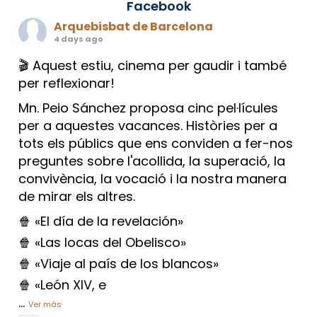
Facebook
Arquebisbat de Barcelona
4 days ago
🎬 Aquest estiu, cinema per gaudir i també
per reflexionar!
Mn. Peio Sánchez proposa cinc pel·lícules
per a aquestes vacances. Històries per a
tots els públics que ens conviden a fer-nos
preguntes sobre l'acollida, la superació, la
convivència, la vocació i la nostra manera
de mirar els altres.
🍿 «El día de la revelación»
🍿 «Las locas del Obelisco»
🍿 «Viaje al país de los blancos»
🍿 «León XIV, e
...
Ver más