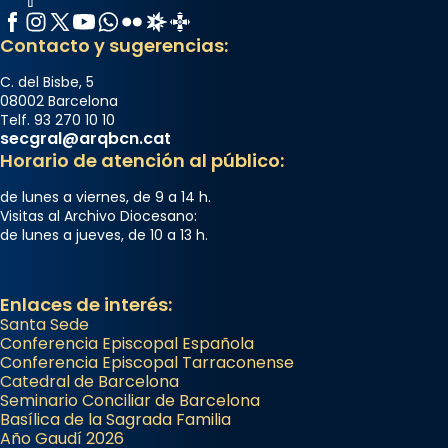
Facebook
Instagram
X / Twitter
YouTube
WhatsApp
Flickr
Radio Estel
Catalunya Cristiana
Contacto y sugerencias:
C. del Bisbe, 5
08002 Barcelona
Telf. 93 270 10 10
secgral@arqbcn.cat
Horario de atención al público:
de lunes a viernes, de 9 a 14 h.
Visitas al Archivo Diocesano:
de lunes a jueves, de 10 a 13 h.
Enlaces de interés:
Santa Sede
Conferencia Episcopal Española
Conferencia Episcopal Tarraconense
Catedral de Barcelona
Seminario Conciliar de Barcelona
Basílica de la Sagrada Familia
Año Gaudí 2026