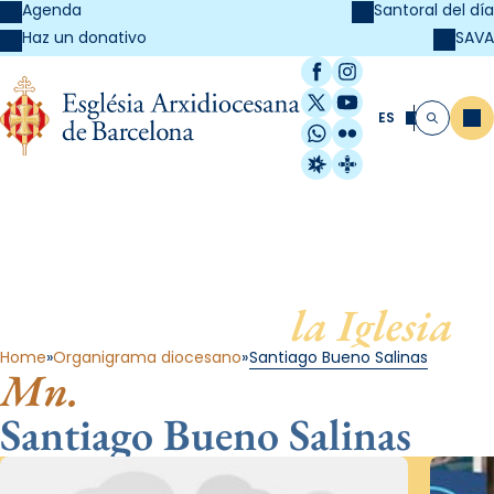
Agenda
Santoral del día
SAVA
Haz un donativo
Facebook
Instagram
X / Twitter
YouTube
ES
Me
Buscar
WhatsApp
Flickr
Radio Estel
Catalunya Cristi
Al servicio de
la Iglesia
Home
Organigrama diocesano
Santiago Bueno Salinas
Mn.
Santiago Bueno Salinas