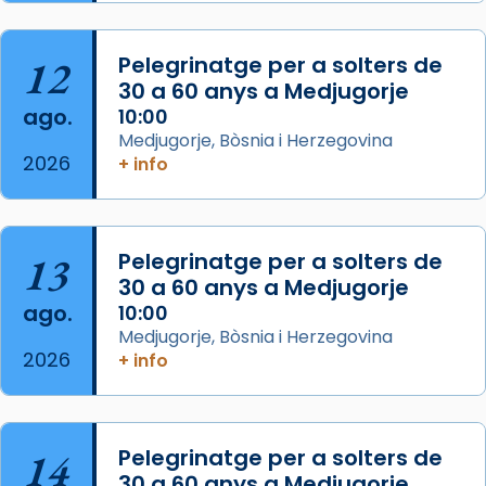
Semproniana, verges i màrtirs.
Acompanyant la història de sant Cugat, a
12
Pelegrinatge per a solters de
partir de l’Edat Mitjana sorgeix la tradició
30 a 60 anys a Medjugorje
que les santes Juliana (“relatiu a Júlia”) i
ago.
10:00
Semproniana (“relatiu a Semprònia =
Medjugorje, Bòsnia i Herzegovina
eterna”) són deixebles seves. I l’any 1667, el
2026
+ info
frare Joan Gaspar Roig, afirma en una obra
que les santes són filles de l’antiga Iluro.
Mataró en reivindicarà les relíq
13
Pelegrinatge per a solters de
...
Ver más
30 a 60 anys a Medjugorje
Foto
ago.
10:00
Medjugorje, Bòsnia i Herzegovina
View on Facebook
·
Share
2026
+ info
14
Pelegrinatge per a solters de
30 a 60 anys a Medjugorje