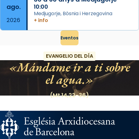
ago.
10:00
Medjugorje, Bòsnia i Herzegovina
2026
+ info
Eventos
EVANGELIO DEL DÍA
Mándame ir a ti sobre
el agua.
(Mt 14,22-36)