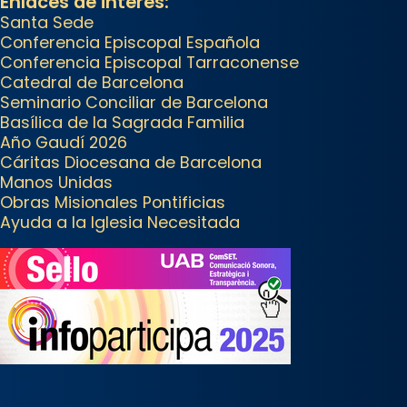
Enlaces de interés:
reivindicarà les relíq
Santa Sede
...
Ver más
Conferencia Episcopal Española
Conferencia Episcopal Tarraconense
Foto
Catedral de Barcelona
View on Facebook
·
Share
Seminario Conciliar de Barcelona
Basílica de la Sagrada Familia
Año Gaudí 2026
Arquebisbat de Barcelona
Cáritas Diocesana de Barcelona
2 weeks ago
Manos Unidas
Jaume, fill de Zebedeu, és
Obras Misionales Pontificias
juntament amb el seu germà
Ayuda a la Iglesia Necesitada
Joan i Pere un dels que
acompanyava més de prop
Jesús.
Segons el llibre dels Fets (12,2)
fou el primer apòstol màrtir,
decapitat a Jerusalem per
Herodes Agripa (vers l'any 44).