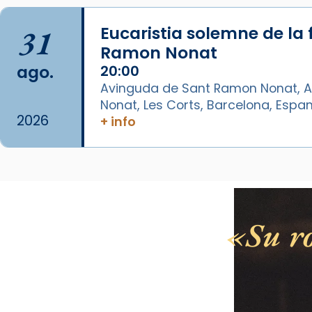
Catedral de Barcelona.
1 week ago
31
Eucaristia solemne de la 
Aquest dilluns, 27 de juliol, ha
Ramon Nonat
tingut lloc la missa d’acció de
ago.
20:00
gràcies en agraïment al comitè
Avinguda de Sant Ramon Nonat, A
organitzador de la visita
Nonat, Les Corts, Barcelona, Espa
apostòlica del Sant Pare Lleó XIV
2026
+ info
a Barcelona, i als col·laboradors,
a la Catedral de Barcelona.
L’arquebisbe de Barcelona, el
cardenal Joan Josep Omella, ha
presidit la missa i l’ha
Su ro
concelebrat el bisbe auxiliar de
Barcelona, Mons. David Abadías.
📸 Dr. G. Simón
Foto