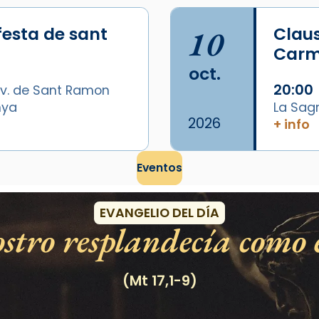
festa de sant
10
Claus
Carme
oct.
20:00
v. de Sant Ramon
nya
La Sag
2026
+ info
Eventos
EVANGELIO DEL DÍA
stro resplandecía como e
(Mt 17,1-9)