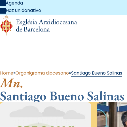
Agenda
Haz un donativo
Al 
Home
Organigrama diocesano
Santiago Bueno Salinas
Mn.
Santiago Bueno Salinas