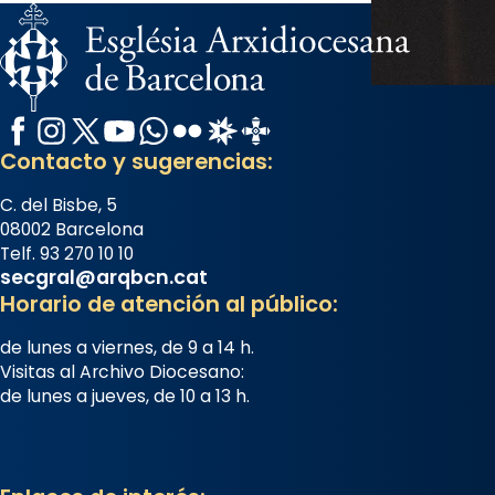
View on Facebook
·
Share
Arquebisbat de Barcelona
1 week ago
Facebook
Instagram
X / Twitter
YouTube
WhatsApp
Flickr
Radio Estel
Catalunya Cristiana
Memòria de les santes Juliana i
Contacto y sugerencias:
Semproniana, verges i màrtirs.
C. del Bisbe, 5
Acompanyant la història de sant
08002 Barcelona
Cugat, a partir de l’Edat Mitjana
Telf. 93 270 10 10
sorgeix la tradició que les santes
secgral@arqbcn.cat
Juliana (“relatiu a Júlia”) i
Horario de atención al público:
Semproniana (“relatiu a
de lunes a viernes, de 9 a 14 h.
Semprònia = eterna”) són
Visitas al Archivo Diocesano:
deixebles seves. I l’any 1667, el
de lunes a jueves, de 10 a 13 h.
frare Joan Gaspar Roig, afirma
en una obra que les santes són
filles de l’antiga Iluro. Mataró en