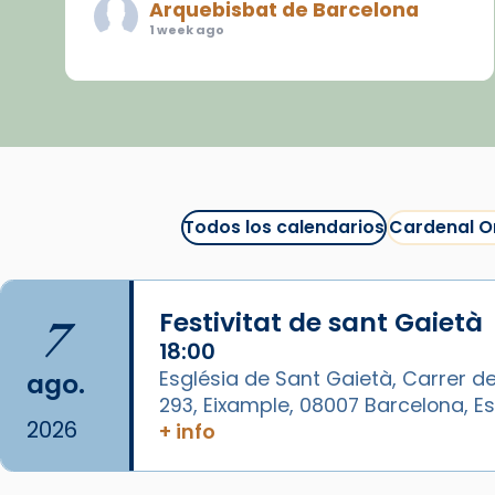
Arquebisbat de Barcelona
1 week ago
«Avui les santes Juliana i
Semproniana ens ajuden a alçar
la mirada»
Mons. Sergi Gordo, bisbe de
Tortosa, ha presidit aquest 27 de
juliol la missa de Les Santes de
Todos los calendarios
Cardenal O
Mataró.
🔗
tinyurl.com/cvu5jmbk
7
Festivitat de sant Gaietà
📸 J. Merino
18:00
Foto
Església de Sant Gaietà, Carrer de
ago.
293, Eixample, 08007 Barcelona, 
View on Facebook
·
Share
2026
+ info
Arquebisbat de Barcelona
is at