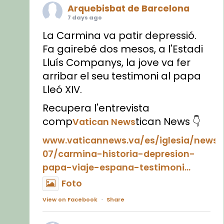
Arquebisbat de Barcelona
7 days ago
La Carmina va patir depressió.
Fa gairebé dos mesos, a l'Estadi
Lluís Companys, la jove va fer
arribar el seu testimoni al papa
Lleó XIV.
Recupera l'entrevista
comp
tican News 👇
Vatican News
www.vaticannews.va/es/iglesia/news
07/carmina-historia-depresion-
papa-viaje-espana-testimoni...
Foto
View on Facebook
·
Share