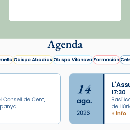
Agenda
mella
Obispo Abadías
Obispo Vilanova
Formación
Cel
14
L'As
17:30
l Consell de Cent,
Basílic
ago.
Espanya
de Llúr
2026
+ info