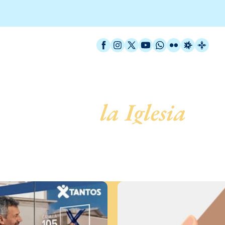
Facebook
Instagram
X / Twitter
YouTube
WhatsApp
Flickr
Radio Est
Catal
servicio de
la Iglesia