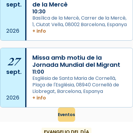
sept.
de la Mercè
Semproniana, verges i màrtirs.
10:30
Acompanyant la història de sant Cugat, a
Basílica de la Mercè, Carrer de la Mercè,
partir de l’Edat Mitjana sorgeix la tradició
1, Ciutat Vella, 08002 Barcelona, Espanya
que les santes Juliana (“relatiu a Júlia”) i
2026
+ info
Semproniana (“relatiu a Semprònia =
eterna”) són deixebles seves. I l’any 1667, el
frare Joan Gaspar Roig, afirma en una obra
27
Missa amb motiu de la
que les santes són filles de l’antiga Iluro.
Jornada Mundial del Migrant
Mataró en reivindicarà les relíq
sept.
11:00
...
Ver más
Església de Santa Maria de Cornellà,
Foto
Plaça de l'Església, 08940 Cornellà de
Llobregat, Barcelona, Espanya
View on Facebook
·
Share
2026
+ info
Eventos
EVANGELIO DEL DÍA