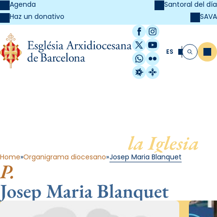
Agenda
Santoral del día
SAVA
Haz un donativo
Facebook
Instagram
X / Twitter
YouTube
ES
Me
Buscar
WhatsApp
Flickr
Radio Estel
Catalunya Cristi
Al servicio de
la Iglesia
Home
Organigrama diocesano
Josep Maria Blanquet
P.
Josep Maria Blanquet