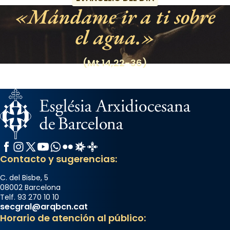
Mándame ir a ti sobre
el agua.
(Mt 14,22-36)
Facebook
Instagram
X / Twitter
YouTube
WhatsApp
Flickr
Radio Estel
Catalunya Cristiana
Contacto y sugerencias:
C. del Bisbe, 5
08002 Barcelona
Telf. 93 270 10 10
secgral@arqbcn.cat
Horario de atención al público: