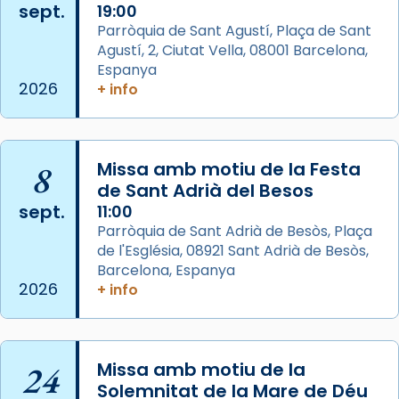
sept.
19:00
Aquest dilluns, 27 de juliol, ha tingut lloc la
Parròquia de Sant Agustí, Plaça de Sant
missa d’acció de gràcies en agraïment al
Agustí, 2, Ciutat Vella, 08001 Barcelona,
comitè organitzador de la visita apostòlica
Espanya
del Sant Pare Lleó XIV a Barcelona, i als
2026
+ info
col·laboradors, a la Catedral de Barcelona.
L’arquebisbe de Barcelona, el cardenal Joan
Josep Omella, ha presidit la missa i l’ha
8
Missa amb motiu de la Festa
concelebrat el bisbe auxiliar de Barcelona,
de Sant Adrià del Besos
Mons. David Abadías.
sept.
11:00
Parròquia de Sant Adrià de Besòs, Plaça
📸 Dr. G. Simón
de l'Església, 08921 Sant Adrià de Besòs,
Foto
Barcelona, Espanya
2026
+ info
View on Facebook
·
Share
Arquebisbat de Barcelona
2 weeks ago
24
Missa amb motiu de la
Memòria de les santes Juliana i
Solemnitat de la Mare de Déu