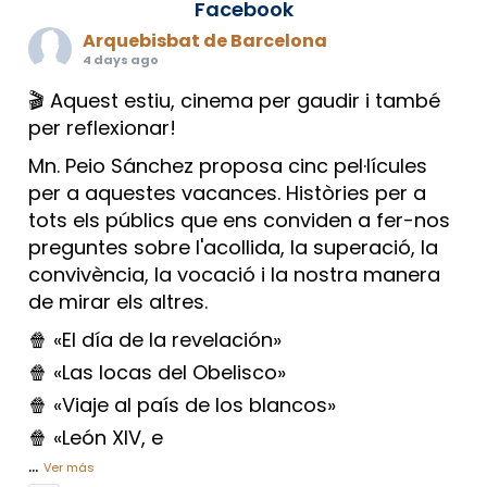
Facebook
Arquebisbat de Barcelona
4 days ago
🎬 Aquest estiu, cinema per gaudir i també
per reflexionar!
Mn. Peio Sánchez proposa cinc pel·lícules
per a aquestes vacances. Històries per a
tots els públics que ens conviden a fer-nos
preguntes sobre l'acollida, la superació, la
convivència, la vocació i la nostra manera
de mirar els altres.
🍿 «El día de la revelación»
🍿 «Las locas del Obelisco»
🍿 «Viaje al país de los blancos»
🍿 «León XIV, e
...
Ver más