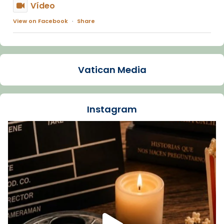
Vídeo
View on Facebook
·
Share
Arquebisbat de Barcelona
1 week ago
Vatican Media
La Carmina va patir depressió. Fa gairebé
dos mesos, a l'Estadi Lluís Companys, la
jove va fer arribar el seu testimoni al papa
Instagram
Lleó XIV.
Recupera l'entrevista comp
Vatican
tican News 👇
News
www.vaticannews.va/es/iglesia/news/2026-
07/carmina-historia-depresion-papa-viaje-
espana-testimoni...
Foto
View on Facebook
·
Share