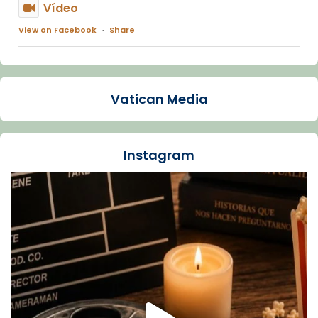
Vídeo
View on Facebook
·
Share
Arquebisbat de Barcelona
1 week ago
Vatican Media
La Carmina va patir depressió. Fa gairebé
dos mesos, a l'Estadi Lluís Companys, la
jove va fer arribar el seu testimoni al papa
Instagram
Lleó XIV.
Recupera l'entrevista comp
Vatican
tican News 👇
News
www.vaticannews.va/es/iglesia/news/2026-
07/carmina-historia-depresion-papa-viaje-
espana-testimoni...
Foto
View on Facebook
·
Share