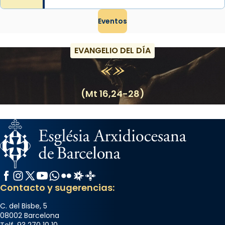
Eventos
EVANGELIO DEL DÍA
(Mt 16,24-28)
Facebook
Instagram
X / Twitter
YouTube
WhatsApp
Flickr
Radio Estel
Catalunya Cristiana
Contacto y sugerencias:
C. del Bisbe, 5
08002 Barcelona