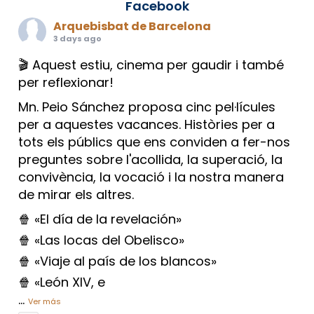
Facebook
Arquebisbat de Barcelona
3 days ago
🎬 Aquest estiu, cinema per gaudir i també
per reflexionar!
Mn. Peio Sánchez proposa cinc pel·lícules
per a aquestes vacances. Històries per a
tots els públics que ens conviden a fer-nos
preguntes sobre l'acollida, la superació, la
convivència, la vocació i la nostra manera
de mirar els altres.
🍿 «El día de la revelación»
🍿 «Las locas del Obelisco»
🍿 «Viaje al país de los blancos»
🍿 «León XIV, e
...
Ver más