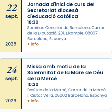
Semproniana, verges i màrtirs.
22
Jornada d'inici de curs del
Secretariat diocesà
Acompanyant la història de sant Cugat, a
sept.
d'educació catòlica
partir de l’Edat Mitjana sorgeix la tradició
18:30
que les santes Juliana (“relatiu a Júlia”) i
Seminari Conciliar de Barcelona, Carrer
Semproniana (“relatiu a Semprònia =
de la Diputació, 231, Eixample, 08007
eterna”) són deixebles seves. I l’any 1667, el
Barcelona, Espanya
frare Joan Gaspar Roig, afirma en una obra
2026
+ info
que les santes són filles de l’antiga Iluro.
Mataró en reivindicarà les relíq
...
Ver más
24
Missa amb motiu de la
Foto
Solemnitat de la Mare de Déu
sept.
de la Mercè
View on Facebook
·
Share
10:30
Basílica de la Mercè, Carrer de la Mercè,
1, Ciutat Vella, 08002 Barcelona, Espanya
2026
+ info