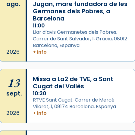
ago.
Jugan, mare fundadora de les
Aquest dilluns, 27 de juliol, ha tingut lloc la
Germanes dels Pobres, a
missa d’acció de gràcies en agraïment al
Barcelona
comitè organitzador de la visita apostòlica
11:00
del Sant Pare Lleó XIV a Barcelona, i als
Llar d’avis Germanetes dels Pobres,
col·laboradors, a la Catedral de Barcelona.
Carrer de Sant Salvador, 1, Gràcia, 08012
Barcelona, Espanya
L’arquebisbe de Barcelona, el cardenal Joan
2026
+ info
Josep Omella, ha presidit la missa i l’ha
concelebrat el bisbe auxiliar de Barcelona,
Mons. David Abadías.
13
Missa a La2 de TVE, a Sant
📸 Dr. G. Simón
Cugat del Vallès
Foto
sept.
10:30
View on Facebook
·
Share
RTVE Sant Cugat, Carrer de Mercé
Vilaret, 1, 08174 Barcelona, Espanya
2026
+ info
Arquebisbat de Barcelona
2 weeks ago
Memòria de les santes Juliana i