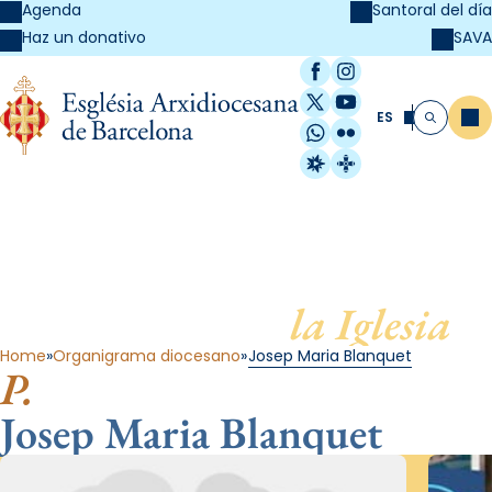
Agenda
Santoral del día
SAVA
Haz un donativo
Facebook
Instagram
X / Twitter
YouTube
ES
Me
Buscar
WhatsApp
Flickr
Radio Estel
Catalunya Cristi
Al servicio de
la Iglesia
Home
Organigrama diocesano
Josep Maria Blanquet
P.
Josep Maria Blanquet