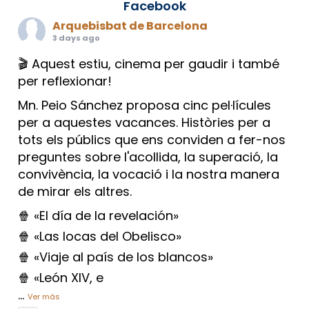
Facebook
Arquebisbat de Barcelona
3 days ago
🎬 Aquest estiu, cinema per gaudir i també
per reflexionar!
Mn. Peio Sánchez proposa cinc pel·lícules
per a aquestes vacances. Històries per a
tots els públics que ens conviden a fer-nos
preguntes sobre l'acollida, la superació, la
convivència, la vocació i la nostra manera
de mirar els altres.
🍿 «El día de la revelación»
🍿 «Las locas del Obelisco»
🍿 «Viaje al país de los blancos»
🍿 «León XIV, e
...
Ver más