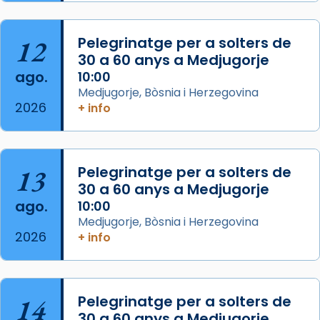
Semproniana, verges i màrtirs.
Acompanyant la història de sant Cugat, a
12
Pelegrinatge per a solters de
partir de l’Edat Mitjana sorgeix la tradició
30 a 60 anys a Medjugorje
que les santes Juliana (“relatiu a Júlia”) i
ago.
10:00
Semproniana (“relatiu a Semprònia =
Medjugorje, Bòsnia i Herzegovina
eterna”) són deixebles seves. I l’any 1667, el
2026
+ info
frare Joan Gaspar Roig, afirma en una obra
que les santes són filles de l’antiga Iluro.
Mataró en reivindicarà les relíq
13
Pelegrinatge per a solters de
...
Ver más
30 a 60 anys a Medjugorje
Foto
ago.
10:00
Medjugorje, Bòsnia i Herzegovina
View on Facebook
·
Share
2026
+ info
14
Pelegrinatge per a solters de
30 a 60 anys a Medjugorje