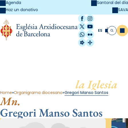
Agenda
Santoral del día
SAVA
Haz un donativo
Facebook
Instagram
X / Twitter
YouTube
ES
Me
Buscar
WhatsApp
Flickr
Radio Estel
Catalunya Cristi
Al servicio de
la Iglesia
Home
Organigrama diocesano
Gregori Manso Santos
Mn.
Gregori Manso Santos