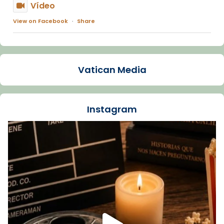
Vídeo
View on Facebook
·
Share
Arquebisbat de Barcelona
1 week ago
Vatican Media
La Carmina va patir depressió. Fa gairebé
dos mesos, a l'Estadi Lluís Companys, la
jove va fer arribar el seu testimoni al papa
Instagram
Lleó XIV.
Recupera l'entrevista comp
Vatican
tican News 👇
News
www.vaticannews.va/es/iglesia/news/2026-
07/carmina-historia-depresion-papa-viaje-
espana-testimoni...
Foto
View on Facebook
·
Share