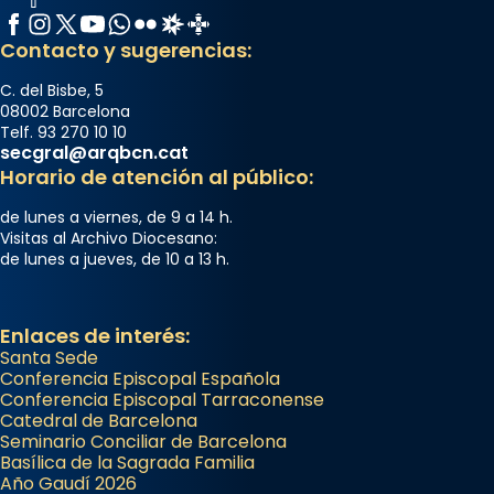
Facebook
Instagram
X / Twitter
YouTube
WhatsApp
Flickr
Radio Estel
Catalunya Cristiana
Contacto y sugerencias:
C. del Bisbe, 5
08002 Barcelona
Telf. 93 270 10 10
secgral@arqbcn.cat
Horario de atención al público:
de lunes a viernes, de 9 a 14 h.
Visitas al Archivo Diocesano:
de lunes a jueves, de 10 a 13 h.
Enlaces de interés:
Santa Sede
Conferencia Episcopal Española
Conferencia Episcopal Tarraconense
Catedral de Barcelona
Seminario Conciliar de Barcelona
Basílica de la Sagrada Familia
Año Gaudí 2026