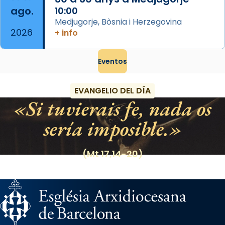
ago.
10:00
Medjugorje, Bòsnia i Herzegovina
2026
+ info
Eventos
EVANGELIO DEL DÍA
Si tuvierais fe, nada os
sería imposible.
(Mt 17,14-20)