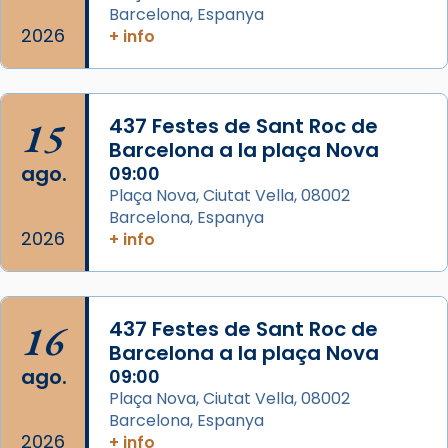
Semproniana, verges i màrtirs.
Barcelona, Espanya
2026
+ info
Acompanyant la història de sant Cugat, a
partir de l’Edat Mitjana sorgeix la tradició
que les santes Juliana (“relatiu a Júlia”) i
15
Semproniana (“relatiu a Semprònia =
437 Festes de Sant Roc de
Barcelona a la plaça Nova
eterna”) són deixebles seves. I l’any 1667, el
ago.
09:00
frare Joan Gaspar Roig, afirma en una obra
Plaça Nova, Ciutat Vella, 08002
que les santes són filles de l’antiga Iluro.
Barcelona, Espanya
Mataró en reivindicarà les relíq
2026
+ info
...
Ver más
Foto
View on Facebook
·
Share
16
437 Festes de Sant Roc de
Barcelona a la plaça Nova
ago.
09:00
Plaça Nova, Ciutat Vella, 08002
Barcelona, Espanya
2026
+ info