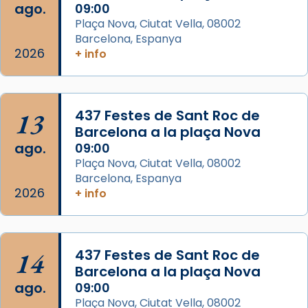
ago.
09:00
Aquest dilluns, 27 de juliol, ha tingut lloc la
Plaça Nova, Ciutat Vella, 08002
missa d’acció de gràcies en agraïment al
Barcelona, Espanya
comitè organitzador de la visita apostòlica
2026
+ info
del Sant Pare Lleó XIV a Barcelona, i als
col·laboradors, a la Catedral de Barcelona.
L’arquebisbe de Barcelona, el cardenal Joan
13
437 Festes de Sant Roc de
Josep Omella, ha presidit la missa i l’ha
Barcelona a la plaça Nova
concelebrat el bisbe auxiliar de Barcelona,
ago.
09:00
Mons. David Abadías.
Plaça Nova, Ciutat Vella, 08002
Barcelona, Espanya
📸 Dr. G. Simón
2026
+ info
Foto
View on Facebook
·
Share
14
437 Festes de Sant Roc de
Arquebisbat de Barcelona
Barcelona a la plaça Nova
2 weeks ago
ago.
09:00
Memòria de les santes Juliana i
Plaça Nova, Ciutat Vella, 08002