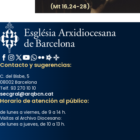
(Mt 16,24-28)
Facebook
Instagram
X / Twitter
YouTube
WhatsApp
Flickr
Radio Estel
Catalunya Cristiana
Contacto y sugerencias:
C. del Bisbe, 5
08002 Barcelona
Telf. 93 270 10 10
secgral@arqbcn.cat
Horario de atención al público:
de lunes a viernes, de 9 a 14 h.
Visitas al Archivo Diocesano:
de lunes a jueves, de 10 a 13 h.