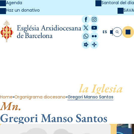
Agenda
Santoral del día
SAVA
Haz un donativo
Facebook
Instagram
X / Twitter
YouTube
ES
Me
Buscar
WhatsApp
Flickr
Radio Estel
Catalunya Cristi
Al servicio de
la Iglesia
Home
Organigrama diocesano
Gregori Manso Santos
Mn.
Gregori Manso Santos