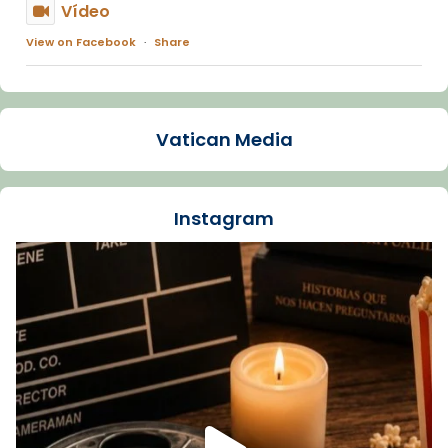
Vídeo
View on Facebook
·
Share
Arquebisbat de Barcelona
1 week ago
Vatican Media
La Carmina va patir depressió. Fa gairebé
dos mesos, a l'Estadi Lluís Companys, la
jove va fer arribar el seu testimoni al papa
Instagram
Lleó XIV.
Recupera l'entrevista comp
Vatican
tican News 👇
News
www.vaticannews.va/es/iglesia/news/2026-
07/carmina-historia-depresion-papa-viaje-
espana-testimoni...
Foto
View on Facebook
·
Share