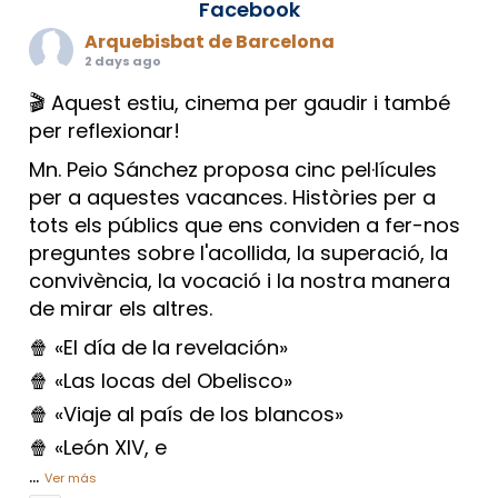
Facebook
Arquebisbat de Barcelona
2 days ago
🎬 Aquest estiu, cinema per gaudir i també
per reflexionar!
Mn. Peio Sánchez proposa cinc pel·lícules
per a aquestes vacances. Històries per a
tots els públics que ens conviden a fer-nos
preguntes sobre l'acollida, la superació, la
convivència, la vocació i la nostra manera
de mirar els altres.
🍿 «El día de la revelación»
🍿 «Las locas del Obelisco»
🍿 «Viaje al país de los blancos»
🍿 «León XIV, e
...
Ver más