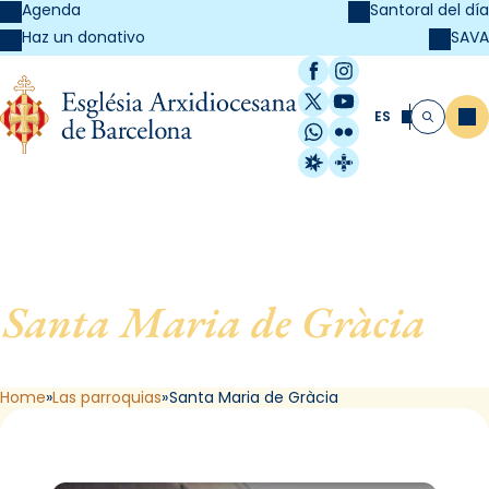
Agenda
Santoral del día
SAVA
Haz un donativo
Facebook
Instagram
X / Twitter
YouTube
ES
Me
Buscar
WhatsApp
Flickr
Radio Estel
Catalunya Cristi
Santa Maria de Gràcia
, de
Barcelona
Home
Las parroquias
Santa Maria de Gràcia