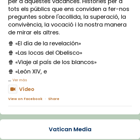
per a aquestes vacances. Històries per a
tots els públics que ens conviden a fer-nos
preguntes sobre l'acollida, la superació, la
convivència, la vocació i la nostra manera
de mirar els altres.
🍿 «El día de la revelación»
🍿 «Las locas del Obelisco»
🍿 «Viaje al país de los blancos»
🍿 «León XIV, e
...
Ver más
Vídeo
View on Facebook
·
Share
Arquebisbat de Barcelona
1 week ago
Vatican Media
La Carmina va patir depressió. Fa gairebé