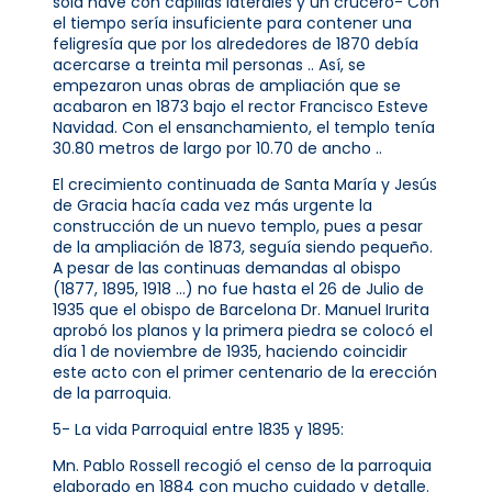
sola nave con capillas laterales y un crucero- Con
el tiempo sería insuficiente para contener una
feligresía que por los alrededores de 1870 debía
acercarse a treinta mil personas .. Así, se
empezaron unas obras de ampliación que se
acabaron en 1873 bajo el rector Francisco Esteve
Navidad. Con el ensanchamiento, el templo tenía
30.80 metros de largo por 10.70 de ancho ..
El crecimiento continuada de Santa María y Jesús
de Gracia hacía cada vez más urgente la
construcción de un nuevo templo, pues a pesar
de la ampliación de 1873, seguía siendo pequeño.
A pesar de las continuas demandas al obispo
(1877, 1895, 1918 …) no fue hasta el 26 de Julio de
1935 que el obispo de Barcelona Dr. Manuel Irurita
aprobó los planos y la primera piedra se colocó el
día 1 de noviembre de 1935, haciendo coincidir
este acto con el primer centenario de la erección
de la parroquia.
5- La vida Parroquial entre 1835 y 1895:
Mn. Pablo Rossell recogió el censo de la parroquia
elaborado en 1884 con mucho cuidado y detalle.