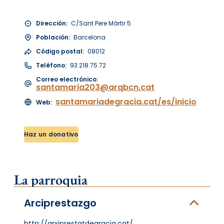
Dirección:
C/Sant Pere Màrtir 5
Población:
Barcelona
Código postal:
08012
Teléfono:
93 218 75 72
Correo electrónico:
santamaria203@arqbcn.cat
santamariadegracia.cat/es/inicio
Web:
Haz un donativo
La parroquia
Arciprestazgo
http://arxiprestatdegracia.cat/