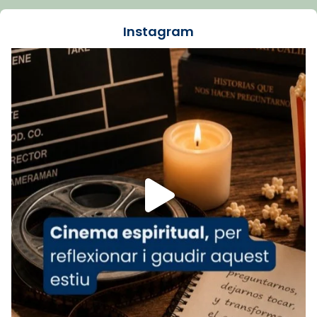
dos mesos, a l'Estadi Lluís Companys, la
jove va fer arribar el seu testimoni al papa
Instagram
Lleó XIV.
Recupera l'entrevista comp
Vatican
tican News 👇
News
www.vaticannews.va/es/iglesia/news/2026-
07/carmina-historia-depresion-papa-viaje-
espana-testimoni...
Foto
View on Facebook
·
Share
Arquebisbat de Barcelona
2 weeks ago
«Avui les santes Juliana i Semproniana ens
ajuden a alçar la mirada»
Mons. Sergi Gordo, bisbe de Tortosa, ha