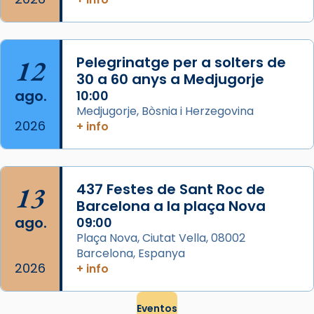
frare Joan Gaspar Roig, afirma en una obra
que les santes són filles de l’antiga Iluro.
Mataró en reivindicarà les relíq
...
Ver más
12
Pelegrinatge per a solters de
Foto
30 a 60 anys a Medjugorje
ago.
10:00
View on Facebook
·
Share
Medjugorje, Bòsnia i Herzegovina
2026
+ info
13
437 Festes de Sant Roc de
Barcelona a la plaça Nova
ago.
09:00
Plaça Nova, Ciutat Vella, 08002
Barcelona, Espanya
2026
+ info
Eventos