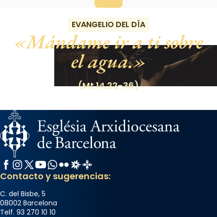
EVANGELIO DEL DÍA
Mándame ir a ti sobre
el agua.
(Mt 14,22-36)
Facebook
Instagram
X / Twitter
YouTube
WhatsApp
Flickr
Radio Estel
Catalunya Cristiana
Contacto y sugerencias:
C. del Bisbe, 5
08002 Barcelona
Telf. 93 270 10 10