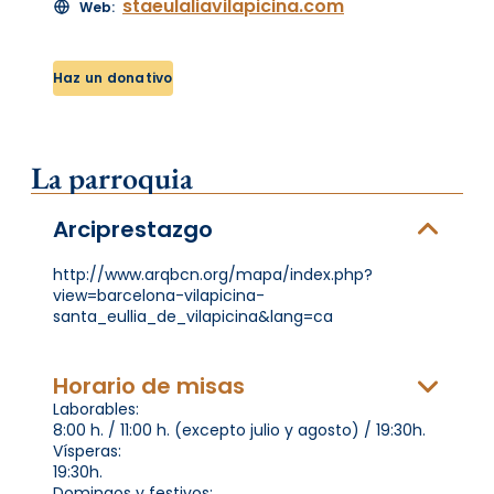
staeulaliavilapicina.com
Web:
Haz un donativo
La parroquia
Arciprestazgo
http://www.arqbcn.org/mapa/index.php?
view=barcelona-vilapicina-
santa_eullia_de_vilapicina&lang=ca
Horario de misas
Laborables:
8:00 h. / 11:00 h. (excepto julio y agosto) / 19:30h.
Vísperas:
19:30h.
Domingos y festivos: