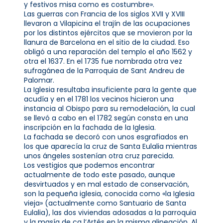
y festivos misa como es costumbre».
Las guerras con Francia de los siglos XVII y XVIII
llevaron a Vilapicina el trajín de las ocupaciones
por los distintos ejércitos que se movieron por la
llanura de Barcelona en el sitio de la ciudad. Eso
obligó a una reparación del templo el año 1562 y
otra el 1637. En el 1735 fue nombrada otra vez
sufragánea de la Parroquia de Sant Andreu de
Palomar.
La Iglesia resultaba insuficiente para la gente que
acudía y en el 1781 los vecinos hicieron una
instancia al Obispo para su remodelación, la cual
se llevó a cabo en el 1782 según consta en una
inscripción en la fachada de la Iglesia.
La fachada se decoró con unos esgrafiados en
los que aparecía la cruz de Santa Eulalia mientras
unos ángeles sostenían otra cruz parecida.
Los vestigios que podemos encontrar
actualmente de todo este pasado, aunque
desvirtuados y en mal estado de conservación,
son la pequeña iglesia, conocida como «la Iglesia
vieja» (actualmente como Santuario de Santa
Eulalia), las dos viviendas adosadas a la parroquia
y la masía de ca l’Artés en la misma alineación. Al