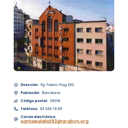
Dirección:
Pg. Fabra i Puig 260
Población:
Barcelona
Código postal:
08016
Teléfono:
93 349 78 65
Correo electrónico:
santaeulalia192@arqbcn.org