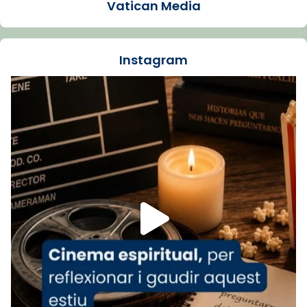
Vatican Media
La Carmina va patir depressió. Fa gairebé
dos mesos, a l'Estadi Lluís Companys, la
jove va fer arribar el seu testimoni al papa
Instagram
Lleó XIV.
Recupera l'entrevista comp
Vatican
tican News 👇
News
www.vaticannews.va/es/iglesia/news/2026-
07/carmina-historia-depresion-papa-viaje-
espana-testimoni...
Foto
View on Facebook
·
Share
Arquebisbat de Barcelona
2 weeks ago
«Avui les santes Juliana i Semproniana ens
ajuden a alçar la mirada»