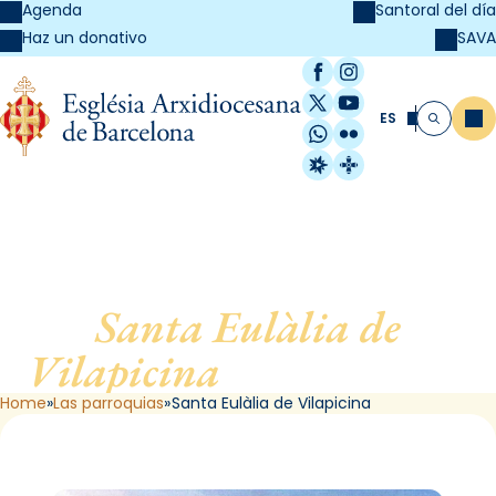
Agenda
Santoral del día
SAVA
Haz un donativo
Facebook
Instagram
X / Twitter
YouTube
ES
Me
Buscar
WhatsApp
Flickr
Radio Estel
Catalunya Cristi
Santa Eulàlia de
Vilapicina
, de Barcelona
Home
Las parroquias
Santa Eulàlia de Vilapicina