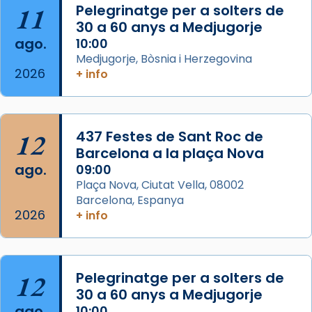
11
Pelegrinatge per a solters de
L’arquebisbe de Barcelona, el cardenal Joan
30 a 60 anys a Medjugorje
Josep Omella, ha presidit la missa i l’ha
ago.
10:00
concelebrat el bisbe auxiliar de Barcelona,
Medjugorje, Bòsnia i Herzegovina
Mons. David Abadías.
2026
+ info
📸 Dr. G. Simón
Foto
12
437 Festes de Sant Roc de
View on Facebook
·
Share
Barcelona a la plaça Nova
ago.
09:00
Arquebisbat de Barcelona
Plaça Nova, Ciutat Vella, 08002
2 weeks ago
Barcelona, Espanya
Memòria de les santes Juliana i
2026
+ info
Semproniana, verges i màrtirs.
Acompanyant la història de sant Cugat, a
partir de l’Edat Mitjana sorgeix la tradició
12
Pelegrinatge per a solters de
que les santes Juliana (“relatiu a Júlia”) i
30 a 60 anys a Medjugorje
Semproniana (“relatiu a Semprònia =
ago.
10:00