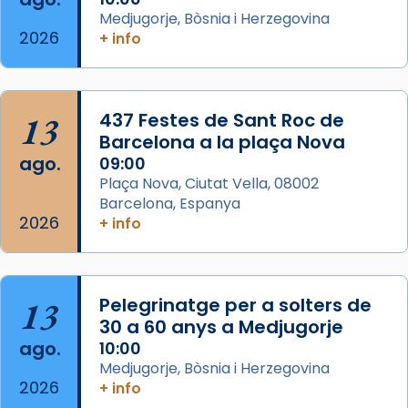
eterna”) són deixebles seves. I l’any 1667, el
Medjugorje, Bòsnia i Herzegovina
2026
frare Joan Gaspar Roig, afirma en una obra
+ info
que les santes són filles de l’antiga Iluro.
Mataró en reivindicarà les relíq
...
Ver más
13
437 Festes de Sant Roc de
Foto
Barcelona a la plaça Nova
ago.
09:00
View on Facebook
·
Share
Plaça Nova, Ciutat Vella, 08002
Barcelona, Espanya
2026
+ info
13
Pelegrinatge per a solters de
30 a 60 anys a Medjugorje
ago.
10:00
Medjugorje, Bòsnia i Herzegovina
2026
+ info