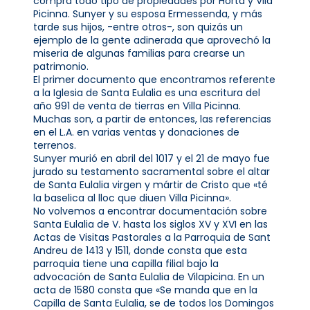
compra todo tipo de propie­dades por Horta y Vila
Picinna. Sunyer y su esposa Ermessenda, y más
tarde sus hijos, -entre otros-, son quizás un
ejemplo de la gente adinerada que aprovechó la
miseria de algunas familias para crearse un
patrimonio.
El primer documento que encontramos referente
a la Iglesia de Santa Eulalia es una escritura del
año 991 de venta de tierras en Villa Picinna.
Muchas son, a partir de entonces, las referencias
en el L.A. en varias ventas y donaciones de
terrenos.
Sunyer murió en abril del 1017 y el 21 de mayo fue
jurado su testamento sacramental sobre el altar
de Santa Eulalia virgen y mártir de Cristo que «té
la baselica al lloc que diuen Villa Picinna».
No volvemos a encontrar documentación sobre
Santa Eulalia de V. hasta los siglos XV y XVI en las
Actas de Visitas Pastorales a la Parroquia de Sant
Andreu de 1413 y 1511, donde consta que esta
parroquia tiene una capilla filial bajo la
advocación de Santa Eulalia de Vilapicina. En un
acta de 1580 consta que «Se manda que en la
Capilla de Santa Eulalia, se de todos los Domingos