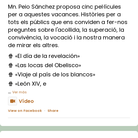
Mn. Peio Sánchez proposa cinc pel·lícules
per a aquestes vacances. Històries per a
tots els públics que ens conviden a fer-nos
preguntes sobre l'acollida, la superació, la
convivència, la vocació i la nostra manera
de mirar els altres.
🍿 «El día de la revelación»
🍿 «Las locas del Obelisco»
🍿 «Viaje al país de los blancos»
🍿 «León XIV, e
...
Ver más
Vídeo
View on Facebook
·
Share
Arquebisbat de Barcelona
2 weeks ago