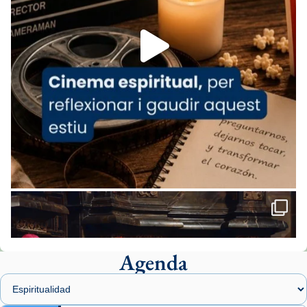
Foto
View on Facebook
·
Share
Arquebisbat de Barcelona
2 weeks ago
«Avui les santes Juliana i Semproniana ens
ajuden a alçar la mirada»
Mons. Sergi Gordo, bisbe de Tortosa, ha
presidit aquest 27 de juliol la missa de Les
Santes de Mataró.
🔗
tinyurl.com/cvu5jmbk
📸 J. Merino
Agenda
Foto
View on Facebook
·
Share