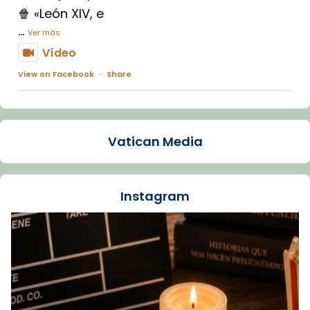
🍿 «León XIV, e
...
Ver más
Vídeo
View on Facebook
·
Share
Arquebisbat de Barcelona
1 week ago
Vatican Media
La Carmina va patir depressió. Fa gairebé
dos mesos, a l'Estadi Lluís Companys, la
jove va fer arribar el seu testimoni al papa
Instagram
Lleó XIV.
Recupera l'entrevista comp
Vatican
tican News 👇
News
www.vaticannews.va/es/iglesia/news/2026-
07/carmina-historia-depresion-papa-viaje-
espana-testimoni...