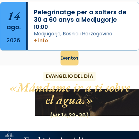
14
Pelegrinatge per a solters de
30 a 60 anys a Medjugorje
ago.
10:00
Medjugorje, Bòsnia i Herzegovina
2026
+ info
Eventos
EVANGELIO DEL DÍA
Mándame ir a ti sobre
el agua.
(Mt 14,22-36)