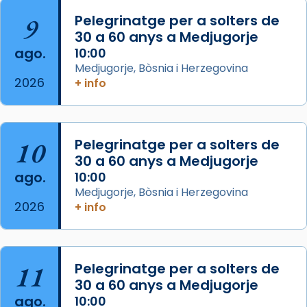
Arquebisbat de Barcelona
is at Catedral
9
Pelegrinatge per a solters de
de Barcelona.
30 a 60 anys a Medjugorje
2 weeks ago
ago.
10:00
Aquest dilluns, 27 de juliol, ha tingut lloc la
Medjugorje, Bòsnia i Herzegovina
missa d’acció de gràcies en agraïment al
2026
+ info
comitè organitzador de la visita apostòlica
del Sant Pare Lleó XIV a Barcelona, i als
col·laboradors, a la Catedral de Barcelona.
10
Pelegrinatge per a solters de
L’arquebisbe de Barcelona, el cardenal Joan
30 a 60 anys a Medjugorje
Josep Omella, ha presidit la missa i l’ha
ago.
10:00
concelebrat el bisbe auxiliar de Barcelona,
Medjugorje, Bòsnia i Herzegovina
Mons. David Abadías.
2026
+ info
📸 Dr. G. Simón
Foto
11
Pelegrinatge per a solters de
View on Facebook
·
Share
30 a 60 anys a Medjugorje
ago.
10:00
Arquebisbat de Barcelona