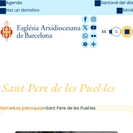
Agenda
Santoral del día
SAVA
Haz un donativo
Facebook
Instagram
X / Twitter
YouTube
ES
Me
Buscar
WhatsApp
Flickr
Radio Estel
Catalunya Cristi
Sant Pere de les Puel·les
, de
Barcelona
Home
Las parroquias
Sant Pere de les Puel·les