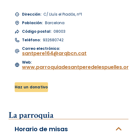
Dirección:
C/ Lluís el Piadós, nº1
Población:
Barcelona
Código postal:
08003
Teléfono:
932680742
Correo electrónico:
santpere164@arqbcn.cat
Web:
www.parroquiadesantperedelespuelles.org
Haz un donativo
La parroquia
Horario de misas