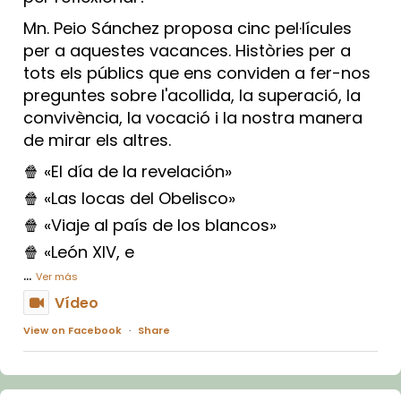
Mn. Peio Sánchez proposa cinc pel·lícules
per a aquestes vacances. Històries per a
tots els públics que ens conviden a fer-nos
preguntes sobre l'acollida, la superació, la
convivència, la vocació i la nostra manera
de mirar els altres.
🍿 «El día de la revelación»
🍿 «Las locas del Obelisco»
🍿 «Viaje al país de los blancos»
🍿 «León XIV, e
...
Ver más
Vídeo
View on Facebook
·
Share
Arquebisbat de Barcelona
2 weeks ago