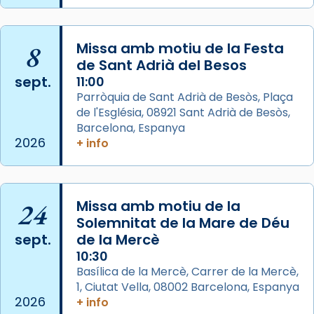
L’arquebisbe de Barcelona, el cardenal Joan
Josep Omella, ha presidit la missa i l’ha
8
Missa amb motiu de la Festa
concelebrat el bisbe auxiliar de Barcelona,
de Sant Adrià del Besos
Mons. David Abadías.
sept.
11:00
Parròquia de Sant Adrià de Besòs, Plaça
📸 Dr. G. Simón
de l'Església, 08921 Sant Adrià de Besòs,
Foto
Barcelona, Espanya
2026
+ info
View on Facebook
·
Share
Arquebisbat de Barcelona
2 weeks ago
24
Missa amb motiu de la
Memòria de les santes Juliana i
Solemnitat de la Mare de Déu
sept.
de la Mercè
Semproniana, verges i màrtirs.
10:30
Acompanyant la història de sant Cugat, a
Basílica de la Mercè, Carrer de la Mercè,
partir de l’Edat Mitjana sorgeix la tradició
1, Ciutat Vella, 08002 Barcelona, Espanya
que les santes Juliana (“relatiu a Júlia”) i
2026
+ info