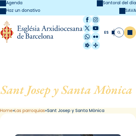
Agenda
Santoral del día
SAVA
Haz un donativo
Facebook
Instagram
X / Twitter
YouTube
ES
Me
Buscar
WhatsApp
Flickr
Radio Estel
Catalunya Cristi
Sant Josep y Santa Mònica
,
de Barcelona
Home
Las parroquias
Sant Josep y Santa Mònica