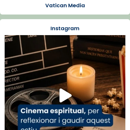
Vatican Media
La Carmina va patir depressió. Fa gairebé
dos mesos, a l'Estadi Lluís Companys, la
jove va fer arribar el seu testimoni al papa
Instagram
Lleó XIV.
Recupera l'entrevista comp
Vatican
tican News 👇
News
www.vaticannews.va/es/iglesia/news/2026-
07/carmina-historia-depresion-papa-viaje-
espana-testimoni...
Foto
View on Facebook
·
Share
Arquebisbat de Barcelona
2 weeks ago
«Avui les santes Juliana i Semproniana ens