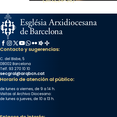
(Jn 12,24-26)
Facebook
Instagram
X / Twitter
YouTube
WhatsApp
Flickr
Radio Estel
Catalunya Cristiana
Contacto y sugerencias:
C. del Bisbe, 5
08002 Barcelona
Telf. 93 270 10 10
secgral@arqbcn.cat
Horario de atención al público:
de lunes a viernes, de 9 a 14 h.
Visitas al Archivo Diocesano:
de lunes a jueves, de 10 a 13 h.
Enlaces de interés: