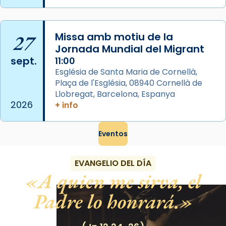
Semproniana (“relatiu a Semprònia =
eterna”) són deixebles seves. I l’any 1667, el
frare Joan Gaspar Roig, afirma en una obra
27
Missa amb motiu de la
que les santes són filles de l’antiga Iluro.
Jornada Mundial del Migrant
Mataró en reivindicarà les relíq
sept.
11:00
...
Ver más
Església de Santa Maria de Cornellà,
Foto
Plaça de l'Església, 08940 Cornellà de
Llobregat, Barcelona, Espanya
View on Facebook
·
Share
2026
+ info
Eventos
EVANGELIO DEL DÍA
A quien me sirva, el
Padre lo honrará.