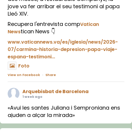
jove va fer arribar el seu testimoni al papa
Lleó XIV.
Recupera l'entrevista comp
Vatican
tican News 👇
News
www.vaticannews.va/es/iglesia/news/2026-
07/carmina-historia-depresion-papa-viaje-
espana-testimoni...
Foto
View on Facebook
·
Share
Arquebisbat de Barcelona
1 week ago
«Avui les santes Juliana i Semproniana ens
ajuden a alçar la mirada»
Mons. Sergi Gordo, bisbe de Tortosa, ha