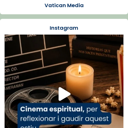
presidit aquest 27 de juliol la missa de Les
Vatican Media
Santes de Mataró.
🔗
tinyurl.com/cvu5jmbk
📸 J. Merino
Instagram
Foto
View on Facebook
·
Share
Arquebisbat de Barcelona
is at Catedral
de Barcelona.
1 week ago
Aquest dilluns, 27 de juliol, ha tingut lloc la
missa d’acció de gràcies en agraïment al
comitè organitzador de la visita apostòlica
del Sant Pare Lleó XIV a Barcelona, i als
col·laboradors, a la Catedral de Barcelona.
L’arquebisbe de Barcelona, el cardenal Joan
Josep Omella, ha presidit la missa i l’ha