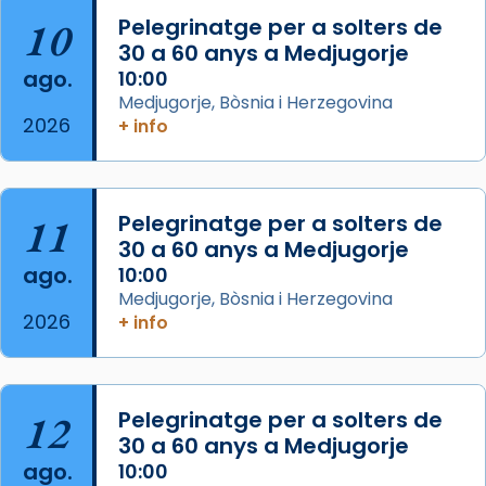
que les santes són filles de l’antiga Iluro.
10
Pelegrinatge per a solters de
Mataró en reivindicarà les relíq
30 a 60 anys a Medjugorje
...
ago.
10:00
Ver más
Medjugorje, Bòsnia i Herzegovina
Foto
2026
+ info
View on Facebook
·
Share
Arquebisbat de Barcelona
11
Pelegrinatge per a solters de
2 weeks ago
30 a 60 anys a Medjugorje
Jaume, fill de Zebedeu, és juntament amb el
ago.
10:00
seu germà Joan i Pere un dels que
Medjugorje, Bòsnia i Herzegovina
acompanyava més de prop Jesús.
2026
+ info
Segons el llibre dels Fets (12,2) fou el primer
apòstol màrtir, decapitat a Jerusalem per
Herodes Agripa (vers l'any 44).
12
Pelegrinatge per a solters de
30 a 60 anys a Medjugorje
Patró de Galícia, després de les invasions
ago.
10:00
musulmanes fou venerat com a patró dels