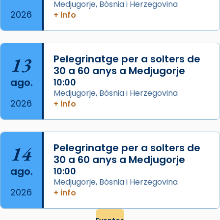
Medjugorje, Bòsnia i Herzegovina
Regnes castellans i més tard de tota
2026
+ info
Espanya.
El seu sepulcre a Compostela fou un g
...
Ver más
13
Pelegrinatge per a solters de
Foto
30 a 60 anys a Medjugorje
View on Facebook
·
Share
ago.
10:00
Medjugorje, Bòsnia i Herzegovina
2026
+ info
14
Pelegrinatge per a solters de
30 a 60 anys a Medjugorje
ago.
10:00
Medjugorje, Bòsnia i Herzegovina
2026
+ info