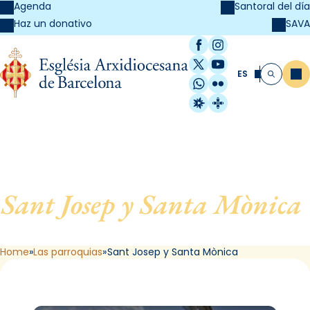
Agenda
Santoral del día
SAVA
Haz un donativo
Facebook
Instagram
X / Twitter
YouTube
ES
Me
Buscar
WhatsApp
Flickr
Radio Estel
Catalunya Cristi
Sant Josep y Santa Mònica
,
de Barcelona
Home
Las parroquias
Sant Josep y Santa Mònica