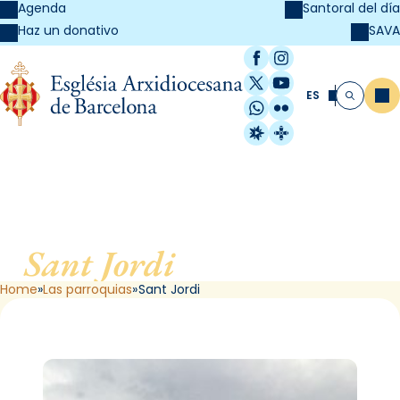
Agenda
Santoral del día
SAVA
Haz un donativo
Facebook
Instagram
X / Twitter
YouTube
ES
Me
Buscar
WhatsApp
Flickr
Radio Estel
Catalunya Cristi
Sant Jordi
, de Barcelona
Home
Las parroquias
Sant Jordi