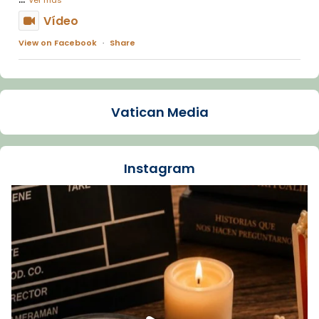
Vídeo
View on Facebook
·
Share
Arquebisbat de Barcelona
1 week ago
Vatican Media
La Carmina va patir depressió. Fa gairebé
dos mesos, a l'Estadi Lluís Companys, la
jove va fer arribar el seu testimoni al papa
Instagram
Lleó XIV.
Recupera l'entrevista comp
Vatican
tican News 👇
News
www.vaticannews.va/es/iglesia/news/2026-
07/carmina-historia-depresion-papa-viaje-
espana-testimoni...
Foto