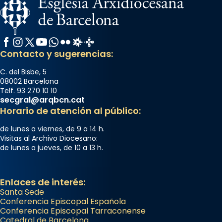
Facebook
Instagram
X / Twitter
YouTube
WhatsApp
Flickr
Radio Estel
Catalunya Cristiana
Contacto y sugerencias:
C. del Bisbe, 5
08002 Barcelona
Telf. 93 270 10 10
secgral@arqbcn.cat
Horario de atención al público:
de lunes a viernes, de 9 a 14 h.
Visitas al Archivo Diocesano:
de lunes a jueves, de 10 a 13 h.
Enlaces de interés:
Santa Sede
Conferencia Episcopal Española
Conferencia Episcopal Tarraconense
Catedral de Barcelona