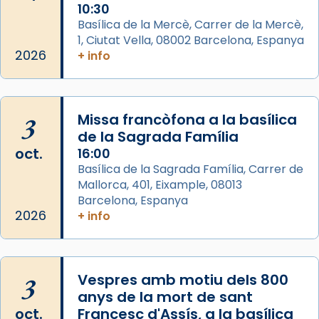
Memòria de les santes Juliana i
10:30
Semproniana, verges i màrtirs.
Basílica de la Mercè, Carrer de la Mercè,
1, Ciutat Vella, 08002 Barcelona, Espanya
Acompanyant la història de sant Cugat, a
2026
+ info
partir de l’Edat Mitjana sorgeix la tradició
que les santes Juliana (“relatiu a Júlia”) i
Semproniana (“relatiu a Semprònia =
3
Missa francòfona a la basílica
eterna”) són deixebles seves. I l’any 1667, el
de la Sagrada Família
frare Joan Gaspar Roig, afirma en una obra
oct.
16:00
que les santes són filles de l’antiga Iluro.
Basílica de la Sagrada Família, Carrer de
Mataró en reivindicarà les relíq
Mallorca, 401, Eixample, 08013
...
Ver más
Barcelona, Espanya
Foto
2026
+ info
View on Facebook
·
Share
3
Vespres amb motiu dels 800
anys de la mort de sant
oct.
Francesc d'Assís, a la basílica