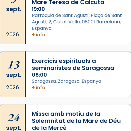
Mare Teresa de Calcuta
2 weeks ago
sept.
19:00
Aquest dilluns, 27 de juliol, ha tingut lloc la
Parròquia de Sant Agustí, Plaça de Sant
missa d’acció de gràcies en agraïment al
Agustí, 2, Ciutat Vella, 08001 Barcelona,
comitè organitzador de la visita apostòlica
Espanya
del Sant Pare Lleó XIV a Barcelona, i als
2026
+ info
col·laboradors, a la Catedral de Barcelona.
L’arquebisbe de Barcelona, el cardenal Joan
Josep Omella, ha presidit la missa i l’ha
13
Exercicis espirituals a
concelebrat el bisbe auxiliar de Barcelona,
seminaristes de Saragossa
Mons. David Abadías.
sept.
08:00
Saragossa, Zaragoza, Espanya
📸 Dr. G. Simón
2026
+ info
Foto
View on Facebook
·
Share
24
Missa amb motiu de la
Arquebisbat de Barcelona
Solemnitat de la Mare de Déu
2 weeks ago
sept.
de la Mercè