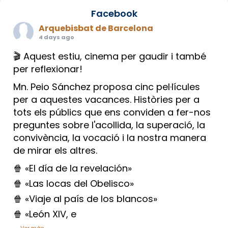
Facebook
Arquebisbat de Barcelona
4 days ago
🎬 Aquest estiu, cinema per gaudir i també
per reflexionar!
Mn. Peio Sánchez proposa cinc pel·lícules
per a aquestes vacances. Històries per a
tots els públics que ens conviden a fer-nos
preguntes sobre l'acollida, la superació, la
convivència, la vocació i la nostra manera
de mirar els altres.
🍿 «El día de la revelación»
🍿 «Las locas del Obelisco»
🍿 «Viaje al país de los blancos»
🍿 «León XIV, e
...
Ver más