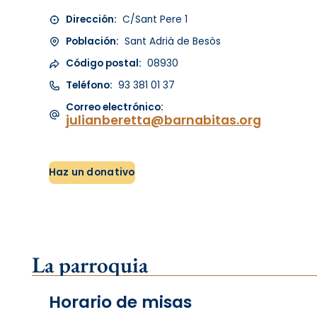
Dirección:
C/Sant Pere 1
Población:
Sant Adrià de Besòs
Código postal:
08930
Teléfono:
93 381 01 37
Correo electrónico:
julianberetta@barnabitas.org
Haz un donativo
La parroquia
Horario de misas