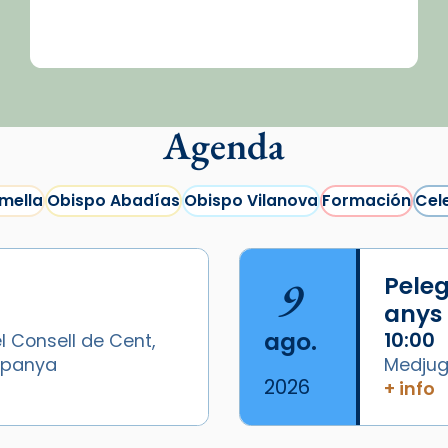
Agenda
mella
Obispo Abadías
Obispo Vilanova
Formación
Cel
9
Peleg
anys
ago.
10:00
l Consell de Cent,
Espanya
Medjugo
2026
+ info
/2026-