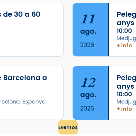
s de 30 a 60
11
Peleg
anys
ago.
10:00
Medjugo
2026
+ info
e Barcelona a
12
Peleg
anys
ago.
10:00
arcelona, Espanya
Medjugo
2026
+ info
Eventos