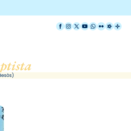
Facebook
Instagram
X / Twitter
YouTube
WhatsApp
Flickr
Radio Est
Catal
ptista
, de Sant Adrià de
Besòs)