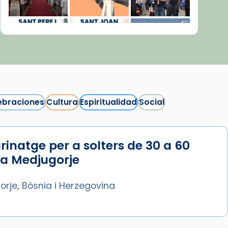
ebraciones
Cultura
Espiritualidad
Social
rinatge per a solters de 30 a 60
Síguenos en Instagram
 a Medjugorje
Cargar más...
rje, Bòsnia i Herzegovina