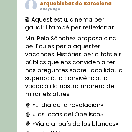
Arquebisbat de Barcelona
2 days ago
🎬 Aquest estiu, cinema per
gaudir i també per reflexionar!
Mn. Peio Sánchez proposa cinc
pel·lícules per a aquestes
vacances. Històries per a tots els
públics que ens conviden a fer-
nos preguntes sobre l'acollida, la
superació, la convivència, la
vocació i la nostra manera de
mirar els altres.
🍿 «El día de la revelación»
🍿 «Las locas del Obelisco»
🍿 «Viaje al país de los blancos»