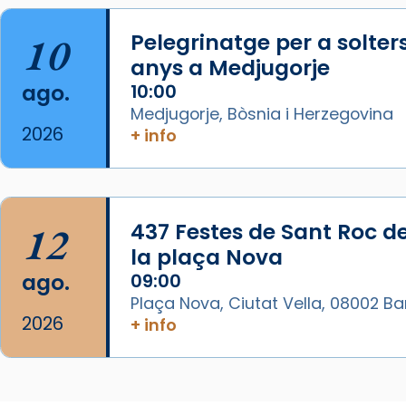
papa-viaje-espana-testimoni...
10
Pelegrinatge per a solter
Foto
anys a Medjugorje
View on Facebook
·
Share
ago.
10:00
Medjugorje, Bòsnia i Herzegovina
Arquebisbat de Barcelona
2026
+ info
1 week ago
«Avui les santes Juliana i
Semproniana ens ajuden a alçar
12
437 Festes de Sant Roc d
la mirada»
la plaça Nova
Mons. Sergi Gordo, bisbe de
ago.
09:00
Tortosa, ha presidit aquest 27 de
Plaça Nova, Ciutat Vella, 08002 B
juliol la missa de Les Santes de
2026
+ info
Mataró.
🔗
tinyurl.com/cvu5jmbk
📸 J. Merino